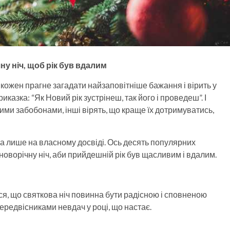
ну ніч, щоб рік був вдалим
кожен прагне загадати найзаповітніше бажання і вірить у
иказка: “Як Новий рік зустрінеш, так його і проведеш”. І
ими забобонами, інші вірять, що краще їх дотримуватись,
а лише на власному досвіді. Ось десять популярних
у новорічну ніч, аби прийдешній рік був щасливим і вдалим.
ся, що святкова ніч повинна бути радісною і сповненою
ередвісниками невдач у році, що настає.