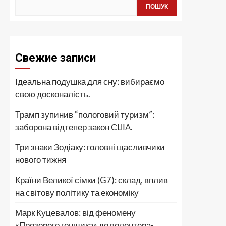
ПОШУК
Свежие записи
Ідеальна подушка для сну: вибираємо
свою досконалість.
Трамп зупинив “пологовий туризм”:
заборона відтепер закон США.
Три знаки Зодіаку: головні щасливчики
нового тижня
Країни Великої сімки (G7): склад, вплив
на світову політику та економіку
Марк Куцевалов: від феномену
«Прозорого гонщика» до волонтера-