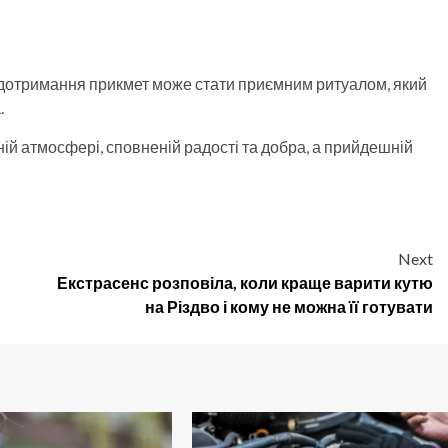
ле дотримання прикмет може стати приємним ритуалом, який
.
й атмосфері, сповненій радості та добра, а прийдешній
Next
Екстрасенс розповіла, коли краще варити кутю
на Різдво і кому не можна її готувати