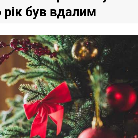
б рік був вдалим