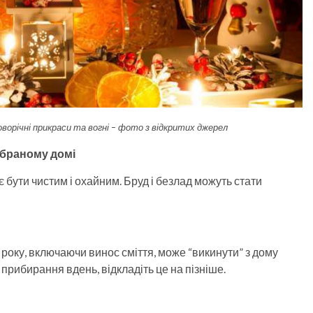
оворічні прикраси та вогні – фото з відкритих джерел
ибраному домі
 бути чистим і охайним. Бруд і безлад можуть стати
року, включаючи винос сміття, може “викинути” з дому
прибирання вдень, відкладіть це на пізніше.