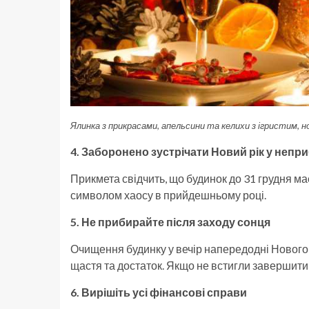
Ялинка з прикрасами, апельсини та келихи з ігристим, н
4. Заборонено зустрічати Новий рік у непр
Прикмета свідчить, що будинок до 31 грудня має
символом хаосу в прийдешньому році.
5. Не прибирайте після заходу сонця
Очищення будинку у вечір напередодні Нового 
щастя та достаток. Якщо не встигли завершити 
6. Вирішіть усі фінансові справи