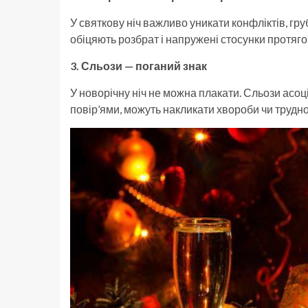
У святкову ніч важливо уникати конфліктів, груб
обіцяють розбрат і напружені стосунки протяго
3. Сльози — поганий знак
У новорічну ніч не можна плакати. Сльози асоці
повір’ями, можуть накликати хвороби чи трудно