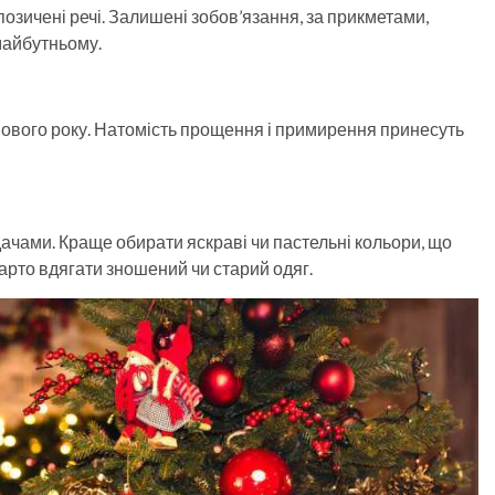
позичені речі. Залишені зобов’язання, за прикметами,
майбутньому.
Нового року. Натомість прощення і примирення принесуть
дачами. Краще обирати яскраві чи пастельні кольори, що
варто вдягати зношений чи старий одяг.