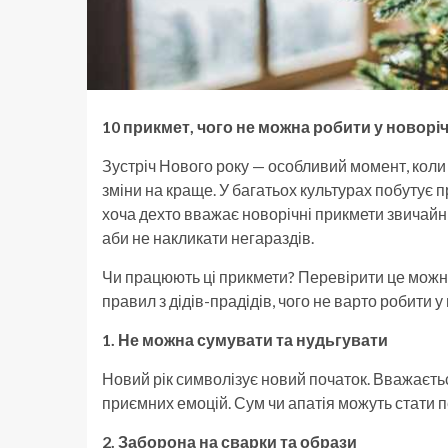
10 прикмет, чого не можна робити у новоріч
Зустріч Нового року — особливий момент, коли 
зміни на краще. У багатьох культурах побутує пр
хоча дехто вважає новорічні прикмети звичайн
аби не накликати негараздів.
Чи працюють ці прикмети? Перевірити це можн
правил з дідів-прадідів, чого не варто робити 
1. Не можна сумувати та нудьгувати
Новий рік символізує новий початок. Вважаєть
приємних емоцій. Сум чи апатія можуть стати п
2. Заборона на сварки та образи