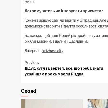
житті.
Дотримуватись чи ігнорувати прикмети?
Кожен вирішує сам, чи вірити у ці традиції. А
допоможе створити відчуття особливості свята
Бажаємо, щоб ваш Новий рік пройшов у затишні
рік був мирним, вдалим і щасливим.
Джерело:
krivbass.city
Post
Previous
Дідух, кутя та вертеп: все, що треба знати
navigation
українцям про символи Різдва
Схожі