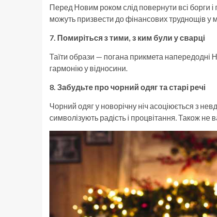
Перед Новим роком слід повернути всі борги і 
можуть призвести до фінансових труднощів у 
7. Помиріться з тими, з ким були у сварці
Таїти образи — погана прикмета напередодні 
гармонію у відносини.
8. Забудьте про чорний одяг та старі речі
Чорний одяг у новорічну ніч асоціюється з нев
символізують радість і процвітання. Також не 