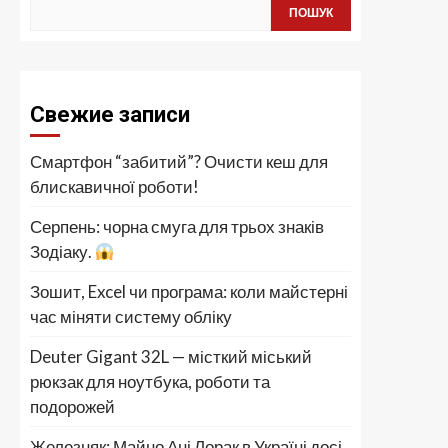
ПОШУК
Свежие записи
Смартфон “забитий”? Очисти кеш для
блискавичної роботи!
Серпень: чорна смуга для трьох знаків
Зодіаку.
Зошит, Excel чи програма: коли майстерні
час міняти систему обліку
Deuter Gigant 32L — місткий міський
рюкзак для ноутбука, роботи та
подорожей
Железняк: Майно Ані Лорак в Україні досі