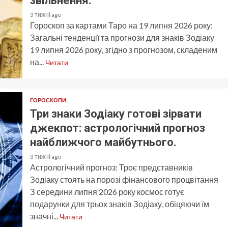
звільнення.
3 тижні ago
Гороскоп за картами Таро на 19 липня 2026 року:
Загальні тенденції та прогнози для знаків Зодіаку
19 липня 2026 року, згідно з прогнозом, складеним
на...
Читати
ГОРОСКОПИ
Три знаки Зодіаку готові зірвати
джекпот: астрологічний прогноз
найближчого майбутнього.
3 тижні ago
Астрологічний прогноз: Троє представників
Зодіаку стоять на порозі фінансового процвітання
З середини липня 2026 року космос готує
подарунки для трьох знаків Зодіаку, обіцяючи їм
значні...
Читати