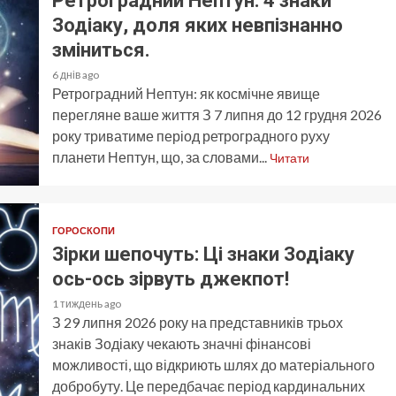
Ретроградний Нептун: 4 знаки
Зодіаку, доля яких невпізнанно
зміниться.
6 днів ago
Ретроградний Нептун: як космічне явище
перегляне ваше життя З 7 липня до 12 грудня 2026
року триватиме період ретроградного руху
планети Нептун, що, за словами...
Читати
ГОРОСКОПИ
Зірки шепочуть: Ці знаки Зодіаку
ось-ось зірвуть джекпот!
1 тиждень ago
З 29 липня 2026 року на представників трьох
знаків Зодіаку чекають значні фінансові
можливості, що відкриють шлях до матеріального
добробуту. Це передбачає період кардинальних