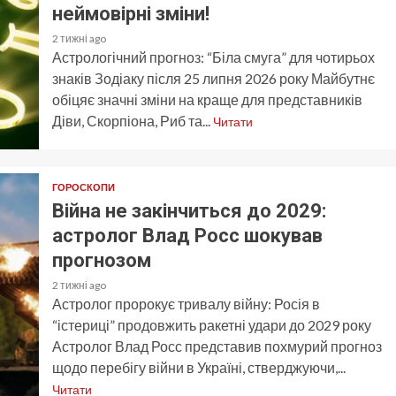
неймовірні зміни!
2 тижні ago
Астрологічний прогноз: “Біла смуга” для чотирьох
знаків Зодіаку після 25 липня 2026 року Майбутнє
обіцяє значні зміни на краще для представників
Діви, Скорпіона, Риб та...
Читати
ГОРОСКОПИ
Війна не закінчиться до 2029:
астролог Влад Росс шокував
прогнозом
2 тижні ago
Астролог пророкує тривалу війну: Росія в
“істериці” продовжить ракетні удари до 2029 року
Астролог Влад Росс представив похмурий прогноз
щодо перебігу війни в Україні, стверджуючи,...
Читати