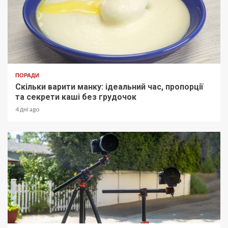
ПОРАДИ
Скільки варити манку: ідеальний час, пропорції
та секрети каші без грудочок
4 дні ago