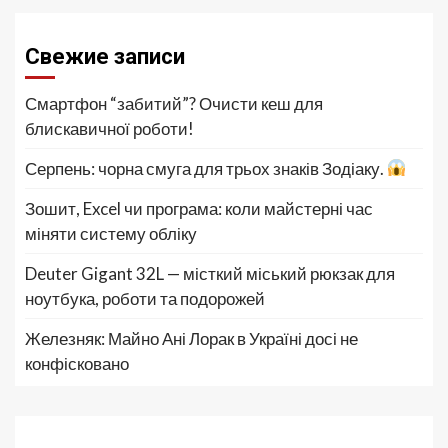
Свежие записи
Смартфон “забитий”? Очисти кеш для
блискавичної роботи!
Серпень: чорна смуга для трьох знаків Зодіаку.
Зошит, Excel чи програма: коли майстерні час
міняти систему обліку
Deuter Gigant 32L — місткий міський рюкзак для
ноутбука, роботи та подорожей
Железняк: Майно Ані Лорак в Україні досі не
конфісковано