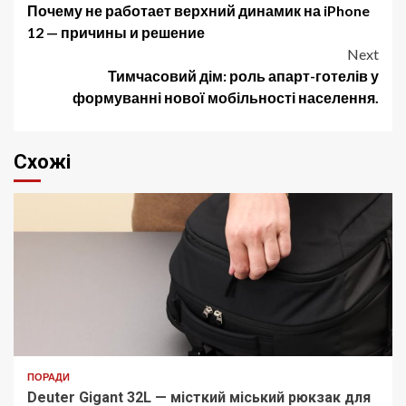
Почему не работает верхний динамик на iPhone
navigation
12 — причины и решение
Next
Тимчасовий дім: роль апарт-готелів у
формуванні нової мобільності населення.
Схожі
ПОРАДИ
Deuter Gigant 32L — місткий міський рюкзак для