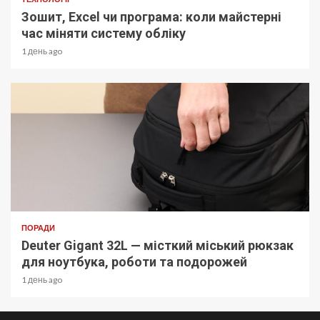
Зошит, Excel чи програма: коли майстерні
час міняти систему обліку
1 день ago
ПОРАДИ
Deuter Gigant 32L — місткий міський рюкзак
для ноутбука, роботи та подорожей
1 день ago