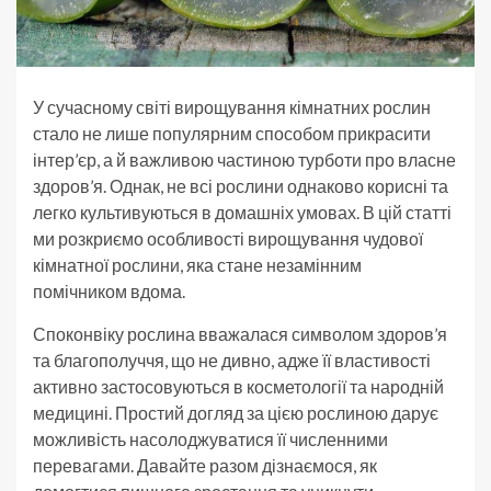
У сучасному світі вирощування кімнатних рослин
стало не лише популярним способом прикрасити
інтер’єр, а й важливою частиною турботи про власне
здоров’я. Однак, не всі рослини однаково корисні та
легко культивуються в домашніх умовах. В цій статті
ми розкриємо особливості вирощування чудової
кімнатної рослини, яка стане незамінним
помічником вдома.
Споконвіку рослина вважалася символом здоров’я
та благополуччя, що не дивно, адже її властивості
активно застосовуються в косметології та народній
медицині. Простий догляд за цією рослиною дарує
можливість насолоджуватися її численними
перевагами. Давайте разом дізнаємося, як