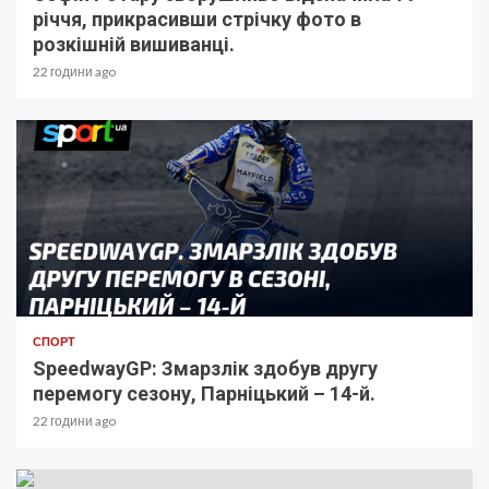
річчя, прикрасивши стрічку фото в
розкішній вишиванці.
22 години ago
СПОРТ
SpeedwayGP: Змарзлік здобув другу
перемогу сезону, Парніцький – 14-й.
22 години ago