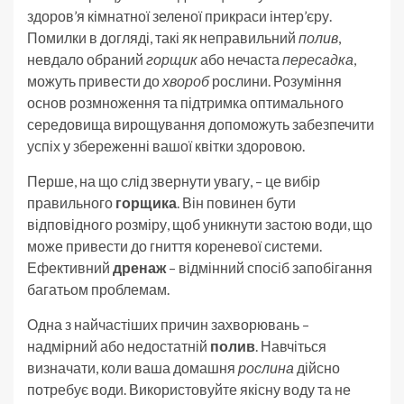
здоров’я кімнатної зеленої прикраси інтер’єру.
Помилки в догляді, такі як неправильний
полив
,
невдало обраний
горщик
або нечаста
пересадка
,
можуть привести до
хвороб
рослини. Розуміння
основ розмноження та підтримка оптимального
середовища вирощування допоможуть забезпечити
успіх у збереженні вашої квітки здоровою.
Перше, на що слід звернути увагу, – це вибір
правильного
горщика
. Він повинен бути
відповідного розміру, щоб уникнути застою води, що
може привести до гниття кореневої системи.
Ефективний
дренаж
– відмінний спосіб запобігання
багатьом проблемам.
Одна з найчастіших причин захворювань –
надмірний або недостатній
полив
. Навчіться
визначати, коли ваша домашня
рослина
дійсно
потребує води. Використовуйте якісну воду та не