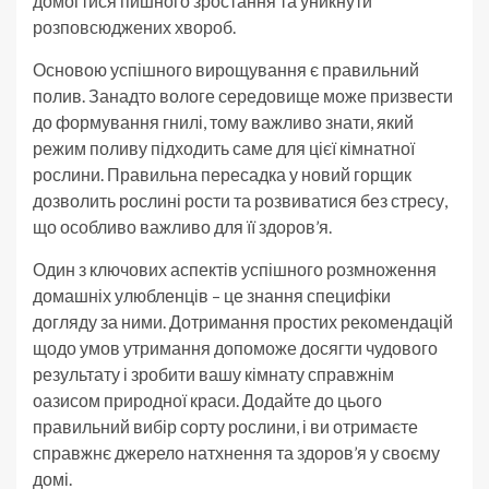
домогтися пишного зростання та уникнути
розповсюджених хвороб.
Основою успішного вирощування є правильний
полив. Занадто вологе середовище може призвести
до формування гнилі, тому важливо знати, який
режим поливу підходить саме для цієї кімнатної
рослини. Правильна пересадка у новий горщик
дозволить рослині рости та розвиватися без стресу,
що особливо важливо для її здоров’я.
Один з ключових аспектів успішного розмноження
домашніх улюбленців – це знання специфіки
догляду за ними. Дотримання простих рекомендацій
щодо умов утримання допоможе досягти чудового
результату і зробити вашу кімнату справжнім
оазисом природної краси. Додайте до цього
правильний вибір сорту рослини, і ви отримаєте
справжнє джерело натхнення та здоров’я у своєму
домі.