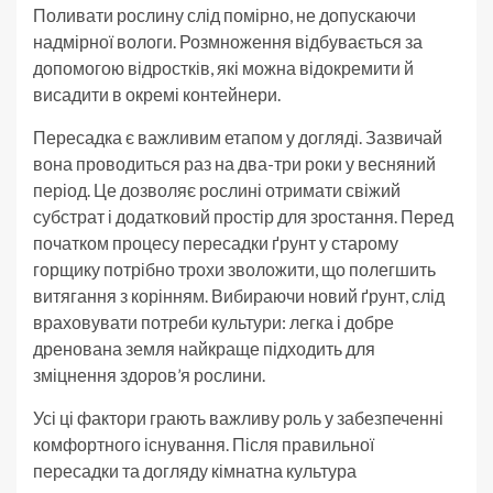
Поливати рослину слід помірно, не допускаючи
надмірної вологи. Розмноження відбувається за
допомогою відростків, які можна відокремити й
висадити в окремі контейнери.
Пересадка є важливим етапом у догляді. Зазвичай
вона проводиться раз на два-три роки у весняний
період. Це дозволяє рослині отримати свіжий
субстрат і додатковий простір для зростання. Перед
початком процесу пересадки ґрунт у старому
горщику потрібно трохи зволожити, що полегшить
витягання з корінням. Вибираючи новий ґрунт, слід
враховувати потреби культури: легка і добре
дренована земля найкраще підходить для
зміцнення здоров’я рослини.
Усі ці фактори грають важливу роль у забезпеченні
комфортного існування. Після правильної
пересадки та догляду кімнатна культура