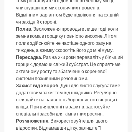
тому розташуйте її в добре освітленому місці,
уникнувши прямих сонячних променів.
Відмінним варіантом буде підвіконня на східній
чи західній стороні.
Полив.
Зволоження проводьте лише тоді, коли
земна кома в горщику повністю висохне. Літом
полив здійснюйте не частіше одного разу на
тиждень, а взимку скоротіть його до мінімуму.
Пересадка.
Раз на 2-3 роки переваліть у більший
горщик, додаючи свіжий субстрат. Це сприятиме
активному росту та збагаченню кореневої
системи поживними речовинами.
Захист від хвороб.
Душ для листя слугуватиме
додатковим захистом від шкідників. Регулярно
оглядайте на наявність борошнистого червця і
кліща. При виявленні паразитів, застосуйте
спеціальні засоби для кімнатних рослин.
Розмноження.
Використовуйте для цього
відростки. Відламавши дітку, залиште її