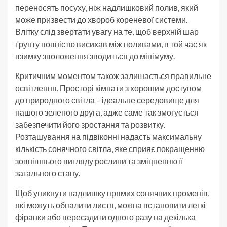
переносять посуху, ніж надлишковий полив, який
може призвести до хвороб кореневої системи.
Влітку слід звертати увагу на те, щоб верхній шар
ґрунту повністю висихав між поливами, в той час як
взимку зволоження зводиться до мінімуму.
Критичним моментом також залишається правильне
освітлення. Просторі кімнати з хорошим доступом
до природного світла – ідеальне середовище для
нашого зеленого друга, адже саме так змогується
забезпечити його зростання та розвитку.
Розташування на підвіконні надасть максимальну
кількість сонячного світла, яке сприяє покращенню
зовнішнього вигляду рослини та зміцненню її
загального стану.
Щоб уникнути надлишку прямих сонячних променів,
які можуть обпалити листя, можна встановити легкі
фіранки або пересадити одного разу на декілька