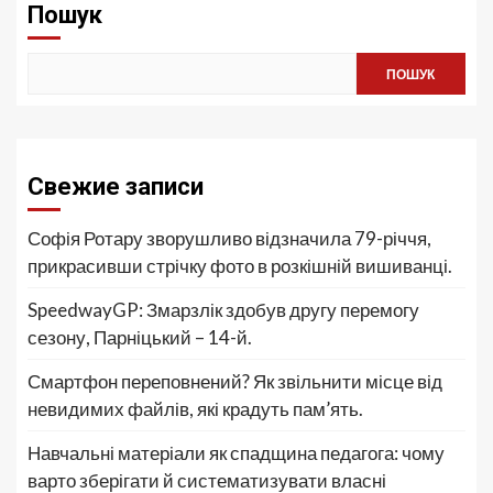
Пошук
ПОШУК
Свежие записи
Софія Ротару зворушливо відзначила 79-річчя,
прикрасивши стрічку фото в розкішній вишиванці.
SpeedwayGP: Змарзлік здобув другу перемогу
сезону, Парніцький – 14-й.
Смартфон переповнений? Як звільнити місце від
невидимих файлів, які крадуть пам’ять.
Навчальні матеріали як спадщина педагога: чому
варто зберігати й систематизувати власні