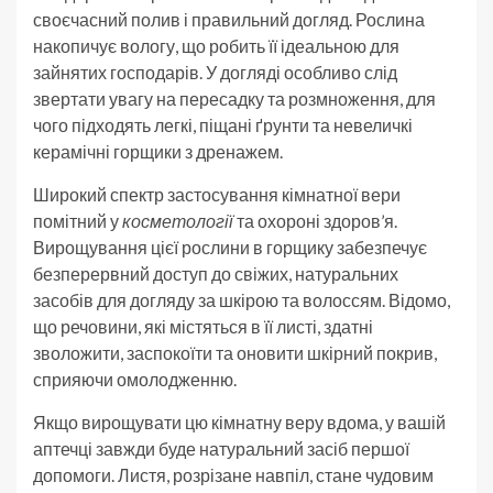
своєчасний полив і правильний догляд. Рослина
накопичує вологу, що робить її ідеальною для
зайнятих господарів. У догляді особливо слід
звертати увагу на пересадку та розмноження, для
чого підходять легкі, піщані ґрунти та невеличкі
керамічні горщики з дренажем.
Широкий спектр застосування кімнатної вери
помітний у
косметології
та охороні здоров’я.
Вирощування цієї рослини в горщику забезпечує
безперервний доступ до свіжих, натуральних
засобів для догляду за шкірою та волоссям. Відомо,
що речовини, які містяться в її листі, здатні
зволожити, заспокоїти та оновити шкірний покрив,
сприяючи омолодженню.
Якщо вирощувати цю кімнатну веру вдома, у вашій
аптечці завжди буде натуральний засіб першої
допомоги. Листя, розрізане навпіл, стане чудовим