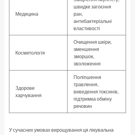
швидке загоєння
Медицина
ран,
антибактеріальні
властивості
Очищення шкіри,
зменшення
Косметологія
зморшок,
зволоження
Поліпшення
травлення,
Здорове
виведення токсинів,
харчування
підтримка обміну
речовин
У сучасних умовах вирощування ця лікувальна