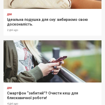
ДІМ
Ідеальна подушка для сну: вибираємо свою
досконалість.
2 дні ago
ДІМ
Смартфон “забитий”? Очисти кеш для
блискавичної роботи!
4 дні ago