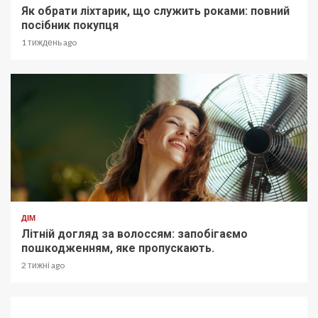
Як обрати ліхтарик, що служить роками: повний
посібник покупця
1 тиждень ago
ДІМ
Літній догляд за волоссям: запобігаємо
пошкодженням, яке пропускають.
2 тижні ago