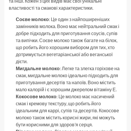
та інші. Кожен з цих видів має свої унікальні
властивості та смакові характеристики.
Соєве молоко
: Це один з найпоширеніших
замінників молока. Воно має нейтральний смак і
добре підходить для приготування соусів, супів
та випічки. Соєве молоко також багате на білок,
що робить його хорошим вибором для тих, хто
дотримується вегетаріанської або веганської
дієти.
Мигдальне молоко
: Легке та злегка горіхове на
смак, мигдальне молоко ідеально підходить для
приготування десертів та напоїв. Воно містить
мало калорій і є хорошим джерелом вітаміну Е.
Кокосове молоко
: Це молоко має насичений
смак і кремову текстуру, що робить його
ідеальним для каррі, супів та десертів. Кокосове
молоко також містить корисні жири, які можуть
бути корисними для здоров’я серця.