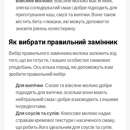
Вівсяне молоко
: Вівсяне молоко має м’який,
злегка солодкуватий смак і добре підходить для
приготування каш, смузі та випічки. Воно також
містить бета-глюкани, які можуть допомогти
знизити рівень холестерину.
Як вибрати правильний замінник
Вибір правильного замінника молока залежить від
того, що ви готуєте, і ваших особистих смакових
уподобань. Ось кілька порад, які допоможуть вам
зробити правильний вибір:
Для випічки
: Соєве та вівсяне молоко добре
підходять для випічки, оскільки вони мають
нейтральний смак і добре взаємодіють з іншими
інгредієнтами.
Для соусів та супів
: Кокосове молоко надає
стравам кремової текстури і насиченого смаку,
що робить його ідеальним для соусів та супів.