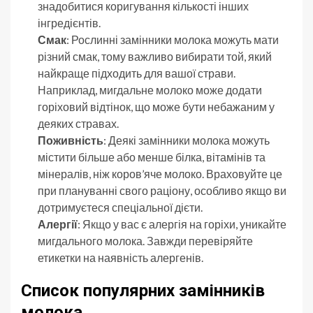
знадобитися коригування кількості інших
інгредієнтів.
Смак
: Рослинні замінники молока можуть мати
різний смак, тому важливо вибирати той, який
найкраще підходить для вашої страви.
Наприклад, мигдальне молоко може додати
горіховий відтінок, що може бути небажаним у
деяких стравах.
Поживність
: Деякі замінники молока можуть
містити більше або менше білка, вітамінів та
мінералів, ніж коров’яче молоко. Враховуйте це
при плануванні свого раціону, особливо якщо ви
дотримуєтеся спеціальної дієти.
Алергії
: Якщо у вас є алергія на горіхи, уникайте
мигдального молока. Завжди перевіряйте
етикетки на наявність алергенів.
Список популярних замінників
молока