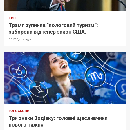
СВІТ
Трамп зупинив “пологовий туризм”:
заборона відтепер закон США.
11 години ago
ГОРОСКОПИ
Три знаки Зодіаку: головні щасливчики
нового тижня