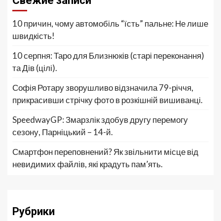
Свежие записи
10 причин, чому автомобіль “їсть” пальне: Не лише
швидкість!
10 серпня: Таро для Близнюків (старі переконання)
та Дів (цілі).
Софія Ротару зворушливо відзначила 79-річчя,
прикрасивши стрічку фото в розкішній вишиванці.
SpeedwayGP: Змарзлік здобув другу перемогу
сезону, Парніцький – 14-й.
Смартфон переповнений? Як звільнити місце від
невидимих файлів, які крадуть пам’ять.
Рубрики