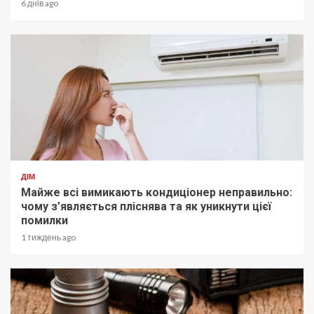
6 днів ago
ДІМ
Майже всі вимикають кондиціонер неправильно:
чому з’являється пліснява та як уникнути цієї
помилки
1 тиждень ago