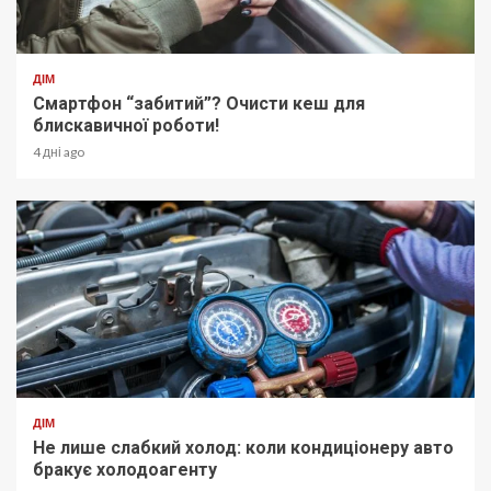
ДІМ
Смартфон “забитий”? Очисти кеш для
блискавичної роботи!
4 дні ago
ДІМ
Не лише слабкий холод: коли кондиціонеру авто
бракує холодоагенту