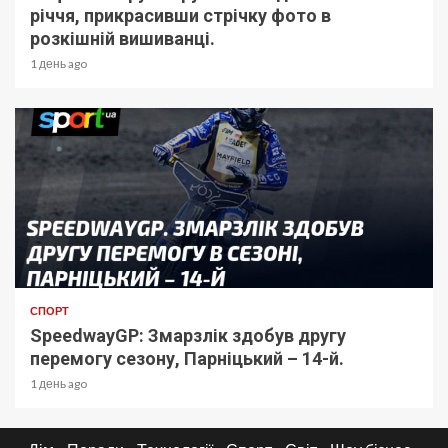
річчя, прикрасивши стрічку фото в
розкішній вишиванці.
1 день ago
СПОРТ
SpeedwayGP: Змарзлік здобув другу
перемогу сезону, Парніцький – 14-й.
1 день ago