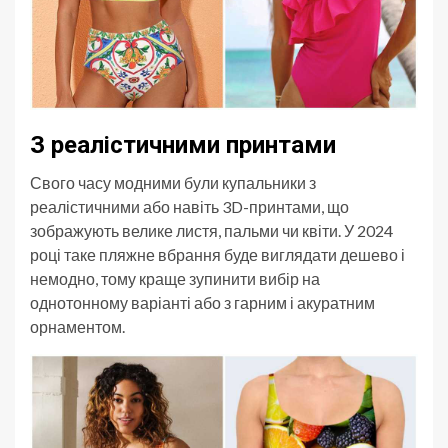
З реалістичними принтами
Свого часу модними були купальники з
реалістичними або навіть 3D-принтами, що
зображують велике листя, пальми чи квіти. У 2024
році таке пляжне вбрання буде виглядати дешево і
немодно, тому краще зупинити вибір на
однотонному варіанті або з гарним і акуратним
орнаментом.