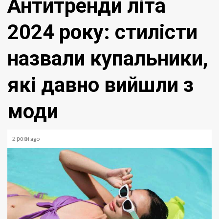
Антитренди літа
2024 року: стилісти
назвали купальники,
які давно вийшли з
моди
2 роки ago