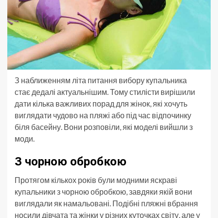
З наближенням літа питання вибору купальника
стає дедалі актуальнішим. Тому стилісти вирішили
дати кілька важливих порад для жінок, які хочуть
виглядати чудово на пляжі або під час відпочинку
біля басейну. Вони розповіли, які моделі вийшли з
моди.
З чорною обробкою
Протягом кількох років були модними яскраві
купальники з чорною обробкою, завдяки якій вони
виглядали як намальовані. Подібні пляжні вбрання
носили дівчата та жінки у різних куточках світу, але у