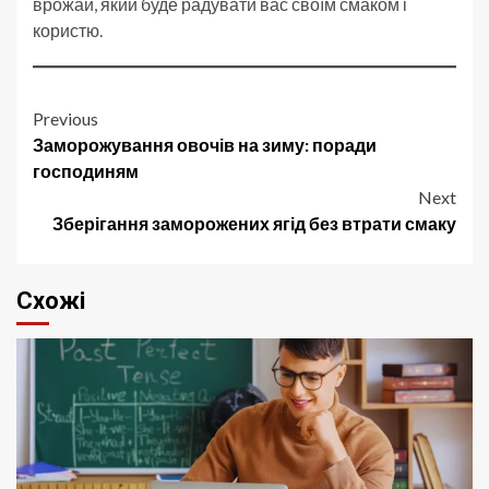
врожай, який буде радувати вас своїм смаком і
користю.
Post
Previous
Заморожування овочів на зиму: поради
navigation
господиням
Next
Зберігання заморожених ягід без втрати смаку
Схожі