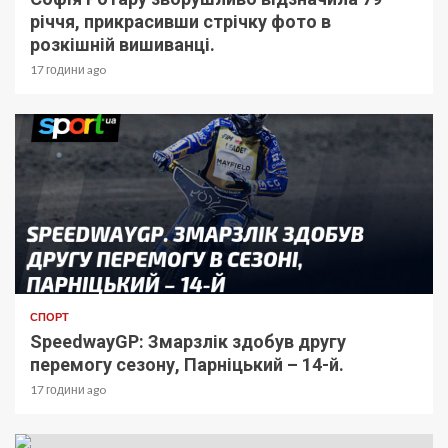
річчя, прикрасивши стрічку фото в
розкішній вишиванці.
17 години ago
СПОРТ
SpeedwayGP: Змарзлік здобув другу
перемогу сезону, Парніцький – 14-й.
17 години ago