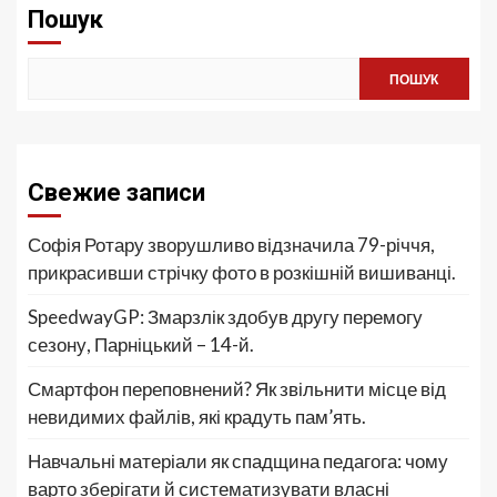
Пошук
ПОШУК
Свежие записи
Софія Ротару зворушливо відзначила 79-річчя,
прикрасивши стрічку фото в розкішній вишиванці.
SpeedwayGP: Змарзлік здобув другу перемогу
сезону, Парніцький – 14-й.
Смартфон переповнений? Як звільнити місце від
невидимих файлів, які крадуть пам’ять.
Навчальні матеріали як спадщина педагога: чому
варто зберігати й систематизувати власні