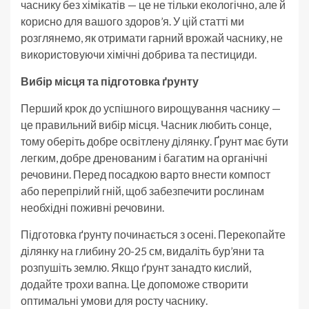
часнику без хімікатів — це не тільки екологічно, але й
корисно для вашого здоров’я. У цій статті ми
розглянемо, як отримати гарний врожай часнику, не
використовуючи хімічні добрива та пестициди.
Вибір місця та підготовка ґрунту
Перший крок до успішного вирощування часнику —
це правильний вибір місця. Часник любить сонце,
тому оберіть добре освітлену ділянку. Ґрунт має бути
легким, добре дренованим і багатим на органічні
речовини. Перед посадкою варто внести компост
або перепрілий гній, щоб забезпечити рослинам
необхідні поживні речовини.
Підготовка ґрунту починається з осені. Перекопайте
ділянку на глибину 20-25 см, видаліть бур’яни та
розпушіть землю. Якщо ґрунт занадто кислий,
додайте трохи вапна. Це допоможе створити
оптимальні умови для росту часнику.