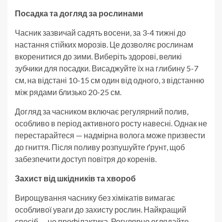
Посадка та догляд за рослинами
Часник зазвичай садять восени, за 3-4 тижні до
настання стійких морозів. Це дозволяє рослинам
вкоренитися до зими. Виберіть здорові, великі
зубчики для посадки. Висаджуйте їх на глибину 5-7
см, на відстані 10-15 см один від одного, з відстанню
між рядами близько 20-25 см.
Догляд за часником включає регулярний полив,
особливо в період активного росту навесні. Однак не
перестарайтеся — надмірна волога може призвести
до гниття. Після поливу розпушуйте ґрунт, щоб
забезпечити доступ повітря до коренів.
Захист від шкідників та хвороб
Вирощування часнику без хімікатів вимагає
особливої уваги до захисту рослин. Найкращий
спосіб — це профілактика. Регулярно оглядайте