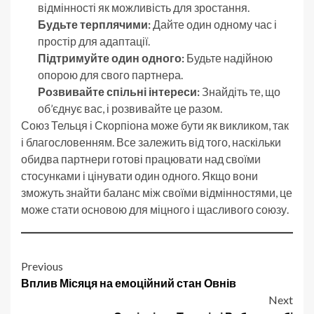
відмінності як можливість для зростання.
Будьте терплячими:
Дайте один одному час і
простір для адаптації.
Підтримуйте один одного:
Будьте надійною
опорою для свого партнера.
Розвивайте спільні інтереси:
Знайдіть те, що
об’єднує вас, і розвивайте це разом.
Союз Тельця і Скорпіона може бути як викликом, так
і благословенням. Все залежить від того, наскільки
обидва партнери готові працювати над своїми
стосунками і цінувати один одного. Якщо вони
зможуть знайти баланс між своїми відмінностями, це
може стати основою для міцного і щасливого союзу.
Post
Previous
Вплив Місяця на емоційний стан Овнів
navigation
Next