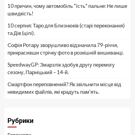
10 причин, чому автомобіль “їсть” пальне: Не лише
швидкість!
10 серпня: Таро для Близнюків (старі переконання)
та Дів (цілі).
Софія Ротару зворушливо відзначила 79-річчя,
прикрасивши стрічку фото в розкішній вишиванці.
SpeedwayGP: Змарзлік здобув другу перемогу
сезону, Парніцький – 14-й.
Смартфон переповнений? Як звільнити місце від
невидимих файлів, які крадуть пам’ять.
Рубрики
Гороскопи