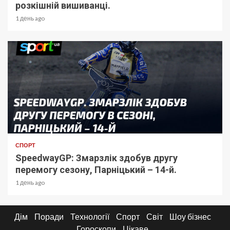
розкішній вишиванці.
1 день ago
СПОРТ
SpeedwayGP: Змарзлік здобув другу
перемогу сезону, Парніцький – 14-й.
1 день ago
Дім
Поради
Технології
Спорт
Світ
Шоу бізнес
Гороскопи
Цікаве