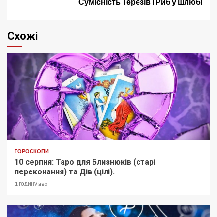
Сумісність Терезів і Риб у шлюбі
Схожі
ГОРОСКОПИ
10 серпня: Таро для Близнюків (старі
переконання) та Дів (цілі).
1 годину ago