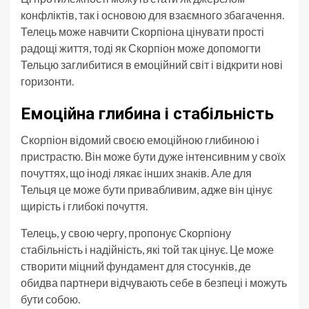
конфліктів, так і основою для взаємного збагачення.
Телець може навчити Скорпіона цінувати прості
радощі життя, тоді як Скорпіон може допомогти
Тельцю заглибитися в емоційний світ і відкрити нові
горизонти.
Емоційна глибина і стабільність
Скорпіон відомий своєю емоційною глибиною і
пристрастю. Він може бути дуже інтенсивним у своїх
почуттях, що іноді лякає інших знаків. Але для
Тельця це може бути привабливим, адже він цінує
щирість і глибокі почуття.
Телець, у свою чергу, пропонує Скорпіону
стабільність і надійність, які той так цінує. Це може
створити міцний фундамент для стосунків, де
обидва партнери відчувають себе в безпеці і можуть
бути собою.