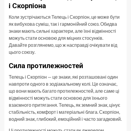
і Скорпіона
Коли зустрічаються Телець і Скорпіон, це може бути
як вибухова суміш, так і гармонійний союз. Обидва
знаки мають сильні характери, але їхні відмінності
можуть стати основою для міцних стосунків.
Давайте розглянемо, що ж насправді очікувати від
цього союзу.
Сила протилежностей
Телець і Скорпіон — це знаки, які розташовані один
навпроти одного в зодіакальному колі. Це означає,
що вони мають багато протилежностей, але саме ці
відмінності можуть стати основою для їхнього
взаємного притягання. Телець, як земний знак, цінує
стабільність, комфорт і матеріальні блага. Скорпіон,
водний знак, глибокий, емоційний і часто загадковий.
Ці протилежності можуть стати як джерелом