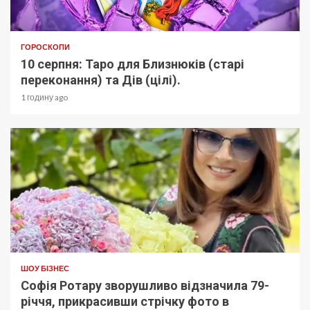
ГОРОСКОПИ
10 серпня: Таро для Близнюків (старі
переконання) та Дів (цілі).
1 годину ago
ШОУ БІЗНЕС
Софія Ротару зворушливо відзначила 79-
річчя, прикрасивши стрічку фото в