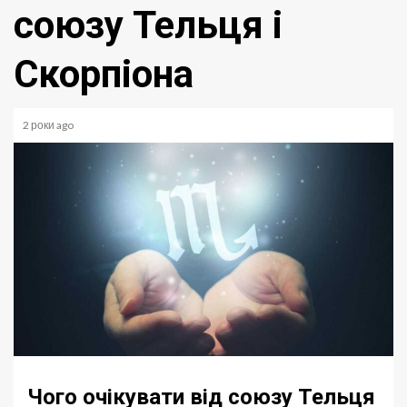
союзу Тельця і
Скорпіона
2 роки ago
Чого очікувати від союзу Тельця