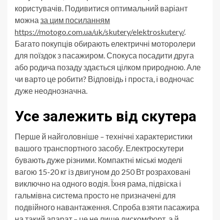
користувачів. Подивитися оптимальний варіант
можна
за цим посиланням
https://motogo.com.ua/uk/skutery/elektroskutery/
.
Багато покупців обирають електричні моторолери
для поїздок з пасажиром. Спокуса посадити друга
або родича позаду здається цілком природною. Але
чи варто це робити? Відповідь і проста, і водночас
дуже неоднозначна.
Усе залежить від скутера
Перше й найголовніше – технічні характеристики
вашого транспортного засобу. Електроскутери
бувають дуже різними. Компактні міські моделі
вагою 15-20 кг із двигуном до 250 Вт розраховані
виключно на одного водія. Їхня рама, підвіска і
гальмівна система просто не призначені для
подвійного навантаження. Спроба взяти пасажира
на такий апарат – це не лише дискомфорт, а й