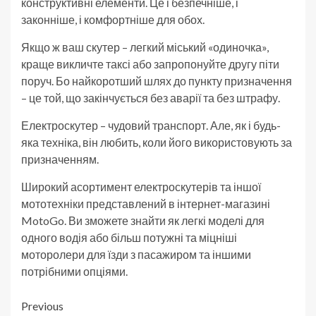
конструктивні елементи. Це і безпечніше, і
законніше, і комфортніше для обох.
Якщо ж ваш скутер – легкий міський «одиночка»,
краще викличте таксі або запропонуйте другу піти
поруч. Бо найкоротший шлях до пункту призначення
– це той, що закінчується без аварії та без штрафу.
Електроскутер – чудовий транспорт. Але, як і будь-
яка техніка, він любить, коли його використовують за
призначенням.
Широкий асортимент електроскутерів та іншої
мототехніки представлений в інтернет-магазині
MotoGo. Ви зможете знайти як легкі моделі для
одного водія або більш потужні та міцніші
моторолери для їзди з пасажиром та іншими
потрібними опціями.
Post
Previous