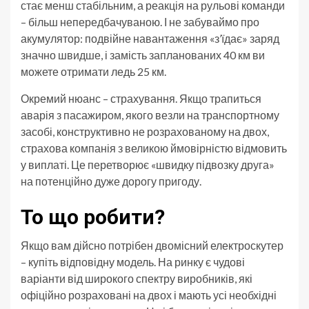
стає менш стабільним, а реакція на рульові команди
– більш непередбачуваною. І не забуваймо про
акумулятор: подвійне навантаження «з’їдає» заряд
значно швидше, і замість запланованих 40 км ви
можете отримати ледь 25 км.
Окремий нюанс – страхування. Якщо трапиться
аварія з пасажиром, якого везли на транспортному
засобі, конструктивно не розрахованому на двох,
страхова компанія з великою ймовірністю відмовить
у виплаті. Це перетворює «швидку підвозку друга»
на потенційно дуже дорогу пригоду.
То що робити?
Якщо вам дійсно потрібен двомісний електроскутер
– купіть відповідну модель. На ринку є чудові
варіанти від широкого спектру виробників, які
офіційно розраховані на двох і мають усі необхідні