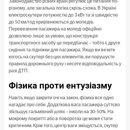
Законодавство різних країн регулює це питання по-
різному, але загальна логіка скрізь схожа. В Україні
електроскутери потужністю до 3 кВт та зі швидкістю
до 50 км/год прирівнюються до мопедів.
Перевезення пасажира на мопеді офіційно
дозволено лише за умови, що конструкція
транспортного засобу це передбачає – тобто є друге
сидіння та підніжки для пасажира. Якщо ви везете
когось на скутері без цих елементів, ви порушуєте
правила дорожнього руху і несете відповідальність у
разі ДТП.
Фізика проти ентузіазму
Навіть якщо закрити очі на закон, фізика все одно
нагадає про себе. Додаткова вага пасажира суттєво
збільшує гальмівний шлях – інколи на 30-50%. На
мокрому покритті або в поворотах це може стати
критичним. Крім того, центр ваги зміщується, скутер