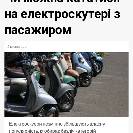
на електроскутері з
пасажиром
2 місяці ago
Електроскуери незмінно збільшують власну
популярність, їх обирає безліч категорій