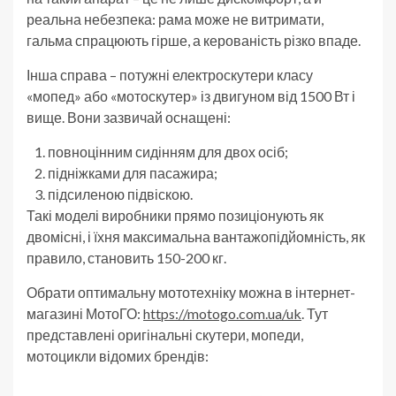
реальна небезпека: рама може не витримати,
гальма спрацюють гірше, а керованість різко впаде.
Інша справа – потужні електроскутери класу
«мопед» або «мотоскутер» із двигуном від 1500 Вт і
вище. Вони зазвичай оснащені:
повноцінним сидінням для двох осіб;
підніжками для пасажира;
підсиленою підвіскою.
Такі моделі виробники прямо позиціонують як
двомісні, і їхня максимальна вантажопідйомність, як
правило, становить 150-200 кг.
Обрати оптимальну мототехніку можна в інтернет-
магазині МотоГО:
https://motogo.com.ua/uk
. Тут
представлені оригінальні скутери, мопеди,
мотоцикли відомих брендів: