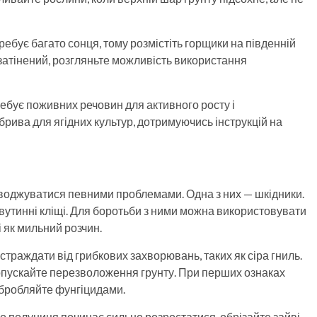
ебує багато сонця, тому розмістіть горщики на південній
 затінений, розгляньте можливість використання
ебує поживних речовин для активного росту і
ива для ягідних культур, дотримуючись інструкцій на
воджуватися певними проблемами. Одна з них — шкідники.
вутинні кліщі. Для боротьби з ними можна використовувати
і як мильний розчин.
раждати від грибкових захворювань, таких як сіра гниль.
 допускайте перезволоження грунту. При перших ознаках
обробляйте фунгіцидами.
 полуниця починає сильно розростатися, обрізайте зайві