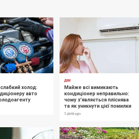
ДІМ
слабкий холод:
Майже всі вимикають
диціонеру авто
кондиціонер неправильно:
холодоагенту
чому з’являється пліснява
та як уникнути цієї помилки
5 днів ago