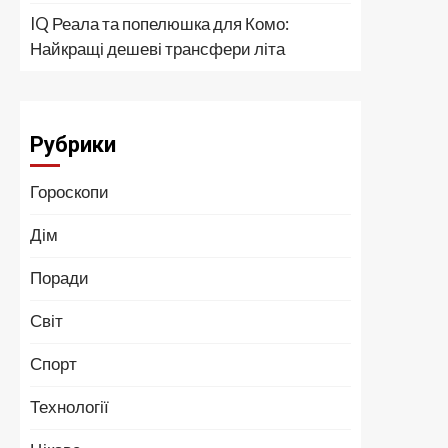
IQ Реала та попелюшка для Комо:
Найкращі дешеві трансфери літа
Рубрики
Гороскопи
Дім
Поради
Світ
Спорт
Технології