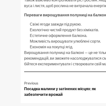
вуса і листя, щоб рослина не витрачала енергію
Переваги вирощування полуниці на балкон
Свіжі ягоди завжди під рукою.
Екологічно чистий продукт без хімікатів.
Естетичне оформлення балкона.
Можливість вирощувати улюблені сорти.
Економія на покупці ягід.
Вирощування полуниці на балконі — це не тіль
рекомендацій, ви зможете насолоджуватися см
бійтеся експериментувати і створювати свій м
Post
Previous
Посадка малини у затінених місцях: як
navigation
забезпечити врожай