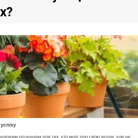
х?
 успіху
довим рішенням для тих, хто мріє про свіжі ягоди, але не