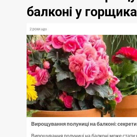
балконі у горщика
2 роки ago
Вирощування полуниці на балконі: секрети
Вирощування полуниці на балконі може стати чу