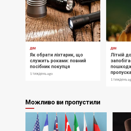
ДІМ
ДІМ
Як обрати ліхтарик, що
Літній д
служить роками: повний
запобіг
посібник покупця
пошкодж
пропуск
1 тиждень ago
1 тиждень a
Можливо ви пропустили