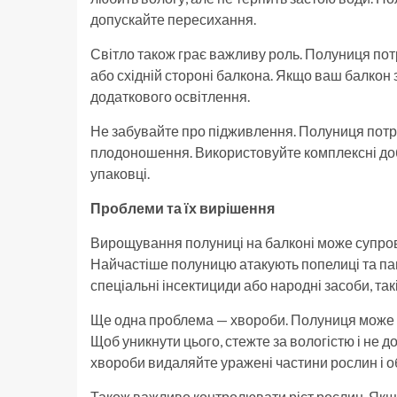
допускайте пересихання.
Світло також грає важливу роль. Полуниця потр
або східній стороні балкона. Якщо ваш балкон
додаткового освітлення.
Не забувайте про підживлення. Полуниця потр
плодоношення. Використовуйте комплексні добр
упаковці.
Проблеми та їх вирішення
Вирощування полуниці на балконі може супро
Найчастіше полуницю атакують попелиці та па
спеціальні інсектициди або народні засоби, так
Ще одна проблема — хвороби. Полуниця може ст
Щоб уникнути цього, стежте за вологістю і не
хвороби видаляйте уражені частини рослин і 
Також важливо контролювати ріст рослин. Якщо