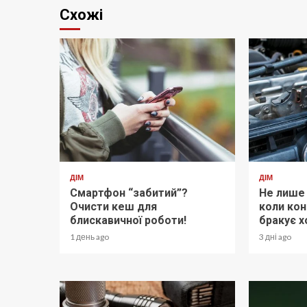
Схожі
ДІМ
ДІМ
Смартфон “забитий”?
Не лише 
Очисти кеш для
коли кон
блискавичної роботи!
бракує 
1 день ago
3 дні ago