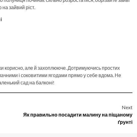
 на зайвий ріст.
і
ки корисно, але й захоплююче. Дотримуючись простих
ачними і соковитими ягодами прямо у себе вдома. Не
аленький сад на балконі!
Next
Як правильно посадити малину на піщаному
ґрунті