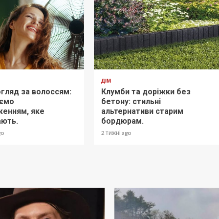
ДІМ
огляд за волоссям:
Клумби та доріжки без
аємо
бетону: стильні
енням, яке
альтернативи старим
ають.
бордюрам.
go
2 тижні ago