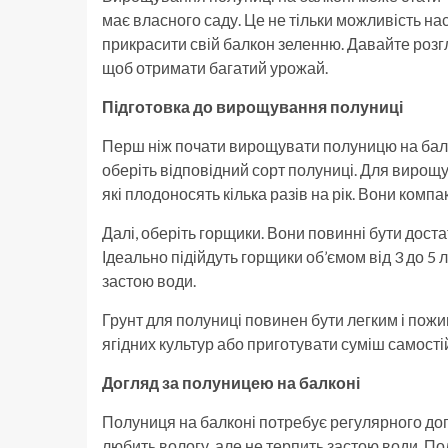
має власного саду. Це не тільки можливість н
прикрасити свій балкон зеленню. Давайте роз
щоб отримати багатий урожай.
Підготовка до вирощування полуниці
Перш ніж почати вирощувати полуницю на балк
оберіть відповідний сорт полуниці. Для вирощ
які плодоносять кілька разів на рік. Вони компа
Далі, оберіть горщики. Вони повинні бути дост
Ідеально підійдуть горщики об’ємом від 3 до 5 
застою води.
Грунт для полуниці повинен бути легким і пож
ягідних культур або приготувати суміш самості
Догляд за полуницею на балконі
Полуниця на балконі потребує регулярного дог
любить вологу, але не терпить застою води. По