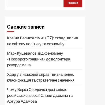
ПОШУК
Свежие записи
Країни Великої сімки (G7): склад, вплив
на світову політику та економіку
Марк Куцевалов: від феномену
«Прозорого гонщика» до волонтера-
рекордсмена
Удар у військовій справі: визначення,
класифікація та стратегічне значення
Чому Верка Сердючка досі співає
російською: версії Слави Дьоміна та
Артура Адамова