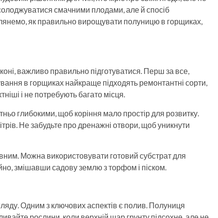
асолоджуватися смачними плодами, але й спосіб
глянемо, як правильно вирощувати полуницю в горщиках,
оні, важливо правильно підготуватися. Перш за все,
ування в горщиках найкраще підходять ремонтантні сорти,
ктніші і не потребують багато місця.
атньо глибокими, щоб коріння мало простір для розвитку.
літрів. Не забудьте про дренажні отвори, щоб уникнути
ивним. Можна використовувати готовий субстрат для
йно, змішавши садову землю з торфом і піском.
ляду. Одним з ключових аспектів є полив. Полуниця
ливайте рослини, коли верхній шар грунту підсохне, але не