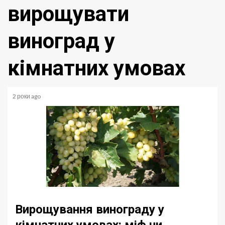
вирощувати
виноград у
кімнатних умовах
2 роки ago
Вирощування винограду у
кімнатних умовах: міф чи