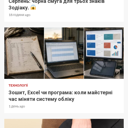
Серпень: чорна смуга для трьох знаків
Зодіаку.
18 години ago
ТЕХНОЛОГІЇ
Зошит, Excel чи програма: коли майстерні
час міняти систему обліку
1 день ago