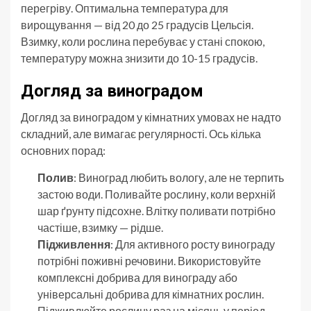
перегріву. Оптимальна температура для
вирощування — від 20 до 25 градусів Цельсія.
Взимку, коли рослина перебуває у стані спокою,
температуру можна знизити до 10-15 градусів.
Догляд за виноградом
Догляд за виноградом у кімнатних умовах не надто
складний, але вимагає регулярності. Ось кілька
основних порад:
Полив
: Виноград любить вологу, але не терпить
застою води. Поливайте рослину, коли верхній
шар ґрунту підсохне. Влітку поливати потрібно
частіше, взимку — рідше.
Підживлення
: Для активного росту винограду
потрібні поживні речовини. Використовуйте
комплексні добрива для винограду або
універсальні добрива для кімнатних рослин.
Підживлюйте рослину раз на місяць у період