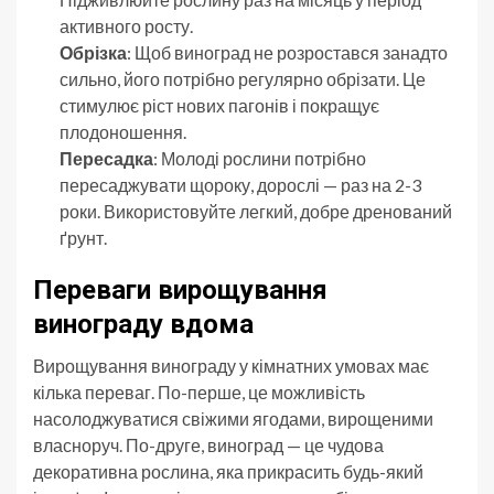
активного росту.
Обрізка
: Щоб виноград не розростався занадто
сильно, його потрібно регулярно обрізати. Це
стимулює ріст нових пагонів і покращує
плодоношення.
Пересадка
: Молоді рослини потрібно
пересаджувати щороку, дорослі — раз на 2-3
роки. Використовуйте легкий, добре дренований
ґрунт.
Переваги вирощування
винограду вдома
Вирощування винограду у кімнатних умовах має
кілька переваг. По-перше, це можливість
насолоджуватися свіжими ягодами, вирощеними
власноруч. По-друге, виноград — це чудова
декоративна рослина, яка прикрасить будь-який