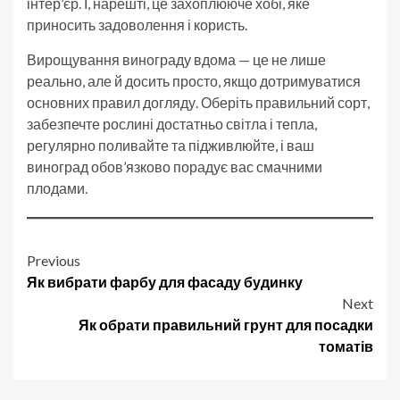
інтер’єр. І, нарешті, це захоплююче хобі, яке
приносить задоволення і користь.
Вирощування винограду вдома — це не лише
реально, але й досить просто, якщо дотримуватися
основних правил догляду. Оберіть правильний сорт,
забезпечте рослині достатньо світла і тепла,
регулярно поливайте та підживлюйте, і ваш
виноград обов’язково порадує вас смачними
плодами.
Post
Previous
Як вибрати фарбу для фасаду будинку
navigation
Next
Як обрати правильний грунт для посадки
томатів