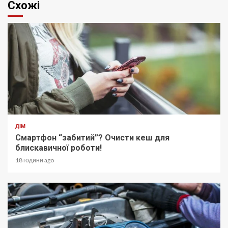
Схожі
ДІМ
Смартфон “забитий”? Очисти кеш для
блискавичної роботи!
18 години ago