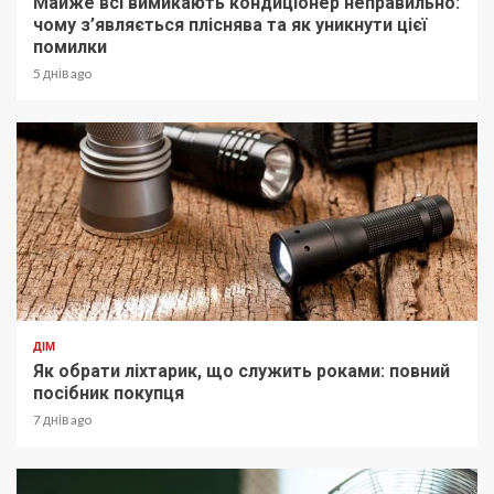
Майже всі вимикають кондиціонер неправильно:
чому з’являється пліснява та як уникнути цієї
помилки
5 днів ago
ДІМ
Як обрати ліхтарик, що служить роками: повний
посібник покупця
7 днів ago