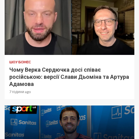
ШОУ БІЗНЕС
Чому Верка Сердючка досі співає
російською: версії Слави Дьоміна та Артура
Адамова
7 години ago