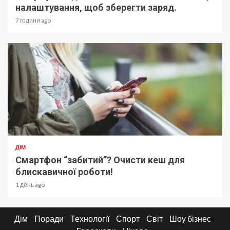
налаштування, щоб зберегти заряд.
7 години ago
ДІМ
Смартфон “забитий”? Очисти кеш для
блискавичної роботи!
1 день ago
Дім
Поради
Технології
Спорт
Світ
Шоу бізнес