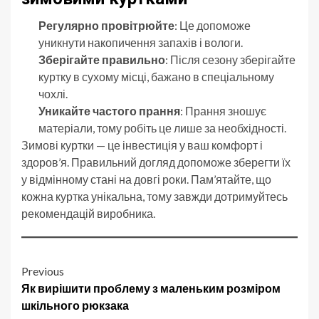
Регулярно провітрюйте
: Це допоможе
уникнути накопичення запахів і вологи.
Зберігайте правильно
: Після сезону зберігайте
куртку в сухому місці, бажано в спеціальному
чохлі.
Уникайте частого прання
: Прання зношує
матеріали, тому робіть це лише за необхідності.
Зимові куртки — це інвестиція у ваш комфорт і
здоров’я. Правильний догляд допоможе зберегти їх
у відмінному стані на довгі роки. Пам’ятайте, що
кожна куртка унікальна, тому завжди дотримуйтесь
рекомендацій виробника.
Post
Previous
Як вирішити проблему з маленьким розміром
navigation
шкільного рюкзака