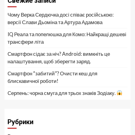
Свежие записи
Чому Верка Сердючка досі співає російською:
версії Слави Дьоміна та Артура Адамова
IQ Реала та попелюшка для Комо: Найкращі дешеві
трансфери літа
Смартфон сідає за ніч? Android: вимкніть це
налаштування, щоб зберегти заряд.
Смартфон “забитий”? Очисти кеш для
блискавичної роботи!
Серпень: чорна смуга для трьох знаків Зодіаку.
Рубрики