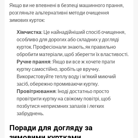
Якщо ви не впевнені в безпеці машинного прання,
розгляньте альтернативні методи очищення
зимових курток:
Хімчистка
: Це найнадійніший спосіб очищення,
особливо для дорогих або складних у догляді
курток. Професіонали знають, як правильно
обробити матеріали, щоб зберегти їх властивості.
Ручне прання
: Якщо ви все ж хочете прати
куртку самостійно, зробіть це вручну.
Використовуйте теплу воду і м’який миючий
засіб, обережно промиваючи куртку.
Провітрювання
: Іноді достатньо просто
провітрити куртку на свіжому повітрі, щоб
позбутися неприємних запахів і легких
забруднень.
Поради для догляду за
зимовими куртками