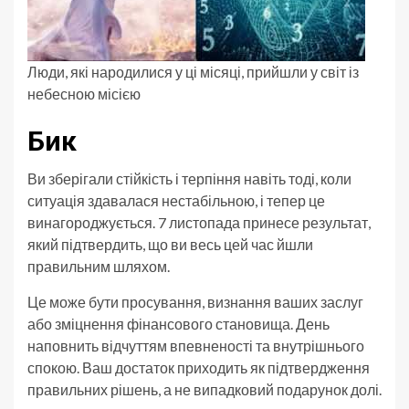
Люди, які народилися у ці місяці, прийшли у світ із
небесною місією
Бик
Ви зберігали стійкість і терпіння навіть тоді, коли
ситуація здавалася нестабільною, і тепер це
винагороджується. 7 листопада принесе результат,
який підтвердить, що ви весь цей час йшли
правильним шляхом.
Це може бути просування, визнання ваших заслуг
або зміцнення фінансового становища. День
наповнить відчуттям впевненості та внутрішнього
спокою. Ваш достаток приходить як підтвердження
правильних рішень, а не випадковий подарунок долі.