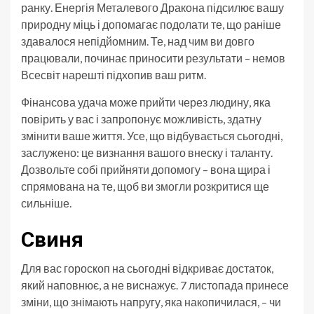
ранку. Енергія Металевого Дракона підсилює вашу
природну міць і допомагає подолати те, що раніше
здавалося непідйомним. Те, над чим ви довго
працювали, починає приносити результати – немов
Всесвіт нарешті підхопив ваш ритм.
Фінансова удача може прийти через людину, яка
повірить у вас і запропонує можливість, здатну
змінити ваше життя. Усе, що відбувається сьогодні,
заслужено: це визнання вашого внеску і таланту.
Дозвольте собі прийняти допомогу – вона щира і
спрямована на те, щоб ви змогли розкритися ще
сильніше.
Свиня
Для вас гороскоп на сьогодні відкриває достаток,
який наповнює, а не виснажує. 7 листопада принесе
зміни, що знімають напругу, яка накопичилася, – чи