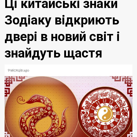
Ці китайські знаки
Зодіаку відкриють
двері в новий світ і
знайдуть щастя
9 місяців ago