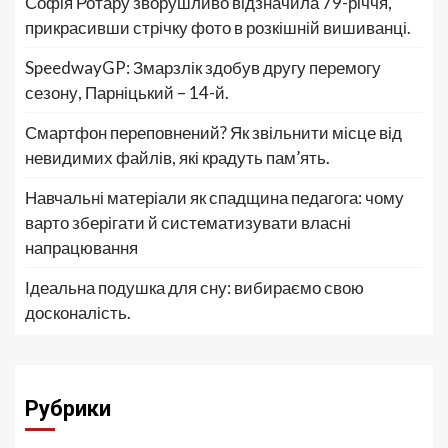
Софія Ротару зворушливо відзначила 79-річчя,
прикрасивши стрічку фото в розкішній вишиванці.
SpeedwayGP: Змарзлік здобув другу перемогу
сезону, Парніцький – 14-й.
Смартфон переповнений? Як звільнити місце від
невидимих файлів, які крадуть пам’ять.
Навчальні матеріали як спадщина педагога: чому
варто зберігати й систематизувати власні
напрацювання
Ідеальна подушка для сну: вибираємо свою
досконалість.
Рубрики