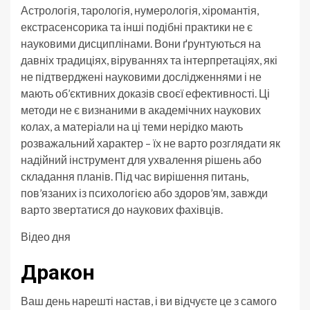
Астрологія, тарологія, нумерологія, хіромантія,
екстрасенсорика та інші подібні практики не є
науковими дисциплінами. Вони ґрунтуються на
давніх традиціях, віруваннях та інтерпретаціях, які
не підтверджені науковими дослідженнями і не
мають об’єктивних доказів своєї ефективності. Ці
методи не є визнаними в академічних наукових
колах, а матеріали на ці теми нерідко мають
розважальний характер – їх не варто розглядати як
надійний інструмент для ухвалення рішень або
складання планів. Під час вирішення питань,
пов’язаних із психологією або здоров’ям, завжди
варто звертатися до наукових фахівців.
Відео дня
Дракон
Ваш день нарешті настав, і ви відчуєте це з самого