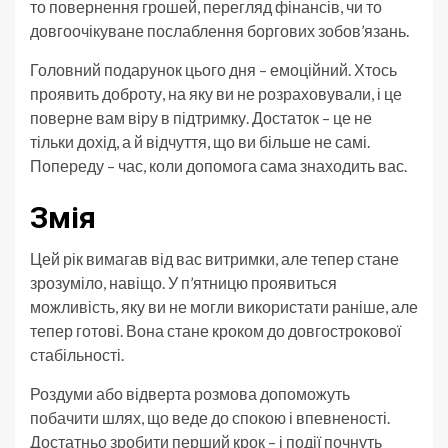
то повернення грошей, перегляд фінансів, чи то
довгоочікуване послаблення боргових зобов’язань.
Головний подарунок цього дня – емоційний. Хтось
проявить доброту, на яку ви не розраховували, і це
поверне вам віру в підтримку. Достаток – це не
тільки дохід, а й відчуття, що ви більше не самі.
Попереду – час, коли допомога сама знаходить вас.
Змія
Цей рік вимагав від вас витримки, але тепер стане
зрозуміло, навіщо. У п’ятницю проявиться
можливість, яку ви не могли використати раніше, але
тепер готові. Вона стане кроком до довгострокової
стабільності.
Роздуми або відверта розмова допоможуть
побачити шлях, що веде до спокою і впевненості.
Достатньо зробити перший крок – і події почнуть