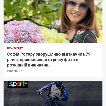
ШОУ БІЗНЕС
Софія Ротару зворушливо відзначила 79-
річчя, прикрасивши стрічку фото в
розкішній вишиванці.
2 години ago