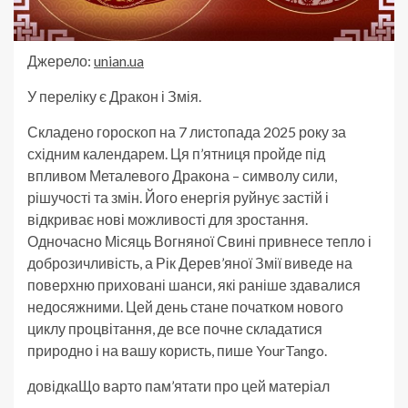
Джерело:
unian.ua
У переліку є Дракон і Змія.
Складено гороскоп на 7 листопада 2025 року за
східним календарем. Ця п’ятниця пройде під
впливом Металевого Дракона – символу сили,
рішучості та змін. Його енергія руйнує застій і
відкриває нові можливості для зростання.
Одночасно Місяць Вогняної Свині привнесе тепло і
доброзичливість, а Рік Дерев’яної Змії виведе на
поверхню приховані шанси, які раніше здавалися
недосяжними. Цей день стане початком нового
циклу процвітання, де все почне складатися
природно і на вашу користь, пише YourTango.
довідкаЩо варто пам’ятати про цей матеріал