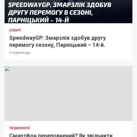
СПОРТ
SpeedwayGP: Змарзлік здобув другу
перемогу сезону, Парніцький – 14-й.
2 години ago
ТЕХНОЛОГІЇ
Смартфон переповнений? Як звільнити