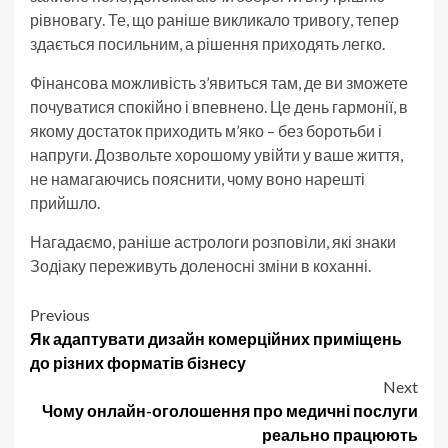
рівновагу. Те, що раніше викликало тривогу, тепер
здається посильним, а рішення приходять легко.
Фінансова можливість з’явиться там, де ви зможете
почуватися спокійно і впевнено. Це день гармонії, в
якому достаток приходить м’яко – без боротьби і
напруги. Дозвольте хорошому увійти у ваше життя,
не намагаючись пояснити, чому воно нарешті
прийшло.
Нагадаємо, раніше астрологи розповіли, які знаки
Зодіаку переживуть доленосні зміни в коханні.
Post
Previous
Як адаптувати дизайн комерційних приміщень
navigation
до різних форматів бізнесу
Next
Чому онлайн-оголошення про медичні послуги
реально працюють