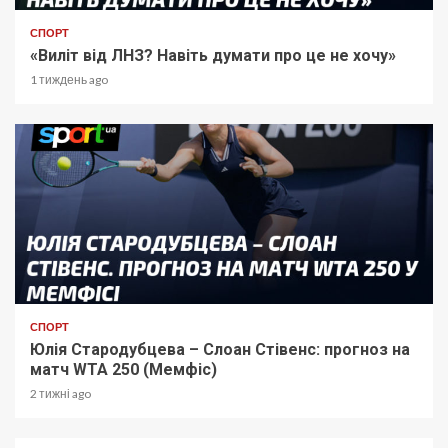
СПОРТ
«Виліт від ЛНЗ? Навіть думати про це не хочу»
1 тиждень ago
СПОРТ
Юлія Стародубцева – Слоан Стівенс: прогноз на
матч WTA 250 (Мемфіс)
2 тижні ago