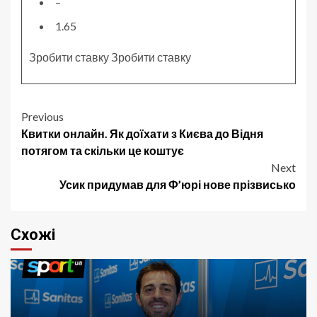
–
1.65
Зробити ставку
Зробити ставку
Post
Previous
Квитки онлайн. Як доїхати з Києва до Відня
navigation
потягом та скільки це коштує
Next
Усик придумав для Ф’юрі нове прізвисько
Схожі