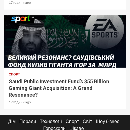
17 години ago
СПОРТ
Saudi Public Investment Fund’s $55 Billion
Gaming Giant Acquisition: A Grand
Resonance?
17 години ago
Дім
Поради
Технології
Спорт
Світ
Шоу бізнес
Гороскопи
Цікаве