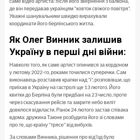
саме відео артиста: після його звернення з балкона,
де він передавав українцям “ковток свіжого повітря”.
Уважні шанувальники швидко вирахували
координати його берлінського житла.
Як Олег Винник залишив
Україну в перші дні війни:
Навколо того, як саме артист опинився за кордоном
у лютому 2022-го, роками точилися суперечки. Сам
виконавець розставив крапки над ”і”, розповівши, що
приїхав в Україну на гастролі ще 13 лютого. Його
квитки до Берліна були придбані на 23 число, проте
через скасування рейсів та закрите небо виліт
довелося відкласти. Ранок 24 лютого застав співака
вдома: дружина Таюне розбудила його зі словами
про те, що країну “трясе” від вибухів.
За словами Винника, рішення про від’їзд було