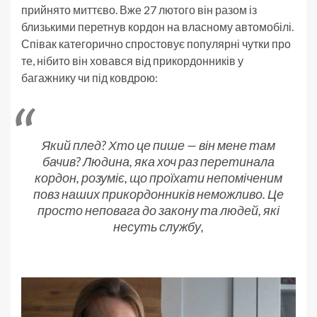
прийнято миттєво. Вже 27 лютого він разом із
близькими перетнув кордон на власному автомобілі.
Співак категорично спростовує популярні чутки про
те, нібито він ховався від прикордонників у
багажнику чи під ковдрою:
Який плед? Хто це пише — він мене там
бачив? Людина, яка хоч раз перетинала
кордон, розуміє, що проїхати непоміченим
повз наших прикордонників неможливо. Це
просто неповага до закону та людей, які
несуть службу,