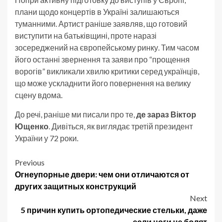
плани щодо концертів в Україні залишаються
туманними. Артист раніше заявляв, що готовий
виступити на батьківщині, проте наразі
зосереджений на європейському ринку. Тим часом
його останні звернення та заяви про “прощення
ворогів” викликали хвилю критики серед українців,
що може ускладнити його повернення на велику
сцену вдома.
До речі, раніше ми писали про те,
де зараз Віктор
Ющенко
. Дивіться, як виглядає третій президент
України у 72 роки.
Post
Previous
Огнеупорные двери: чем они отличаются от
navigation
других защитных конструкций
Next
5 причин купить ортопедические стельки, даже
если ноги не болят