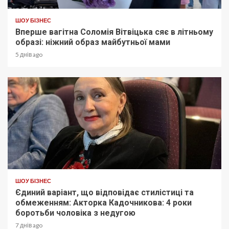
ШОУ БІЗНЕС
Вперше вагітна Соломія Вітвіцька сяє в літньому
образі: ніжний образ майбутньої мами
5 днів ago
ШОУ БІЗНЕС
Єдиний варіант, що відповідає стилістиці та
обмеженням: Акторка Кадочникова: 4 роки
боротьби чоловіка з недугою
7 днів ago