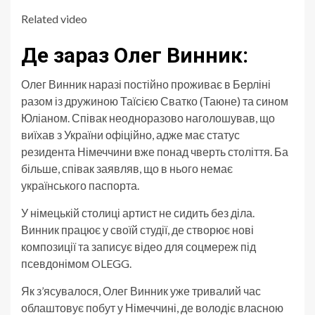
Related video
Де зараз Олег Винник:
Олег Винник наразі постійно проживає в Берліні
разом із дружиною Таїсією Сватко (Таюне) та сином
Юліаном. Співак неодноразово наголошував, що
виїхав з України офіційно, адже має статус
резидента Німеччини вже понад чверть століття. Ба
більше, співак заявляв, що в нього немає
українського паспорта.
У німецькій столиці артист не сидить без діла.
Винник працює у своїй студії, де створює нові
композиції та записує відео для соцмереж під
псевдонімом OLEGG.
Як з’ясувалося, Олег Винник уже тривалий час
облаштовує побут у Німеччині, де володіє власною