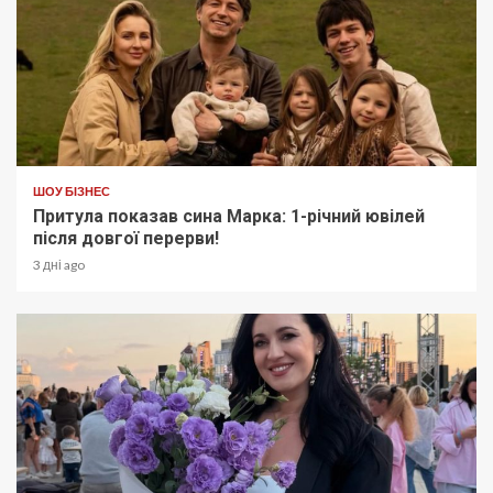
ШОУ БІЗНЕС
Притула показав сина Марка: 1-річний ювілей
після довгої перерви!
3 дні ago