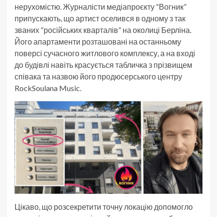
нерухомістю. Журналісти медіапроєкту “Вогник”
припускають, що артист оселився в одному з так
званих “російських кварталів” на околиці Берліна.
Його апартаменти розташовані на останньому
поверсі сучасного житлового комплексу, а на вході
до будівлі навіть красується табличка з прізвищем
співака та назвою його продюсерського центру
RockSoulana Music.
Цікаво, що розсекретити точну локацію допомогло