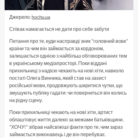
Джерело:
hochu.ua
Співак намагається не дати про себе забути
Питання про те, куди насправді зник “головний вовк”
країни та чим він займається за кордоном,
залишається однією з найбільш обговорюваних тем
в українському медіапросторі. Поки віддані
прихильниці з надією чекають на нові хіти, навколо
постаті Олега Винника, який став на захист
російської мови, продовжують ширитися чутки, що
змушують публіку гадати: чи повернеться він колись
на рідну сцену.
Поки прихильниці чекають на нові хіти, артист
облаштовує життя далеко за межами батьківщини.
“ХОЧУ!” зібрав найсвіжіші факти про те, чим зараз
займається виконавець і де він перебуває.