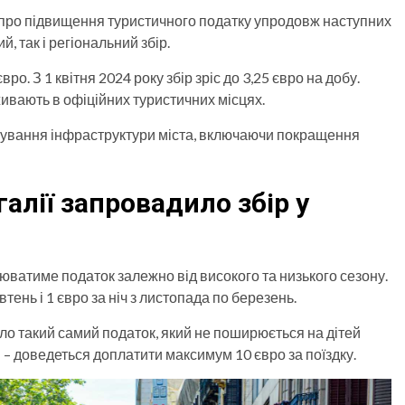
а про підвищення туристичного податку упродовж наступних
й, так і регіональний збір.
вро. З 1 квітня 2024 року збір зріс до 3,25 євро на добу.
живають в офіційних туристичних місцях.
сування інфраструктури міста, включаючи покращення
алії запровадило збір у
юватиме податок залежно від високого та низького сезону.
втень і 1 євро за ніч з листопада по березень.
о такий самий податок, який не поширюється на дітей
и – доведеться доплатити максимум 10 євро за поїздку.