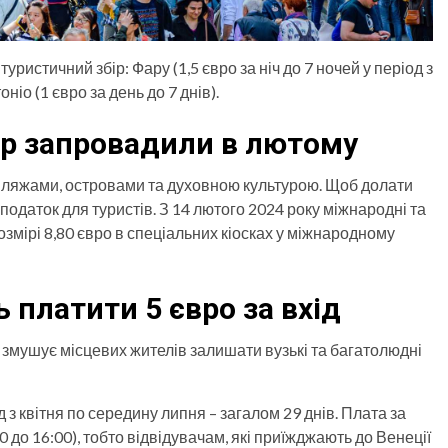
уристичний збір: Фару (1,5 євро за ніч до 7 ночей у період з
іо (1 євро за день до 7 днів).
ір запровадили в лютому
и пляжами, островами та духовною культурою. Щоб долати
податок для туристів. З 14 лютого 2024 року міжнародні та
розмірі 8,80 євро в спеціальних кіосках у міжнародному
 платити 5 євро за вхід
 змушує місцевих жителів залишати вузькі та багатолюдні
 з квітня по середину липня – загалом 29 днів. Плата за
0 до 16:00), тобто відвідувачам, які приїжджають до Венеції