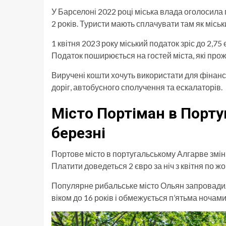
У Барселоні 2022 році міська влада оголосил
2 років. Туристи мають сплачувати там як міськи
1 квітня 2023 року міський податок зріс до 2,75 є
Податок поширюється на гостей міста, які про
Виручені кошти хочуть використати для фінан
доріг, автобусного сполучення та ескалаторів.
Місто Портіман
в Португ
березні
Портове місто в португальському Алгарве змін
Платити доведеться 2 євро за ніч з квітня по жо
Популярне рибальське місто Ольян запровадил
віком до 16 років і обмежується п’ятьма ночам