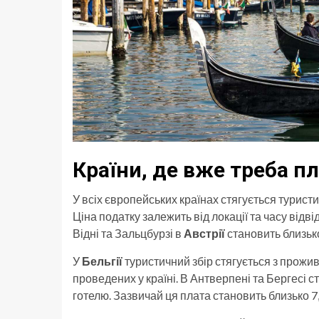
Країни, де вже треба п
У всіх європейських країнах стягується турист
Ціна податку залежить від локації та часу відв
Відні та Зальцбурзі в
Австрії
становить близько
У
Бельгії
туристичний збір стягується з прожив
проведених у країні. В Антверпені та Бергесі с
готелю. Зазвичай ця плата становить близько 7,