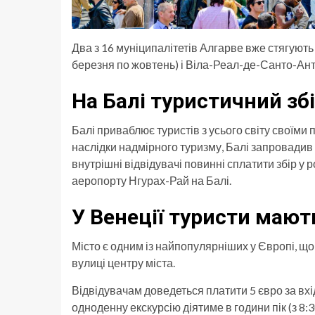
Два з 16 муніципалітетів Алгарве вже стягують т
березня по жовтень) і Віла-Реал-де-Санто-Антон
На Балі туристичний зб
Балі приваблює туристів з усього світу своїм
наслідки надмірного туризму, Балі запровадив 
внутрішні відвідувачі повинні сплатити збір у 
аеропорту Нгурах-Рай на Балі.
У Венеції туристи мають
Місто є одним із найпопулярніших у Європі, що
вулиці центру міста.
Відвідувачам доведеться платити 5 євро за вхід
одноденну екскурсію діятиме в години пік (з 8:3