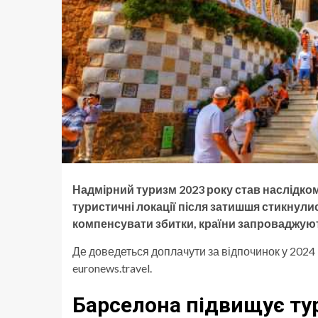
Надмірний туризм 2023 року став наслідком
туристичні локації після затишшя стикнули
компенсувати збитки, країни запроваджують
Де доведеться доплачути за відпочинок у 2024
euronews.travel.
Барселона підвищує ту