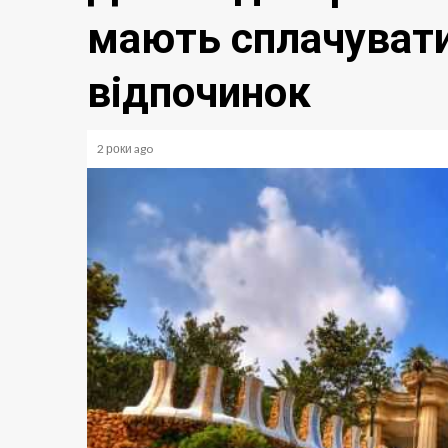
мають сплачувати
відпочинок
2 роки ago