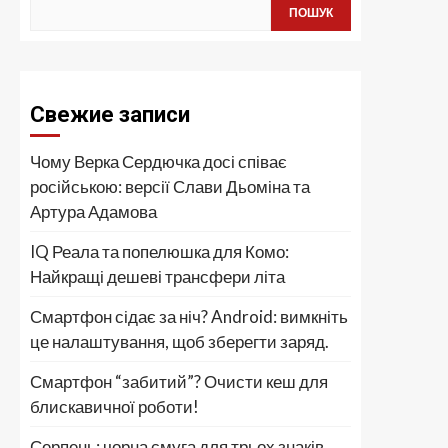
ПОШУК
Свежие записи
Чому Верка Сердючка досі співає
російською: версії Слави Дьоміна та
Артура Адамова
IQ Реала та попелюшка для Комо:
Найкращі дешеві трансфери літа
Смартфон сідає за ніч? Android: вимкніть
це налаштування, щоб зберегти заряд.
Смартфон “забитий”? Очисти кеш для
блискавичної роботи!
Серпень: чорна смуга для трьох знаків