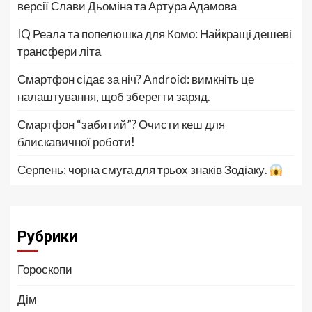
версії Слави Дьоміна та Артура Адамова
IQ Реала та попелюшка для Комо: Найкращі дешеві
трансфери літа
Смартфон сідає за ніч? Android: вимкніть це
налаштування, щоб зберегти заряд.
Смартфон “забитий”? Очисти кеш для
блискавичної роботи!
Серпень: чорна смуга для трьох знаків Зодіаку.
Рубрики
Гороскопи
Дім