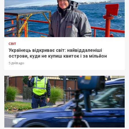
СВІТ
Українець відкриває світ: найвіддаленіші
острови, куди не купиш квиток і за мільйон
5 днів ago