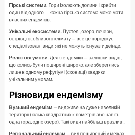
Гірські системи.
Гори ізолюють долини і хребти
один від одного — кожна гірська система може мати
власних ендеміків.
Унікальні екосистеми.
Пустелі, озера, печери,
острівці особливого клімату — все це породжує
спеціалізовані види, які не можуть існувати деінде.
Реліктові умови.
Деякі ендеміки — залишки видів,
що колись були поширені широко, але збереглись
лише в одному рефугіумі (сховищі) завдяки
унікальним умовам.
Різновиди ендемізму
Вузький ендемізм
— вид живе на дуже невеликій
території (кілька квадратних кілометрів або навіть
одна гора, одне озеро). Такі види найбільш вразливі.
Регіональний ендемізм
— вид поширений у межах