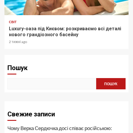
СВІТ
Luxury-оаза під Києвом: розкриваємо всі деталі
нового грандіозного басейну
2 тижні ago
Пошук
ПОШУК
Свежие записи
Чому Верка Сердючка досі співає російською: