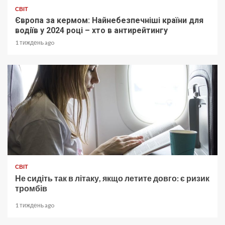
СВІТ
Європа за кермом: Найнебезпечніші країни для
водіїв у 2024 році – хто в антирейтингу
1 тиждень ago
СВІТ
Не сидіть так в літаку, якщо летите довго: є ризик
тромбів
1 тиждень ago