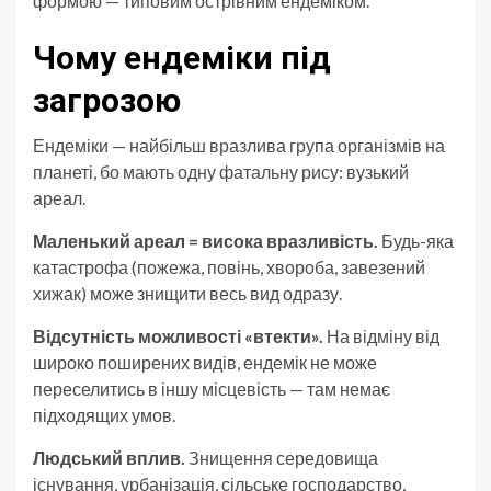
формою — типовим острівним ендеміком.
Чому ендеміки під
загрозою
Ендеміки — найбільш вразлива група організмів на
планеті, бо мають одну фатальну рису: вузький
ареал.
Маленький ареал = висока вразливість.
Будь-яка
катастрофа (пожежа, повінь, хвороба, завезений
хижак) може знищити весь вид одразу.
Відсутність можливості «втекти».
На відміну від
широко поширених видів, ендемік не може
переселитись в іншу місцевість — там немає
підходящих умов.
Людський вплив.
Знищення середовища
існування, урбанізація, сільське господарство,