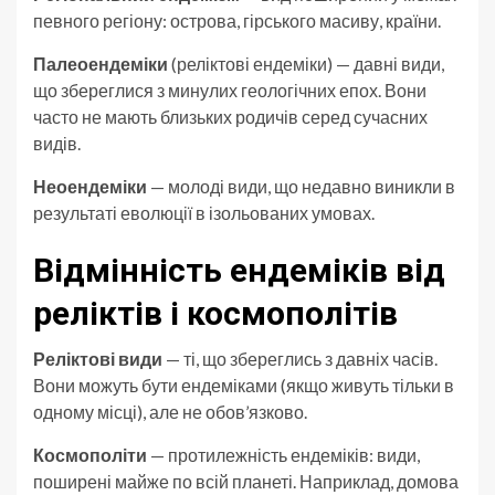
певного регіону: острова, гірського масиву, країни.
Палеоендеміки
(реліктові ендеміки) — давні види,
що збереглися з минулих геологічних епох. Вони
часто не мають близьких родичів серед сучасних
видів.
Неоендеміки
— молоді види, що недавно виникли в
результаті еволюції в ізольованих умовах.
Відмінність ендеміків від
реліктів і космополітів
Реліктові види
— ті, що збереглись з давніх часів.
Вони можуть бути ендеміками (якщо живуть тільки в
одному місці), але не обов’язково.
Космополіти
— протилежність ендеміків: види,
поширені майже по всій планеті. Наприклад, домова