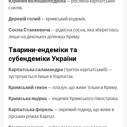
Юринея волошкоподібна
— рослина карпатських
схилів.
Деревій голий
— кримський ендемік.
Сосна Станкевича
— рідкісна сосна, яка збереглась
лише на декількох ділянках Криму.
Тварини-ендеміки та
субендеміки України
Карпатська саламандра
(тритон карпатський) —
зустрічається лише в Карпатах.
Кримський гекон
— плазун, що живе тільки в Криму.
Кримська ящірка
— ендемік Кримського півострова.
Карпатська форель
— окремий підвид, що живе в
гірських річках Карпат.