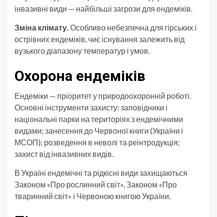
інвазивні види — найбільші загрози для ендеміків.
Зміна клімату.
Особливо небезпечна для гірських і
острівних ендеміків, чиє існування залежить від
вузького діапазону температур і умов.
Охорона ендеміків
Ендеміки — пріоритет у природоохоронній роботі.
Основні інструменти захисту: заповідники і
національні парки на територіях з ендемічними
видами; занесення до Червоної книги (України і
МСОП); розведення в неволі та реінтродукція;
захист від інвазивних видів.
В Україні ендемічні та рідкісні види захищаються
Законом «Про рослинний світ», Законом «Про
тваринний світ» і Червоною книгою України.