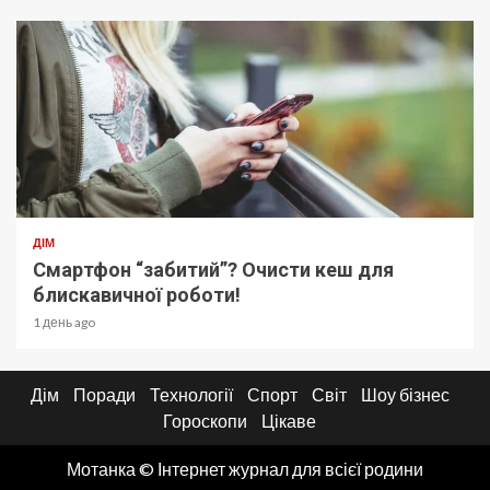
ДІМ
Смартфон “забитий”? Очисти кеш для
блискавичної роботи!
1 день ago
Дім
Поради
Технології
Спорт
Світ
Шоу бізнес
Гороскопи
Цікаве
Мотанка © Інтернет журнал для всієї родини