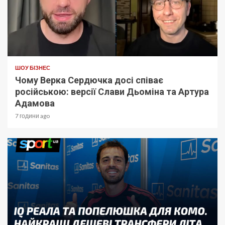
ШОУ БІЗНЕС
Чому Верка Сердючка досі співає
російською: версії Слави Дьоміна та Артура
Адамова
7 години ago