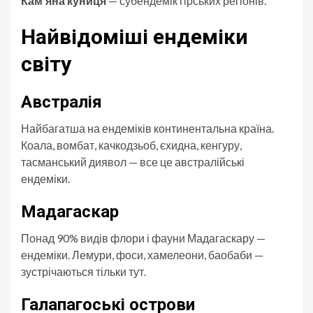
Кам’яна куниця
— субендемік гірських регіонів.
Найвідоміші ендеміки
світу
Австралія
Найбагатша на ендеміків континентальна країна.
Коала, вомбат, качкодзьоб, єхидна, кенгуру,
тасманський диявол — все це австралійські
ендеміки.
Мадагаскар
Понад 90% видів флори і фауни Мадагаскару —
ендеміки. Лемури, фоси, хамелеони, баобаби —
зустрічаються тільки тут.
Галапагоські острови