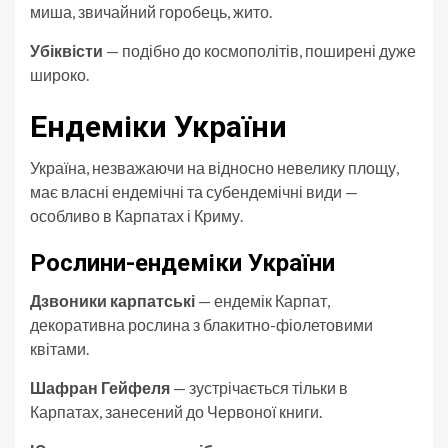
миша, звичайний горобець, жито.
Убіквісти
— подібно до космополітів, поширені дуже
широко.
Ендеміки України
Україна, незважаючи на відносно невелику площу,
має власні ендемічні та субендемічні види —
особливо в Карпатах і Криму.
Рослини-ендеміки України
Дзвоники карпатські
— ендемік Карпат,
декоративна рослина з блакитно-фіолетовими
квітами.
Шафран Гейфеля
— зустрічається тільки в
Карпатах, занесений до Червоної книги.