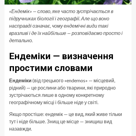
«Ендемік» — слово, яке часто зустрічається в
підручниках біології і географії. Але що воно
насправді означає, чому ендемічні види такі
вразливі і де їх найбільше — розповідаємо просто і
детально.
Ендеміки — визначення
простими словами
Ендеміки
(від грецького «endemos» — місцевий,
рідний) — це рослини або тварини, які природно
зустрічаються лише в одному конкретному
географічному місці і більше ніде у світі.
Якщо простіше: ендемік — це вид, який живе тільки
тут і ніде більше. Знищ це місце — знищиш вид
назавжди.