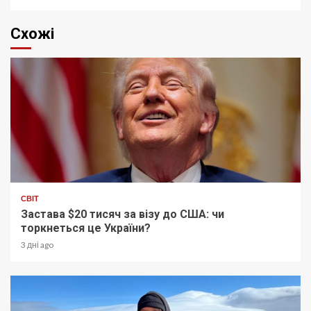
Схожі
СВІТ
Застава $20 тисяч за візу до США: чи
торкнеться це України?
3 дні ago