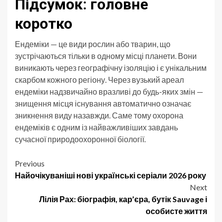
Підсумок: головне
коротко
Ендеміки — це види рослин або тварин, що
зустрічаються тільки в одному місці планети. Вони
виникають через географічну ізоляцію і є унікальним
скарбом кожного регіону. Через вузький ареал
ендеміки надзвичайно вразливі до будь-яких змін —
знищення місця існування автоматично означає
зникнення виду назавжди. Саме тому охорона
ендеміків є одним із найважливіших завдань
сучасної природоохоронної біології.
Post
Previous
Найочікуваніші нові українські серіали 2026 року
navigation
Next
Лілія Рах: біографія, кар’єра, бутік Sauvage і
особисте життя