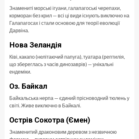
Знамениті морські ігуани, галапагоські черепахи,
корморан без крил — всі ці види існують виключно на
Галапагосах і стали основою для теорії еволюції
Дарвіна.
Нова Зеландія
Ківі, какапо (нелітаючий папуга), туатара (рептилія,
що збереглась з часів динозаврів) — унікальні
ендеміки.
Оз. Байкал
Байкальська нерпа — єдиний прісноводний тюлень у
світі. Живе виключно в Байкалі.
Острів Сокотра (Ємен)
Знаменитий драконовим деревом з незвичною