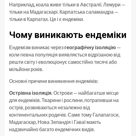
Наприклад, коала живе тільки в Австралії. Лемури —
тільки на Мадагаскарі. Карпатська саламандра —
тільки в Карпатах. Це і є ендеміки.
Чому виникають ендеміки
Ендемізм виникає через
географічну ізоляцію
—
коли певна популяція виявляється відрізаною від
решти світу і еволюціонує самостійно тисячі або
мільйони років.
Основні причини виникнення ендеміків:
Острівна ізоляція.
Острови — найбагатше місце
для ендеміків. Тварини і рослини, потрапивши на
острів, розвиваються незалежно від
континентальних родичів. Саме тому Галапагоси,
Мадагаскар, Нова Зеландія і Гаваї мають
надзвичайно багато ендемічних видів.