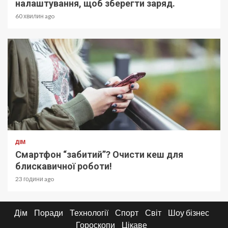
налаштування, щоб зберегти заряд.
60 хвилин ago
ДІМ
Смартфон “забитий”? Очисти кеш для
блискавичної роботи!
23 години ago
Дім
Поради
Технології
Спорт
Світ
Шоу бізнес
Гороскопи
Цікаве