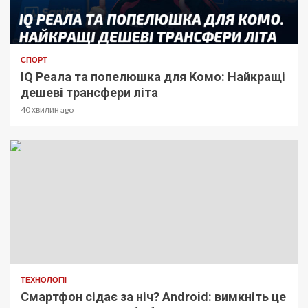
СПОРТ
IQ Реала та попелюшка для Комо: Найкращі
дешеві трансфери літа
40 хвилин ago
ТЕХНОЛОГІЇ
Смартфон сідає за ніч? Android: вимкніть це