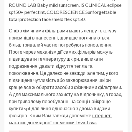
ROUND LAB Baby mild sunscreen, IS CLINICAL eclipse
spf50+ perfectint, COLORESCIENCE Sunforgettable
total protection face shield flex spf50.
Спф з хімічними фільтрами мають легшу текстуру,
приємніші в нанесенні, швидше поглинаються,
більш тривалий час не потребують поновлення.
Проте через механізм дії самих фільтрів можуть
підвищувати температуру шкіри, викликати
подразнення, давати відчуття тепла та
поколювання. Це далеко не завжди, але тим, у кого
підвищена чутливість або захворювання шкіри
краще все ж обирати засоби з фізичними фільтрами.
А для максимального захисту на відпочинку, в горах,
при тривалому перебуванні на сонці найкраще
купити spf для лиця одночасно з двома видами
фільтрів. З цим Вам завжди допоможе
інтернет-
магазин доглядової косметики Lova-Lova
.