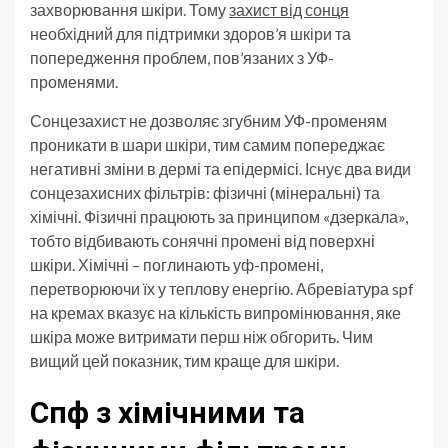
захворювання шкіри. Тому
захист від сонця
необхідний для підтримки здоров’я шкіри та
попередження проблем, пов’язаних з УФ-
променями.
Сонцезахист не дозволяє згубним УФ-променям
проникати в шари шкіри, тим самим попереджає
негативні зміни в дермі та епідермісі. Існує два види
сонцезахисних фільтрів: фізичні (мінеральні) та
хімічні. Фізичні працюють за принципом «дзеркала»,
тобто відбивають сонячні промені від поверхні
шкіри. Хімічні – поглинають уф-промені,
перетворюючи їх у теплову енергію. Абревіатура spf
на кремах вказує на кількість випромінювання, яке
шкіра може витримати перш ніж обгорить. Чим
вищий цей показник, тим краще для шкіри.
Спф з хімічними та