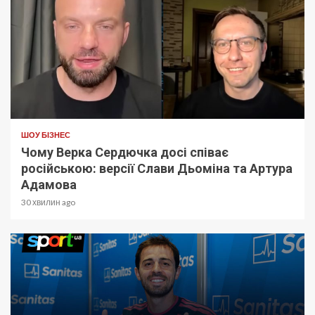
ШОУ БІЗНЕС
Чому Верка Сердючка досі співає
російською: версії Слави Дьоміна та Артура
Адамова
30 хвилин ago