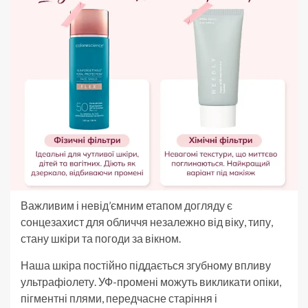
Важливим і невід’ємним етапом догляду є
сонцезахист для обличчя незалежно від віку, типу,
стану шкіри та погоди за вікном.
Наша шкіра постійно піддається згубному впливу
ультрафіолету. УФ-промені можуть викликати опіки,
пігментні плями, передчасне старіння і