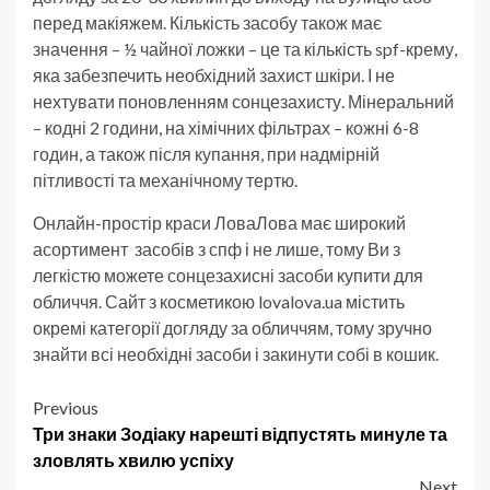
перед макіяжем. Кількість засобу також має
значення – ½ чайної ложки – це та кількість spf-крему,
яка забезпечить необхідний захист шкіри. І не
нехтувати поновленням сонцезахисту. Мінеральний
– кодні 2 години, на хімічних фільтрах – кожні 6-8
годин, а також після купання, при надмірній
пітливості та механічному тертю.
Онлайн-простір краси ЛоваЛова має широкий
асортимент засобів з спф і не лише, тому Ви з
легкістю можете сонцезахисні засоби купити для
обличчя. Сайт з косметикою lovalova.ua містить
окремі категорії догляду за обличчям, тому зручно
знайти всі необхідні засоби і закинути собі в кошик.
Post
Previous
Три знаки Зодіаку нарешті відпустять минуле та
navigation
зловлять хвилю успіху
Next