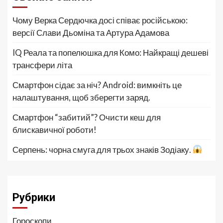
Чому Верка Сердючка досі співає російською:
версії Слави Дьоміна та Артура Адамова
IQ Реала та попелюшка для Комо: Найкращі дешеві
трансфери літа
Смартфон сідає за ніч? Android: вимкніть це
налаштування, щоб зберегти заряд.
Смартфон “забитий”? Очисти кеш для
блискавичної роботи!
Серпень: чорна смуга для трьох знаків Зодіаку.
Рубрики
Гороскопи