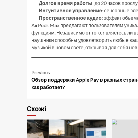
Долгое время работы
: до 20 часов просл
Интуитивное управление
: сенсорные эл
Пространственное аудио
: эффект объем
AirPods Max предлагают пользователям уник
функциям. Независимо от того, являетесь ли 
наушники способны удовлетворить любые ваш
музыкой в новом свете, открывая для себя но
Post
Previous
Обзор поддержки Apple Pay в разных стран
navigation
как работает?
Схожі