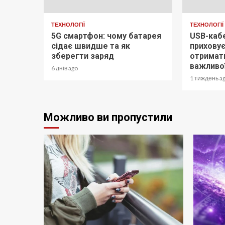
ТЕХНОЛОГІЇ
ТЕХНОЛОГІЇ
5G смартфон: чому батарея
USB-каб
сідає швидше та як
приховує
зберегти заряд
отримат
важливої
6 днів ago
1 тиждень a
Можливо ви пропустили