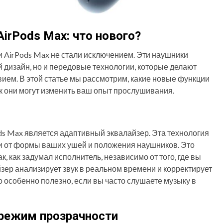
irPods Max: что нового?
и AirPods Max не стали исключением. Эти наушники
 дизайн, но и передовые технологии, которые делают
ем. В этой статье мы рассмотрим, какие новые функции
ак они могут изменить ваш опыт прослушивания.
s Max является адаптивный эквалайзер. Эта технология
ти от формы ваших ушей и положения наушников. Это
к, как задумал исполнитель, независимо от того, где вы
йзер анализирует звук в реальном времени и корректирует
о особенно полезно, если вы часто слушаете музыку в
режим прозрачности