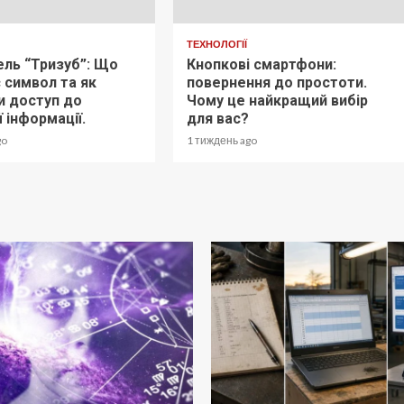
ТЕХНОЛОГІЇ
ель “Тризуб”: Що
Кнопкові смартфони:
 символ та як
повернення до простоти.
и доступ до
Чому це найкращий вибір
 інформації.
для вас?
go
1 тиждень ago