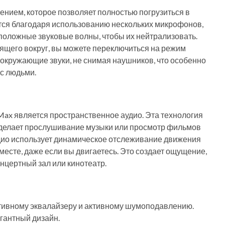
ием, которое позволяет полностью погрузиться в
ется благодаря использованию нескольких микрофонов,
оложные звуковые волны, чтобы их нейтрализовать.
дящего вокруг, вы можете переключиться на режим
окружающие звуки, не снимая наушников, что особенно
 с людьми.
ax является пространственное аудио. Эта технология
 делает прослушивание музыки или просмотр фильмов
ио использует динамическое отслеживание движения
 месте, даже если вы двигаетесь. Это создает ощущение,
онцертный зал или кинотеатр.
птивному эквалайзеру и активному шумоподавлению.
гантный дизайн.