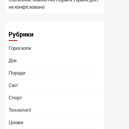
не конфісковано
Рубрики
Гороскопи
Дім
Поради
Світ
Спорт
Технології
Цікаве