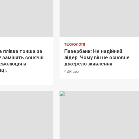
ТЕХНОЛОГІЇ
а плівка тонша за
Павербанк: Не надійний
 замінить сонячні
лідер. Чому він не основне
революція в
джерело живлення.
ці.
4 дні ago