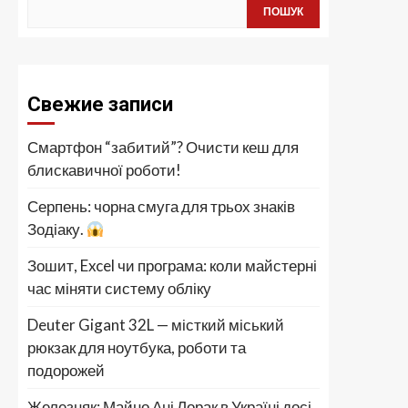
ПОШУК
Свежие записи
Смартфон “забитий”? Очисти кеш для
блискавичної роботи!
Серпень: чорна смуга для трьох знаків
Зодіаку.
Зошит, Excel чи програма: коли майстерні
час міняти систему обліку
Deuter Gigant 32L — місткий міський
рюкзак для ноутбука, роботи та
подорожей
Железняк: Майно Ані Лорак в Україні досі