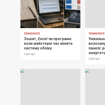
ТЕХНОЛОГІЇ
ТЕХНОЛОГІЇ
Зошит, Excel чи програма:
Унікальн
коли майстерні час міняти
волосину
систему обліку
панелі: 
енергети
2 дні ago
2 дні ago