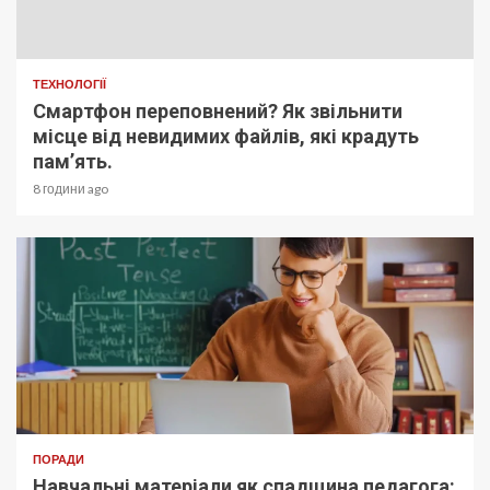
ТЕХНОЛОГІЇ
Смартфон переповнений? Як звільнити
місце від невидимих файлів, які крадуть
пам’ять.
8 години ago
ПОРАДИ
Навчальні матеріали як спадщина педагога: