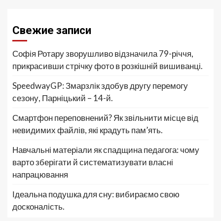
Свежие записи
Софія Ротару зворушливо відзначила 79-річчя,
прикрасивши стрічку фото в розкішній вишиванці.
SpeedwayGP: Змарзлік здобув другу перемогу
сезону, Парніцький – 14-й.
Смартфон переповнений? Як звільнити місце від
невидимих файлів, які крадуть пам’ять.
Навчальні матеріали як спадщина педагога: чому
варто зберігати й систематизувати власні
напрацювання
Ідеальна подушка для сну: вибираємо свою
досконалість.