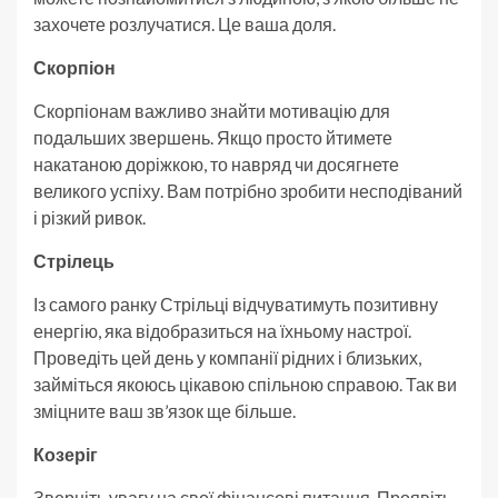
захочете розлучатися. Це ваша доля.
Скорпіон
Скорпіонам важливо знайти мотивацію для
подальших звершень. Якщо просто йтимете
накатаною доріжкою, то навряд чи досягнете
великого успіху. Вам потрібно зробити несподіваний
і різкий ривок.
Стрілець
Із самого ранку Стрільці відчуватимуть позитивну
енергію, яка відобразиться на їхньому настрої.
Проведіть цей день у компанії рідних і близьких,
займіться якоюсь цікавою спільною справою. Так ви
зміцните ваш зв’язок ще більше.
Козеріг
Зверніть увагу на свої фінансові питання. Проявіть