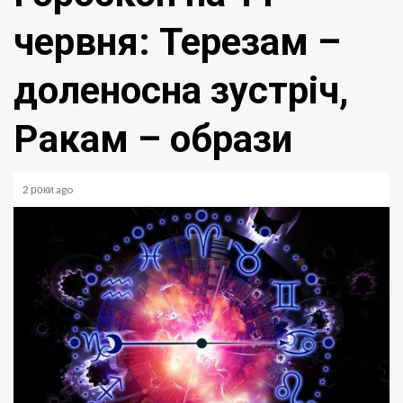
червня: Терезам –
доленосна зустріч,
Ракам – образи
2 роки ago