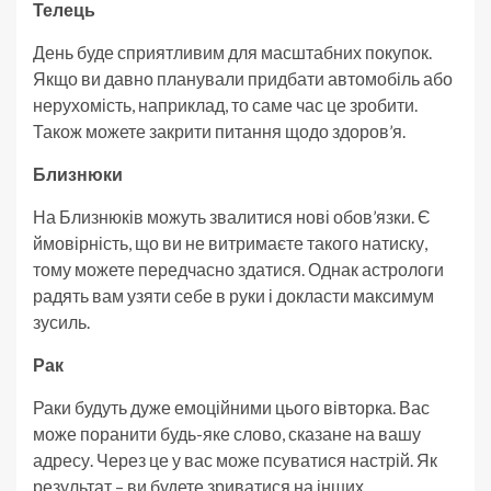
Телець
День буде сприятливим для масштабних покупок.
Якщо ви давно планували придбати автомобіль або
нерухомість, наприклад, то саме час це зробити.
Також можете закрити питання щодо здоров’я.
Близнюки
На Близнюків можуть звалитися нові обов’язки. Є
ймовірність, що ви не витримаєте такого натиску,
тому можете передчасно здатися. Однак астрологи
радять вам узяти себе в руки і докласти максимум
зусиль.
Рак
Раки будуть дуже емоційними цього вівторка. Вас
може поранити будь-яке слово, сказане на вашу
адресу. Через це у вас може псуватися настрій. Як
результат – ви будете зриватися на інших.