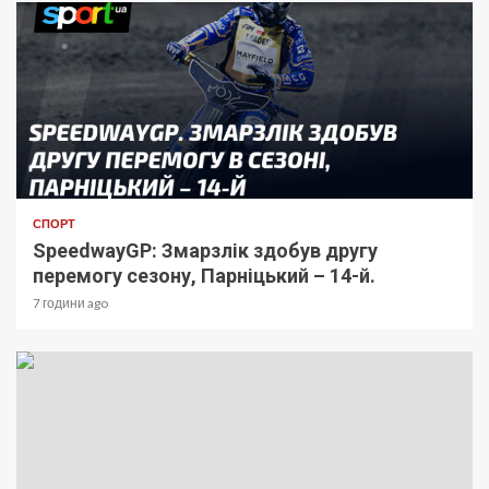
СПОРТ
SpeedwayGP: Змарзлік здобув другу
перемогу сезону, Парніцький – 14-й.
7 години ago