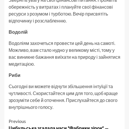
обережність у витратах і плануйте свої фінансові
ресурси з розумом і турботою. Вечір присвятіть
відпочинку і розслабленню.
Водолій
Водоліям захочеться провести цей день на самоті.
Можливо, вам стало нудно у великому місті, тому у
вас виникне бажання виїхати на природу і зайнятися
медитацією.
Риби
Сьогодні ви можете відчути збільшення інтуїції та
чутливості. Скористайтеся цим для того, щоб краще
зрозуміти себе й оточення. Прислухайтеся до свого
внутрішнього голосу.
Post
Previous
Цибульська згадала часи “Фабрики зірок” —