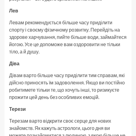
Лев
Левам рекомендується більше часу приділити
спорту і своєму фізичному розвитку. Перейдіть на
здорове харчування, пийте більше води, займайтеся
йогою. Усе це допоможе вам оздоровити не тільки
тіло, а й душу.
Діва
Дівам варто більше часу приділити тим справам, які
дійсно приносять їм задоволення. Якщо ви постійно
робитимете тільки те, що хочуть інші, то ризикуєте
прожити цей день без особливих емоцій.
Терези
Терезам варто відкрити своє серце для нових
знайомств. Як кажуть астрологи, цього дня ви
можете познайомитися з людиною, з якою більше не