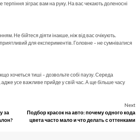
е терпіння зіграє вам на руку. На вас чекають доленосні
ям. Не бійтеся діяти інакше, ніж від вас очікують.
приятливий для експериментів. Головне – не сумніватися
кщо хочеться тиші – дозвольте собі паузу. Середа
 адже усе важливе прийде у свій час. А ще більше часу
Next
у за
Подбор красок на авто: почему одного кода
алон?
цвета часто мало и что делать с оттенками