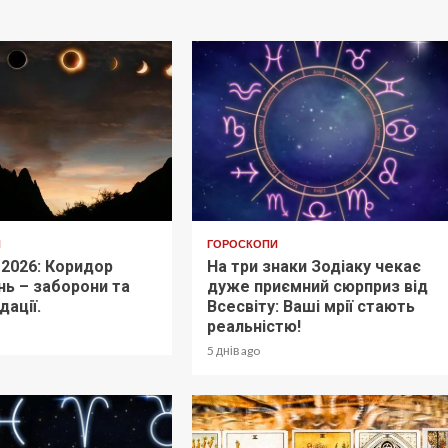
И
ГОРОСКОПИ
 2026: Коридор
На три знаки Зодіаку чекає
ь – заборони та
дуже приємний сюрприз від
ації.
Всесвіту: Ваші мрії стають
реальністю!
5 днів ago