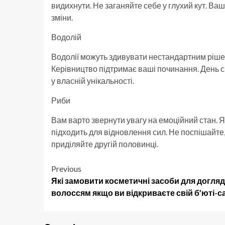
видихнути. Не заганяйте себе у глухий кут. Ваш
зміни.
Водолій
Водолії можуть здивувати нестандартним рішенн
Керівництво підтримає ваші починання. День с
у власній унікальності.
Риби
Вам варто звернути увагу на емоційний стан. Я
підходить для відновлення сил. Не поспішайте,
приділяйте другій половинці.
Post
Previous
Які замовити косметичні засоби для догляд
navigation
волоссям якщо ви відкриваєте свій б’юті-с