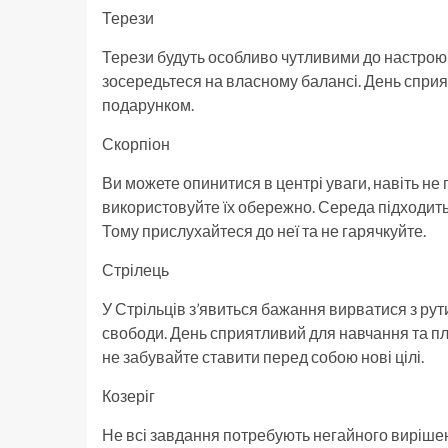
Терези
Терези будуть особливо чутливими до настрою і
зосередьтеся на власному балансі. День сприя
подарунком.
Скорпіон
Ви можете опинитися в центрі уваги, навіть не 
використовуйте їх обережно. Середа підходить д
Тому прислухайтеся до неї та не гарячкуйте.
Стрілець
У Стрільців з’явиться бажання вирватися з рут
свободи. День сприятливий для навчання та п
не забувайте ставити перед собою нові цілі.
Козеріг
Не всі завдання потребують негайного вирішен