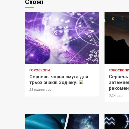
Схожі
ГОРОСКОПИ
ГОРОСКОП
Серпень: чорна смуга для
Серпень
трьох знаків Зодіаку.
затемнен
рекоменд
23 години ago
3 дні ago