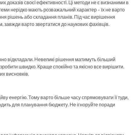
х доказів своєї ефективності. Ці методи не є визнаними в
 теми нерідко мають розважальний характер – їх не варто
ння рішень або складання планів. Під час вирішення
ям, завжди варто звертатися до наукових фахівців.
авно відкладали. Невеликі рішення матимуть більший
 зробити швидко. Краще спокійно та якісно все вирішити.
их висновків.
йву енергію. Тому варто більше часу спрямовувати її туди,
ходить для планування бюджету. Не ігноруйте поради