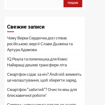
ПОШУК
Свежие записи
Чому Верка Сердючка досі співає
російською: версії Слави Дьоміна та
Артура Адамова
IQ Реала та попелюшка для Комо:
Найкращі дешеві трансфери літа
Смартфон сідає за ніч? Android: вимкніть
це налаштування, щоб зберегти заряд.
Смартфон “забитий”? Очисти кеш для
блискавичної роботи!
Серпень: чорна смуга для трьох знаків