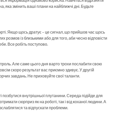
 вся інформація однаково корисна. Навчіться відрізняти
, яка змінить ваші плани на найближчі дні. Будьте
ті. Якщо щось дратує – це сигнал, що прийшов час щось
их розмов із близькими або для того, аби чесно відповісти
ебе. Все робіть поступово.
нтроль. Але саме цього дня варто трохи послабити свою
овсім скоро результат вас приємно здивує. У другій
орчих завдань. Не приховуйте свої таланти.
і позбутися внутрішньої плутанини. Середа підійде для
тримати сюрприз як на роботі, так і від коханої людини. А
озслаблятися та відпускати проблеми.