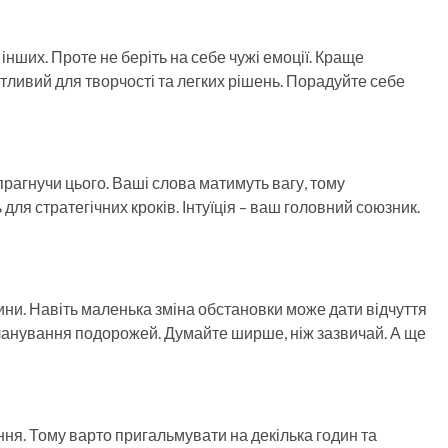
нших. Проте не беріть на себе чужі емоції. Краще
тливий для творчості та легких рішень. Порадуйте себе
прагнучи цього. Ваші слова матимуть вагу, тому
ля стратегічних кроків. Інтуїція – ваш головний союзник.
ини. Навіть маленька зміна обстановки може дати відчуття
ланування подорожей. Думайте ширше, ніж зазвичай. А ще
ня. Тому варто пригальмувати на декілька годин та