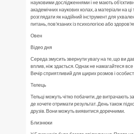
науковими дослідженнями і не мають об’єктивни
академічних наукових колах, а матеріали на ці
розглядати як надійний інструмент для ухвале
питань, пов’язаних із психологією або здоров’
Овен
Відео дня
Середа змусить звернути увагу на те, що ви д
вплив, ніж здається. Однак не намагайтеся все
Вечір сприятливий для щирих розмов і особист
Телець
Тельці можуть чітко побачити, де витрачають за
де хочете отримати результат. День також під
друзів. Вони можуть виявитися доречними.
Близнюки