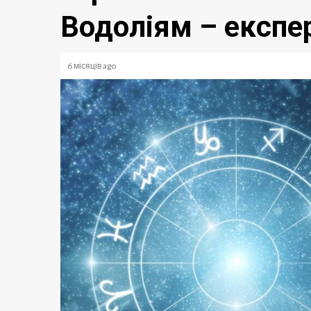
Водоліям – експе
6 місяців ago