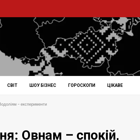
СВІТ
ШОУ БІЗНЕС
ГОРОСКОПИ
ЦІКАВЕ
, Водоліям – експерименти
ня: Овнам – спокій,