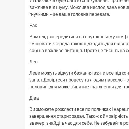
У Близнюків буде багато спілкування. Проте не
важливе від шуму. Можлива несподівана новина
гнучкими – це ваша головна перевага.
Рак
Вам слід зосередитися на внутрішньому комфор
змінювати. Середа також підходить для відверт
собі на важливе питання. Проте не тисніть на с
Лев
Леви можуть відчути бажання взяти все під ко
запал. Довіртеся процесу та людям навколо – з
половині дня може з’явитися натхнення для тв
Діва
Ви зможете розкласти все по поличках і нарешт
завершення старих задач. Також є ймовірність о
ввечері знайдіть час для себе. Не забувайте р