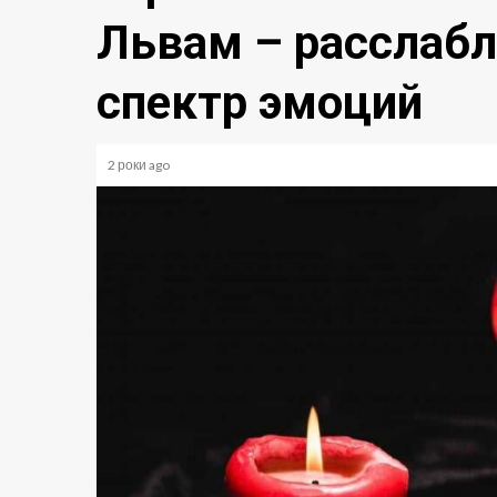
Львам – расслабл
спектр эмоций
2 роки ago