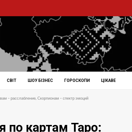
СВІТ
ШОУ БІЗНЕС
ГОРОСКОПИ
ЦІКАВЕ
ьвам – расслабление, Скорпионам – спектр эмоций
я по картам Таро: