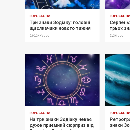
ГОРОСКОПИ
ГОРОСКОП
Три знаки Зодіаку: головні
Серпень:
щасливчики нового тижня
трьох зн
1 годину ago
2 дні ago
ГОРОСКОПИ
ГОРОСКОП
На три знаки Зодіаку чекає
Ретрогра
дуже приємний сюрприз від
знаки Зо