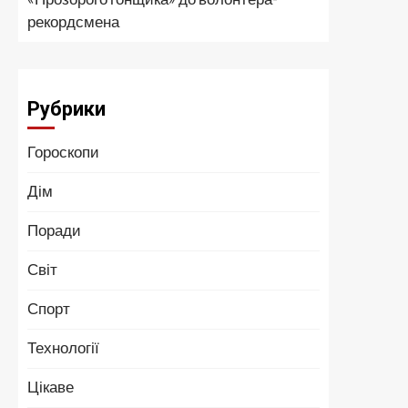
рекордсмена
Рубрики
Гороскопи
Дім
Поради
Світ
Спорт
Технології
Цікаве