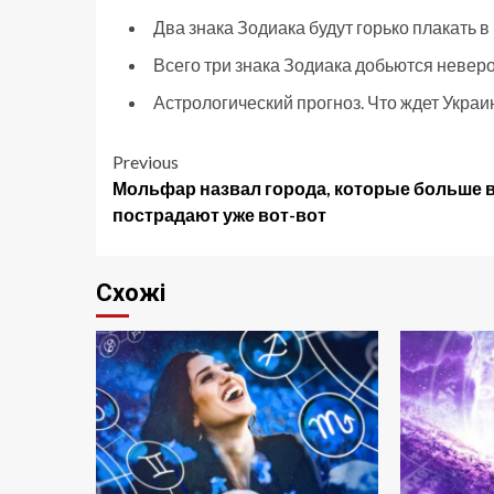
Два знака Зодиака будут горько плакать в
Всего три знака Зодиака добьются невер
Астрологический прогноз. Что ждет Украи
Post
Previous
Мольфар назвал города, которые больше 
navigation
пострадают уже вот-вот
Схожі