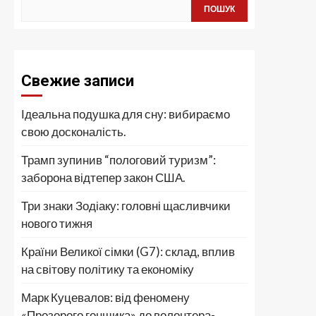
ПОШУК
Свежие записи
Ідеальна подушка для сну: вибираємо
свою досконалість.
Трамп зупинив “пологовий туризм”:
заборона відтепер закон США.
Три знаки Зодіаку: головні щасливчики
нового тижня
Країни Великої сімки (G7): склад, вплив
на світову політику та економіку
Марк Куцевалов: від феномену
«Прозорого гонщика» до волонтера-