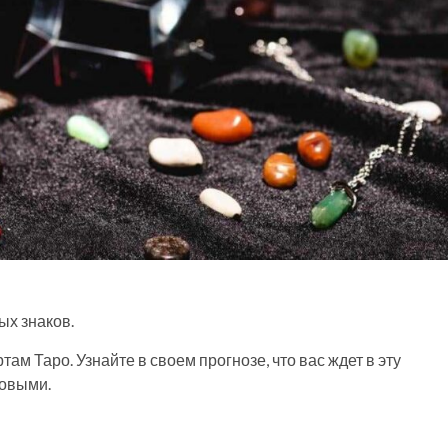
ых знаков.
там Таро. Узнайте в своем прогнозе, что вас ждет в эту
товыми.