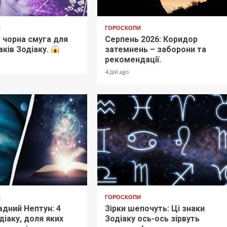
И
ГОРОСКОПИ
 чорна смуга для
Серпень 2026: Коридор
аків Зодіаку.
затемнень – заборони та
рекомендації.
4 дні ago
И
ГОРОСКОПИ
дний Нептун: 4
Зірки шепочуть: Ці знаки
діаку, доля яких
Зодіаку ось-ось зірвуть