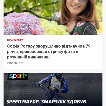
ШОУ БІЗНЕС
Софія Ротару зворушливо відзначила 79-
річчя, прикрасивши стрічку фото в
розкішній вишиванці.
2 години ago