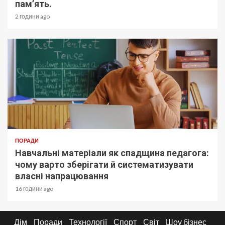
пам’ять.
2 години ago
ПОРАДИ
Навчальні матеріали як спадщина педагога:
чому варто зберігати й систематизувати
власні напрацювання
16 години ago
Дім
Поради
Технології
Спорт
Світ
Шоу бізнес