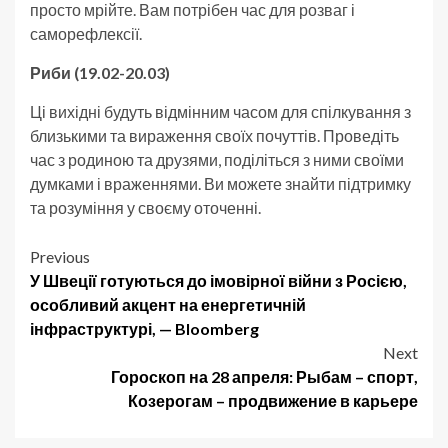
просто мрійте. Вам потрібен час для розваг і
саморефлексії.
Риби (19.02-20.03)
Ці вихідні будуть відмінним часом для спілкування з
близькими та вираження своїх почуттів. Проведіть
час з родиною та друзями, поділіться з ними своїми
думками і враженнями. Ви можете знайти підтримку
та розуміння у своєму оточенні.
Post
Previous
У Швеції готуються до імовірної війни з Росією,
navigation
особливий акцент на енергетичній
інфраструктурі, — Bloomberg
Next
Гороскоп на 28 апреля: Рыбам – спорт,
Козерогам – продвижение в карьере