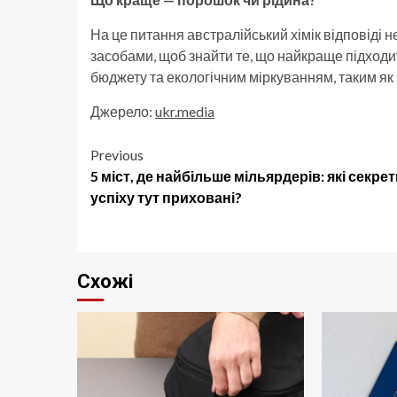
На це питання австралійський хімік відповіді 
засобами, щоб знайти те, що найкраще підходи
бюджету та екологічним міркуванням, таким як
Джерело:
ukr.media
Post
Previous
5 міст, де найбільше мільярдерів: які секре
navigation
успіху тут приховані?
Схожі