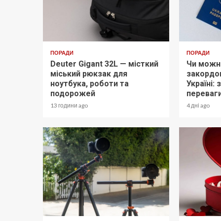
ПОРАДИ
ПОРАДИ
Deuter Gigant 32L — місткий
Чи можн
міський рюкзак для
закордон
ноутбука, роботи та
Україні:
подорожей
переваг
13 години ago
4 дні ago