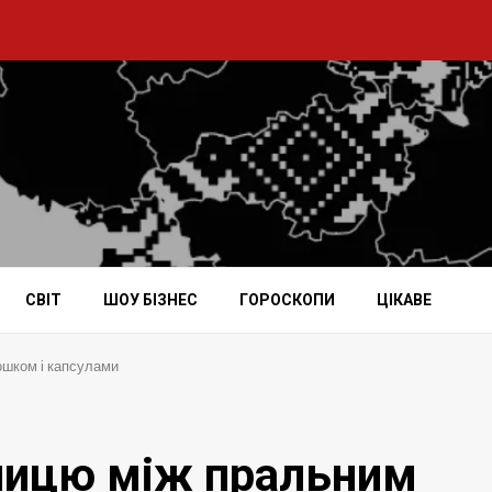
СВІТ
ШОУ БІЗНЕС
ГОРОСКОПИ
ЦІКАВЕ
ошком і капсулами
зницю між пральним