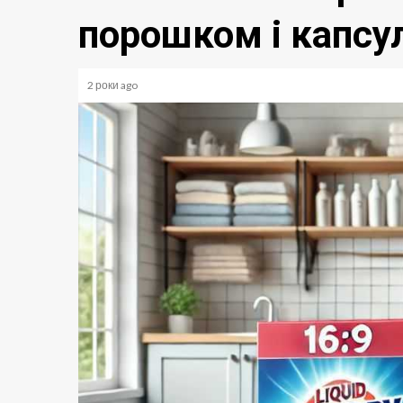
порошком і капсу
2 роки ago