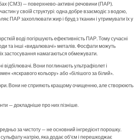
обах (СМЗ) — поверхнево-активні речовини (ПАР).
частин у своїй структурі: одна добре взаємодіє з водою,
ляє ПАР захоплювати жир і бруд з тканин і утримувати їх у
жорсткій воді погіршують ефективність ПАР. Тому сучасні
оди та інші «видалювачі» металів. Фосфати можуть
 їх застосування намагаються обмежувати.
ні відбілювачі. Вони поглинають ультрафіолет і
мен «яскравого кольору» або «білішого за білий».
ори. Вони не сприяють кращому очищенню, але створюють
нти — докладніше про них пізніше.
?
ередньо за чистоту — не основний інгредієнт порошку.
 сульфату натрію, яка додає об'єм і перешкоджає