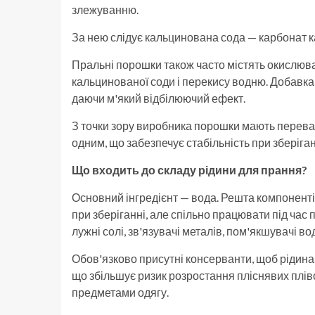
злежуванню.
За нею слідує кальцинована сода — карбонат к
Пральні порошки також часто містять окислювач
кальцинованої соди і перекису водню. Добавка,
даючи м'який відбілюючий ефект.
З точки зору виробника порошки мають переваг
одним, що забезпечує стабільність при зберіган
Що входить до складу рідини для прання?
Основний інгредієнт — вода. Решта компонентів
при зберіганні, але спільно працювати під час 
лужні солі, зв'язувачі металів, пом'якшувачі в
Обов'язково присутні консерванти, щоб рідина 
що збільшує ризик розростання пліснявих плів
предметами одягу.