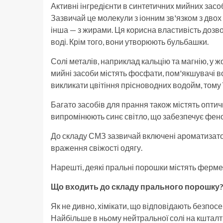
Активні інгредієнти в синтетичних мийних зас
Зазвичай це молекули з іонним зв'язком з двох 
інша — з жирами. Ця корисна властивість дозво
воді. Крім того, вони утворюють бульбашки.
Солі металів, наприклад кальцію та магнію, у 
мийні засоби містять фосфати, пом'якшувачі в
викликати цвітіння прісноводних водойм, тому
Багато засобів для прання також містять оптич
випромінюють синє світло, що забезпечує фено
До складу СМЗ зазвичай включені ароматизат
враження свіжості одягу.
Нарешті, деякі пральні порошки містять ферме
Що входить до складу прального порошку
Як не дивно, хімікати, що відповідають безпос
Найбільше в ньому нейтральної солі на кшталт