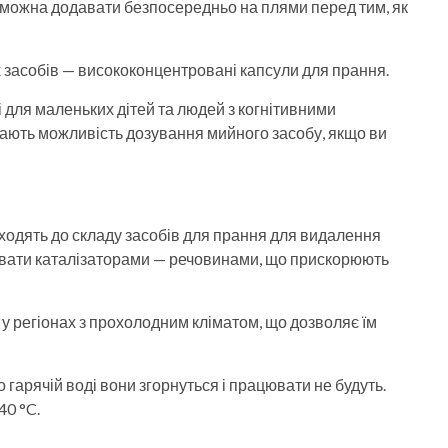
 можна додавати безпосередньо на плями перед тим, як
 засобів — висококонцентровані капсули для прання.
і для маленьких дітей та людей з когнітивними
чають можливість дозування мийного засобу, якщо ви
входять до складу засобів для прання для видалення
назвати каталізаторами — речовинами, що прискорюють
 у регіонах з прохолодним кліматом, що дозволяє їм
гарячій воді вони згорнуться і працювати не будуть.
0 °C.