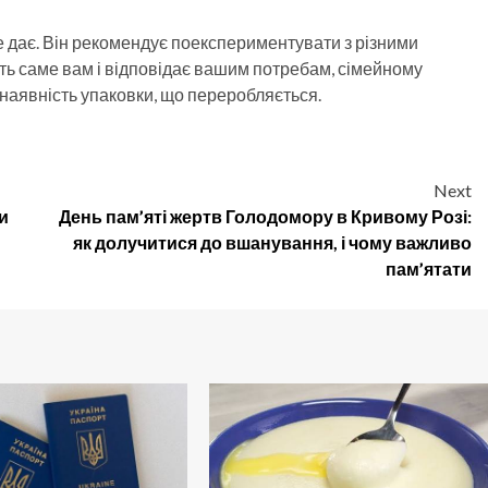
не дає. Він рекомендує поекспериментувати з різними
ть саме вам і відповідає вашим потребам, сімейному
 наявність упаковки, що переробляється.
Next
ти
День пам’яті жертв Голодомору в Кривому Розі:
як долучитися до вшанування, і чому важливо
пам’ятати