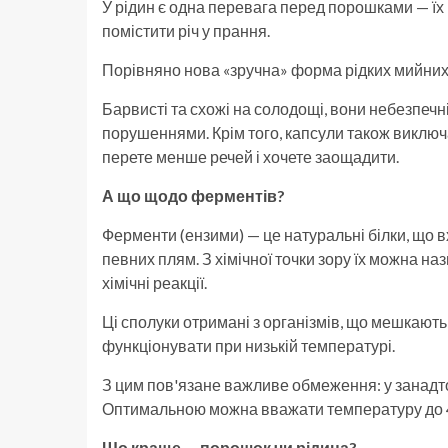
У рідин є одна перевага перед порошками — їх
помістити річ у прання.
Порівняно нова «зручна» форма рідких мийних
Барвисті та схожі на солодощі, вони небезпечн
порушеннями. Крім того, капсули також виклю
перете менше речей і хочете заощадити.
А що щодо ферментів?
Ферменти (ензими) — це натуральні білки, що 
певних плям. З хімічної точки зору їх можна 
хімічні реакції.
Ці сполуки отримані з організмів, що мешкають
функціонувати при низькій температурі.
З цим пов'язане важливе обмеження: у занадто 
Оптимальною можна вважати температуру до 4
Що краще — порошок чи рідина?