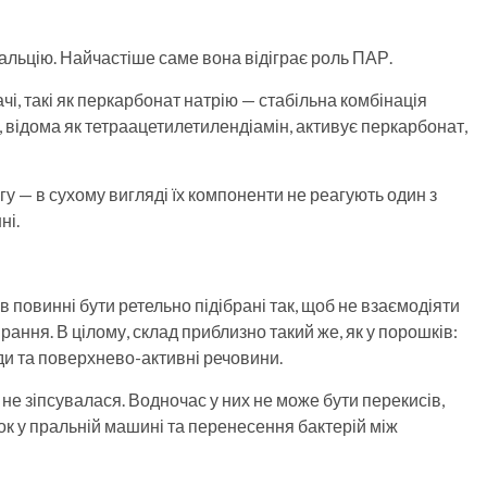
альцію. Найчастіше саме вона відіграє роль ПАР.
і, такі як перкарбонат натрію — стабільна комбінація
 відома як тетраацетилетилендіамін, активує перкарбонат,
у — в сухому вигляді їх компоненти не реагують один з
ні.
 повинні бути ретельно підібрані так, щоб не взаємодіяти
прання. В цілому, склад приблизно такий же, як у порошків:
оди та поверхнево-активні речовини.
не зіпсувалася. Водночас у них не може бути перекисів,
ок у пральній машині та перенесення бактерій між