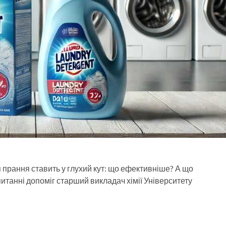
 прання ставить у глухий кут: що ефективніше? А що
итанні допоміг старший викладач хімії Університету