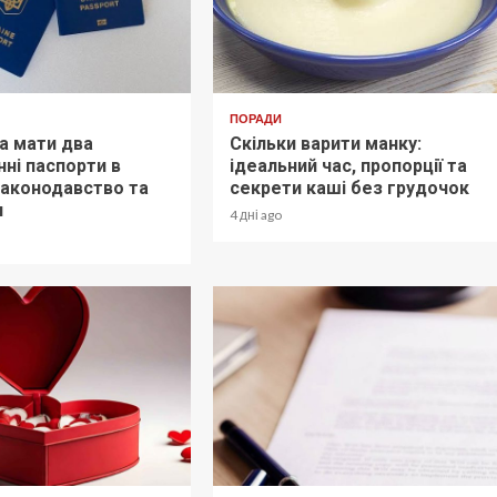
ПОРАДИ
а мати два
Скільки варити манку:
ні паспорти в
ідеальний час, пропорції та
 законодавство та
секрети каші без грудочок
и
4 дні ago