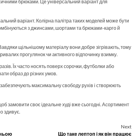
сичними брюками. Це універсальний варіант для
альний варіант. Колірна палітра таких моделей може бути
 комбінуються з джинсами, шортами та брюками-карго й
 Завдяки щільнішому матеріалу вони добре зігрівають, тому
ривалих прогулянок чи активного відпочинку взимку.
азів. Їх часто носять поверх сорочки, футболки або
ати образ до різних умов.
 забезпечують максимальну свободу рухів і створюють
щоб замовити своє ідеальне худі вже сьогодні. Асортимент
о здивує.
Next
тньою
Що таке лептоп і як він працює