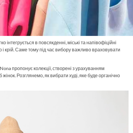
ко інтегрується в повсякденні, міські та напівофіційні
р і крій. Саме тому під час вибору важливо враховувати
Nona пропонує колекції, створені з урахуванням
жінок. Розглянемо, як вибрати худі, яке буде органічно