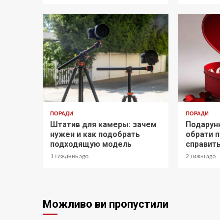
ПОРАДИ
ПОРАДИ
Штатив для камеры: зачем
Подарунк
нужен и как подобрать
обрати п
подходящую модель
справит
1 тиждень ago
2 тижні ago
Можливо ви пропустили