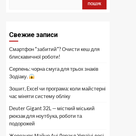
ПОШУК
Свежие записи
Смартфон “забитий”? Очисти кеш для
блискавичної роботи!
Серпень: чорна смуга для трьох знаків
Зодіаку.
Зошит, Excel чи програма: коли майстерні
час міняти систему обліку
Deuter Gigant 32L — місткий міський
рюкзак для ноутбука, роботи та
подорожей
Железняк: Майно Ані Лорак в Україні досі