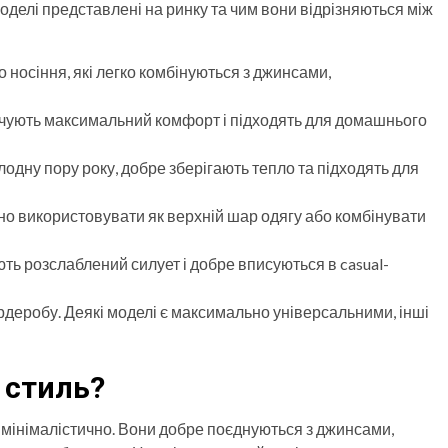
моделі представлені на ринку та чим вони відрізняються між
 носіння, які легко комбінуються з джинсами,
печують максимальний комфорт і підходять для домашнього
лодну пору року, добре зберігають тепло та підходять для
чно використовувати як верхній шар одягу або комбінувати
ють розслаблений силует і добре вписуються в casual-
гардеробу. Деякі моделі є максимально універсальними, інші
й стиль?
 мінімалістично. Вони добре поєднуються з джинсами,