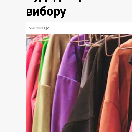
вибору
6 місяців ago