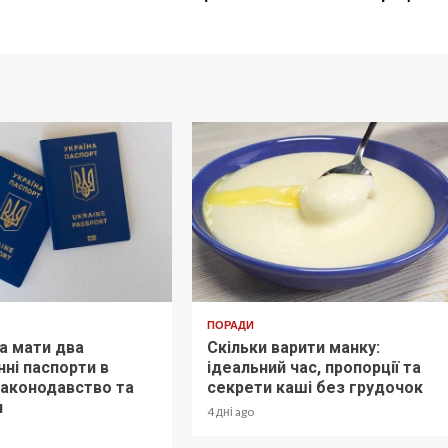
ПОРАДИ
а мати два
Скільки варити манку:
ні паспорти в
ідеальний час, пропорції та
 законодавство та
секрети каші без грудочок
и
4 дні ago