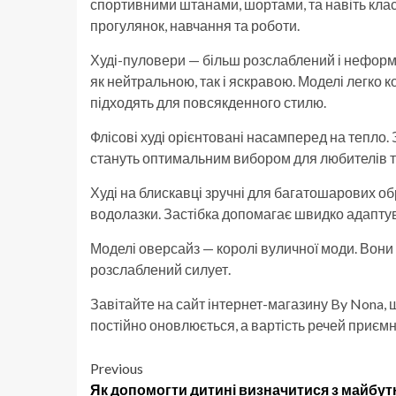
спортивними штанами, шортами, та навіть кла
прогулянок, навчання та роботи.
Худі-пуловери — більш розслаблений і неформ
як нейтральною, так і яскравою. Моделі легко
підходять для повсякденного стилю.
Флісові худі орієнтовані насамперед на тепло.
стануть оптимальним вибором для любителів т
Худі на блискавці зручні для багатошарових обр
водолазки. Застібка допомагає швидко адаптув
Моделі оверсайз — королі вуличної моди. Вони
розслаблений силует.
Завітайте на сайт інтернет-магазину By Nona, 
постійно оновлюється, а вартість речей приємн
Post
Previous
Як допомогти дитині визначитися з майбу