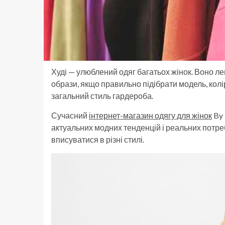
Худі — улюблений одяг багатьох жінок. Воно лег
образи, якщо правильно підібрати модель, колі
загальний стиль гардероба.
Сучасний
інтернет-магазин одягу для жінок
By 
актуальних модних тенденцій і реальних потреб 
вписуватися в різні стилі.