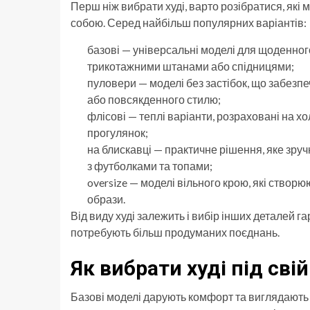
Перш ніж вибрати худі, варто розібратися, які 
собою. Серед найбільш популярних варіантів:
базові — універсальні моделі для щоденного
трикотажними штанами або спідницями;
пуловери — моделі без застібок, що забез
або повсякденного стилю;
флісові — теплі варіанти, розраховані на хо
прогулянок;
на блискавці — практичне рішення, яке зру
з футболками та топами;
oversize — моделі вільного крою, які створю
образи.
Від виду худі залежить і вибір інших деталей 
потребують більш продуманих поєднань.
Як вибрати худі під сві
Базові моделі дарують комфорт та виглядають