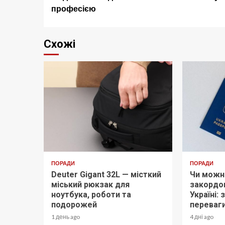
navigation
професією
Схожі
ПОРАДИ
ПОРАДИ
Deuter Gigant 32L — місткий
Чи можн
міський рюкзак для
закордон
ноутбука, роботи та
Україні:
подорожей
переваг
1 день ago
4 дні ago