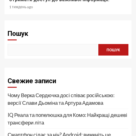
1 тиждень ago
Пошук
ПОШУК
Свежие записи
Чому Верка Сердючка досі співає російською:
версії Слави Дьоміна та Артура Адамова
IQ Реала та попелюшка для Комо: Найкращі дешеві
трансфери літа
Смартфон сідає за ніч? Android: вимкніть це