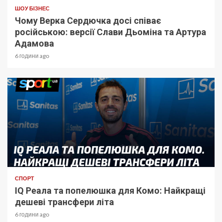
ШОУ БІЗНЕС
Чому Верка Сердючка досі співає
російською: версії Слави Дьоміна та Артура
Адамова
6 години ago
СПОРТ
IQ Реала та попелюшка для Комо: Найкращі
дешеві трансфери літа
6 години ago