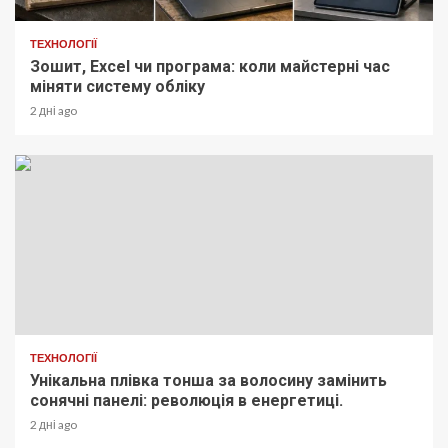
ТЕХНОЛОГІЇ
Зошит, Excel чи програма: коли майстерні час
міняти систему обліку
2 дні ago
ТЕХНОЛОГІЇ
Унікальна плівка тонша за волосину замінить
сонячні панелі: революція в енергетиці.
2 дні ago