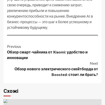
свою очередь, приводит к снижению затрат,
увеличению прибыли и повышению
конкурентоспособности на рынке. Внедрение AI в
бизнес-процессы — это шаг к более успешному и
устойчивому будущему.
Post
Previous
Обзор смарт-чайника от Xiaomi: удобство и
navigation
инновации
Next
Обзор нового электрического скейтборда от
Boosted: стоит ли брать?
Схожі