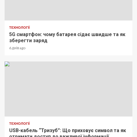
ТЕХНОЛОГІЇ
5G смартфон: чому батарея сідає швидше та як
зберегти заряд
6 днів ago
ТЕХНОЛОГІЇ
USB-кабель “Тризуб”: Що приховує символ та як
отримати доступ до важливої інформації.