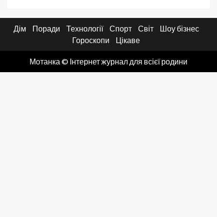
Дім
Поради
Технології
Спорт
Світ
Шоу бізнес
Гороскопи
Цікаве
Мотанка © Інтернет журнал для всієї родини