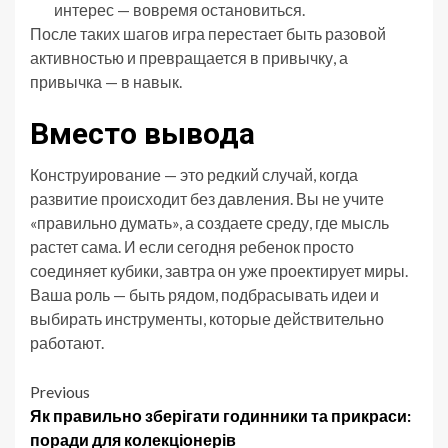
интерес — вовремя остановиться.
После таких шагов игра перестает быть разовой
активностью и превращается в привычку, а
привычка — в навык.
Вместо вывода
Конструирование — это редкий случай, когда
развитие происходит без давления. Вы не учите
«правильно думать», а создаете среду, где мысль
растет сама. И если сегодня ребенок просто
соединяет кубики, завтра он уже проектирует миры.
Ваша роль — быть рядом, подбрасывать идеи и
выбирать инструменты, которые действительно
работают.
Post
Previous
Як правильно зберігати годинники та прикраси:
navigation
поради для колекціонерів