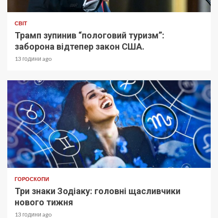
СВІТ
Трамп зупинив “пологовий туризм”:
заборона відтепер закон США.
13 години ago
ГОРОСКОПИ
Три знаки Зодіаку: головні щасливчики
нового тижня
13 години ago