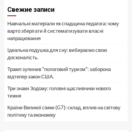
Свежие записи
Навчальні матеріали як спадщина педагога: чому
варто зберігати й систематизувати власні
напрацювання
Ідеальна подушка для сну: вибираємо свою
досконалість.
Трамп зупинив “пологовий туризм”: заборона
відтепер закон США.
Три знаки Зодіаку: головні щасливчики нового
тижня
Країни Великої сімки (G7): склад, вплив на світову
політику та економіку