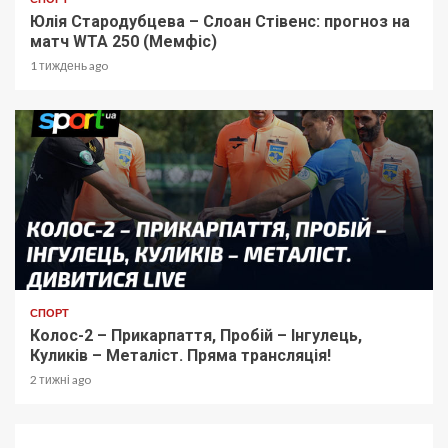
Юлія Стародубцева – Слоан Стівенс: прогноз на
матч WTA 250 (Мемфіс)
1 тиждень ago
СПОРТ
Колос-2 – Прикарпаття, Пробій – Інгулець,
Куликів – Металіст. Пряма трансляція!
2 тижні ago