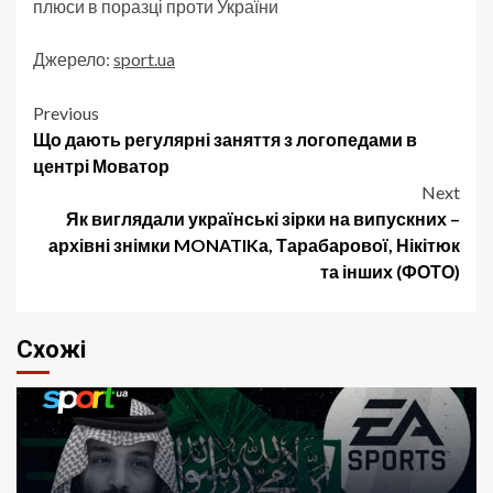
плюси в поразці проти України
Джерело:
sport.ua
Post
Previous
Що дають регулярні заняття з логопедами в
navigation
центрі Моватор
Next
Як виглядали українські зірки на випускних –
архівні знімки MONATIKа, Тарабарової, Нікітюк
та інших (ФОТО)
Схожі