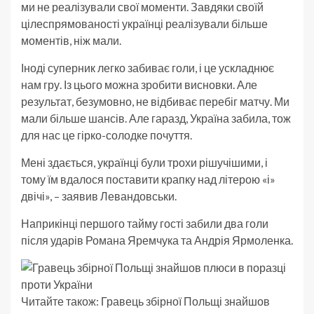
ми не реалізували свої моменти. Завдяки своїй
цілеспрямованості українці реалізували більше
моментів, ніж мали.
Іноді суперник легко забиває голи, і це ускладнює
нам гру. Із цього можна зробити висновки. Але
результат, безумовно, не відбиває перебіг матчу. Ми
мали більше шансів. Але гаразд, Україна забила, тож
для нас це гірко-солодке почуття.
Мені здається, українці були трохи рішучішими, і
тому їм вдалося поставити крапку над літерою «і»
двічі», – заявив Левандовськи.
Наприкінці першого тайму гості забили два голи
після ударів Романа Яремчука та Андрія Ярмоленка.
Читайте також: Гравець збірної Польщі знайшов