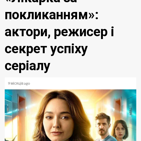
покликанням»:
актори, режисер і
секрет успіху
серіалу
9 місяців ago