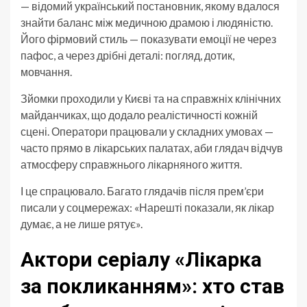
— відомий український постановник, якому вдалося
знайти баланс між медичною драмою і людяністю.
Його фірмовий стиль — показувати емоції не через
пафос, а через дрібні деталі: погляд, дотик,
мовчання.
Зйомки проходили у Києві та на справжніх клінічних
майданчиках, що додало реалістичності кожній
сцені. Оператори працювали у складних умовах —
часто прямо в лікарських палатах, аби глядач відчув
атмосферу справжнього лікарняного життя.
І це спрацювало. Багато глядачів після прем’єри
писали у соцмережах: «Нарешті показали, як лікар
думає, а не лише рятує».
Актори серіалу «Лікарка
за покликанням»: хто став