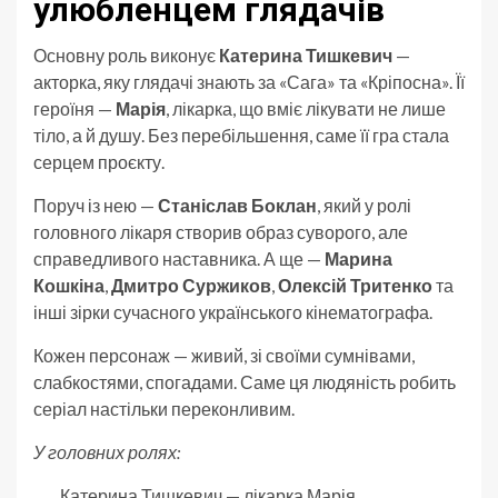
улюбленцем глядачів
Основну роль виконує
Катерина Тишкевич
—
акторка, яку глядачі знають за «Сага» та «Кріпосна». Її
героїня —
Марія
, лікарка, що вміє лікувати не лише
тіло, а й душу. Без перебільшення, саме її гра стала
серцем проєкту.
Поруч із нею —
Станіслав Боклан
, який у ролі
головного лікаря створив образ суворого, але
справедливого наставника. А ще —
Марина
Кошкіна
,
Дмитро Суржиков
,
Олексій Тритенко
та
інші зірки сучасного українського кінематографа.
Кожен персонаж — живий, зі своїми сумнівами,
слабкостями, спогадами. Саме ця людяність робить
серіал настільки переконливим.
У головних ролях:
Катерина Тишкевич — лікарка Марія