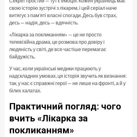
Секрет простий — тут є емоція. Кожен українець має
свою історію зустрічі з лікарем, і цей серіал наче
витягує з пам’яті власні спогади. Десь був страх,
десь — надія, десь — вдячність.
«Лікарка за покликанням» — це не просто
телевізійна драма, це розмова про довіру і
людяність у світі, де все частіше перемагає
байдужість.
У час, коли українські медики працюють у
надскладних умовах, ця історія звучить як визнання:
так, у нас є справжні герої — не лише на фронті, а й у
білих халатах.
Практичний погляд: чого
вчить «Лікарка за
покликанням»