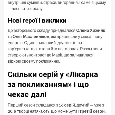
внутрішні сумніви, страхи, вигоряння. І саме в цьому
— чесність серіалу.
Нові герої і виклики
До акторського складу приєдналися
Олена Хижняк
та
Олег Масленніков
, які привнесли у сюжет нову
енергію. Один — молодий ідеаліст, інша —
кар’єристка, що готова йти по головах. Разом вони
створюють контраст до Марії, що залишилася
вірною своєму покликанню.
Скільки серій у «Лікарка
за покликанням» і що
чекає далі
Перший сезон складався з
16 серій
, другий — уже з
20
, а творці натякають, що може бути і
третій сезон
.