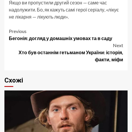
Якщо ви пропустили другий сезон — саме час
надолужити. Бо, як кажуть самі герої серіалу, «лікує
не лікарня — лікують люди».
Post
Previous
Бегонія: догляд у домашніх умовах та в саду
navigation
Next
Хто був останнім гетьманом України: історія,
факти, міфи
Схожі