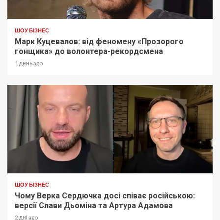
ШОУ БІЗНЕС
Марк Куцевалов: від феномену «Прозорого
гонщика» до волонтера-рекордсмена
1 день ago
ШОУ БІЗНЕС
Чому Верка Сердючка досі співає російською:
версії Слави Дьоміна та Артура Адамова
2 дні ago