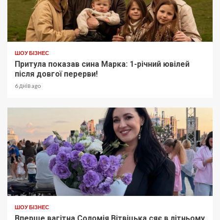
ШОУ БІЗНЕС
Притула показав сина Марка: 1-річний ювілей
після довгої перерви!
6 днів ago
ШОУ БІЗНЕС
Вперше вагітна Соломія Вітвіцька сяє в літньому