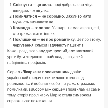
Співчуття — це сила.
Іноді добре слово лікує
швидше, ніж пігулка.
Помилятися — не соромно.
Важливо мати
мужність визнавати це.
Команда — головне.
У лікарні немає «зірок», є ті,
хто тримає життя інших.
Покликання — не про романтику.
Це про втому,
чергування, сльози і вдячність пацієнтів.
Кожен розділ серіалу дає простий, але важливий
урок: бути людиною — найскладніша, але й
найцінніша професія.
Серіал
«Лікарка за покликанням»
довів:
український глядач хоче не лише втекти від
реальності, а й побачити себе — з усіма страхами,
помилками, вибором між серцем і правилами. І саме
тому історія про лікарку Марію стала символом
справжнього покликання.