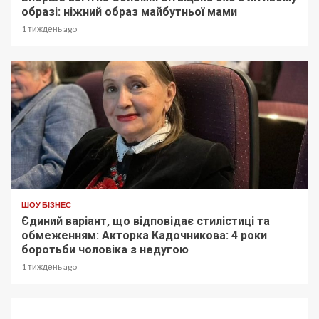
образі: ніжний образ майбутньої мами
1 тиждень ago
ШОУ БІЗНЕС
Єдиний варіант, що відповідає стилістиці та
обмеженням: Акторка Кадочникова: 4 роки
боротьби чоловіка з недугою
1 тиждень ago