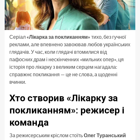
Серіал
«Лікарка за покликанням»
тихо, без гучної
реклами, але впевнено завоював любов українських
глядачів. У час, коли глядачі втомилися від
пафосних драм і нескінченних «мильних опер», ця
історія про лікарку з великим серцем нагадала:
справжнє покликання — це не слова, а щоденні
вчинки.
Хто створив «Лікарку за
покликанням»: режисер і
команда
За режисерським кріслом стоїть
Олег Туранський