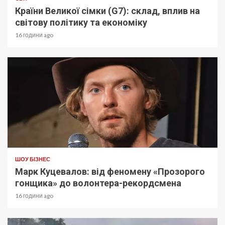
Країни Великої сімки (G7): склад, вплив на
світову політику та економіку
16 години ago
ШОУ БІЗНЕС
Марк Куцевалов: від феномену «Прозорого
гонщика» до волонтера-рекордсмена
16 години ago