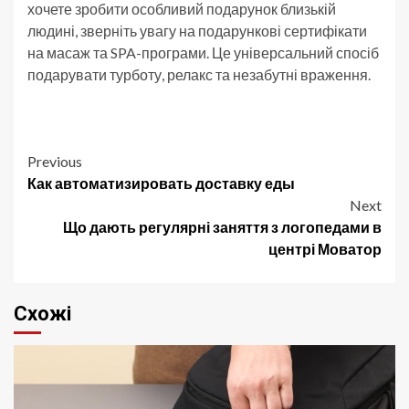
хочете зробити особливий подарунок близькій
людині, зверніть увагу на подарункові сертифікати
на масаж та SPA-програми. Це універсальний спосіб
подарувати турботу, релакс та незабутні враження.
Post
Previous
Как автоматизировать доставку еды
navigation
Next
Що дають регулярні заняття з логопедами в
центрі Моватор
Схожі