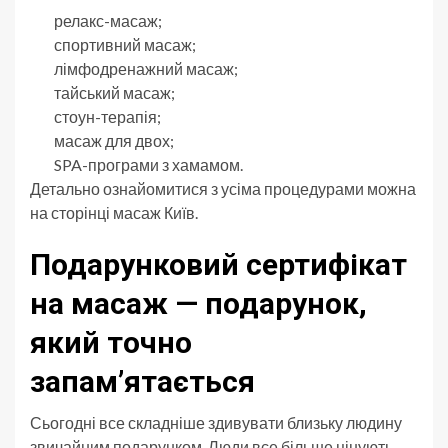
релакс-масаж;
спортивний масаж;
лімфодренажний масаж;
тайський масаж;
стоун-терапія;
масаж для двох;
SPA-програми з хамамом.
Детально ознайомитися з усіма процедурами можна
на сторінці масаж Київ.
Подарунковий сертифікат
на масаж — подарунок,
який точно
запам’ятається
Сьогодні все складніше здивувати близьку людину
звичайним подарунком. Люди все більше цінують