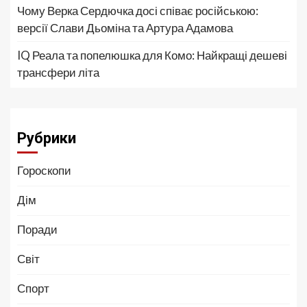
Чому Верка Сердючка досі співає російською:
версії Слави Дьоміна та Артура Адамова
IQ Реала та попелюшка для Комо: Найкращі дешеві
трансфери літа
Рубрики
Гороскопи
Дім
Поради
Світ
Спорт