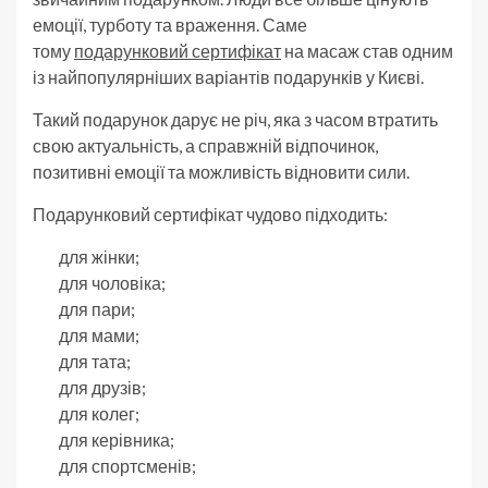
емоції, турботу та враження. Саме
тому
подарунковий сертифікат
на масаж став одним
із найпопулярніших варіантів подарунків у Києві.
Такий подарунок дарує не річ, яка з часом втратить
свою актуальність, а справжній відпочинок,
позитивні емоції та можливість відновити сили.
Подарунковий сертифікат чудово підходить:
для жінки;
для чоловіка;
для пари;
для мами;
для тата;
для друзів;
для колег;
для керівника;
для спортсменів;