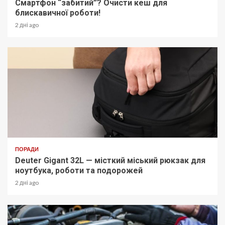
Смартфон “забитий”? Очисти кеш для
блискавичної роботи!
2 дні ago
ПОРАДИ
Deuter Gigant 32L — місткий міський рюкзак для
ноутбука, роботи та подорожей
2 дні ago