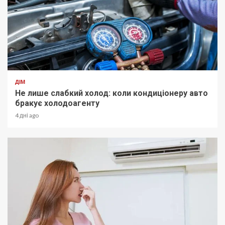
ДІМ
Не лише слабкий холод: коли кондиціонеру авто
бракує холодоагенту
4 дні ago