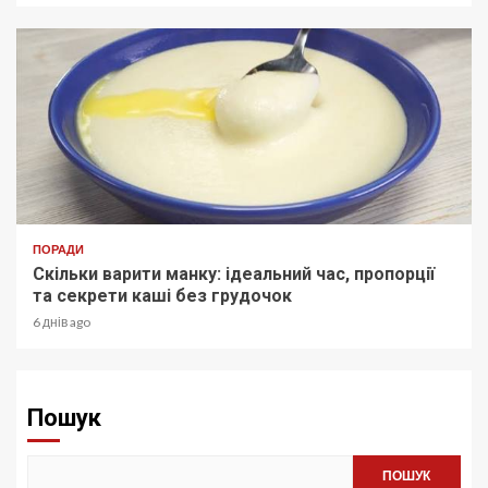
ПОРАДИ
Скільки варити манку: ідеальний час, пропорції
та секрети каші без грудочок
6 днів ago
Пошук
ПОШУК