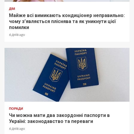
ДІМ
Майже всі вимикають кондиціонер неправильно:
чому з’являється пліснява та як уникнути цієї
помилки
6 днів ago
ПОРАДИ
Чи можна мати два закордонні паспорти в
Україні: законодавство та переваги
6 днів ago