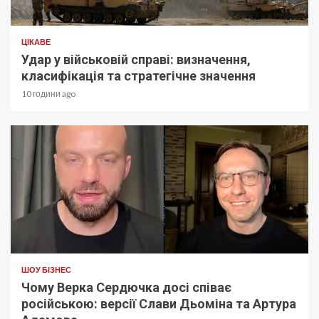
ЦІКАВЕ
Удар у військовій справі: визначення,
класифікація та стратегічне значення
10 години ago
ШОУ БІЗНЕС
Чому Верка Сердючка досі співає
російською: версії Слави Дьоміна та Артура