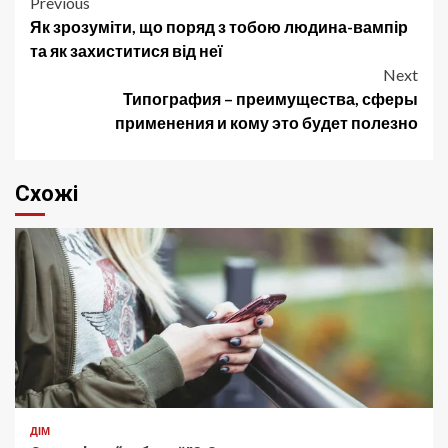
Post
Previous
Як зрозуміти, що поряд з тобою людина-вампір
navigation
та як захиститися від неї
Next
Типография – преимущества, сферы
применения и кому это будет полезно
Схожі
ДІМ