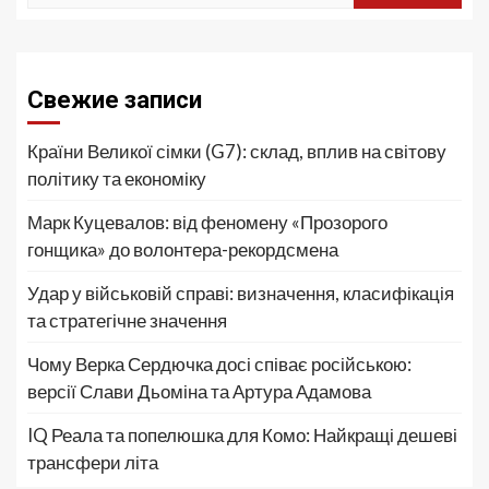
Свежие записи
Країни Великої сімки (G7): склад, вплив на світову
політику та економіку
Марк Куцевалов: від феномену «Прозорого
гонщика» до волонтера-рекордсмена
Удар у військовій справі: визначення, класифікація
та стратегічне значення
Чому Верка Сердючка досі співає російською:
версії Слави Дьоміна та Артура Адамова
IQ Реала та попелюшка для Комо: Найкращі дешеві
трансфери літа