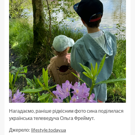
Нагадаємо, раніше рідкісним фото сина поділилася
українська телеведуча Ольга Фреймут.
Джерело:
lifestyle.today.ua