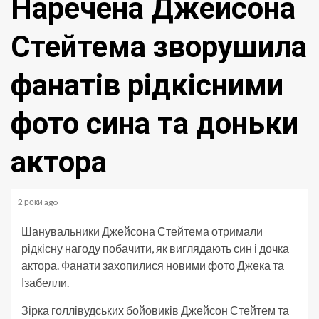
Наречена Джейсона
Стейтема зворушила
фанатів рідкісними
фото сина та доньки
актора
2 роки ago
Шанувальники Джейсона Стейтема отримали
рідкісну нагоду побачити, як виглядають син і дочка
актора. Фанати захопилися новими фото Джека та
Ізабелли.
Зірка голлівудських бойовиків Джейсон Стейтем та