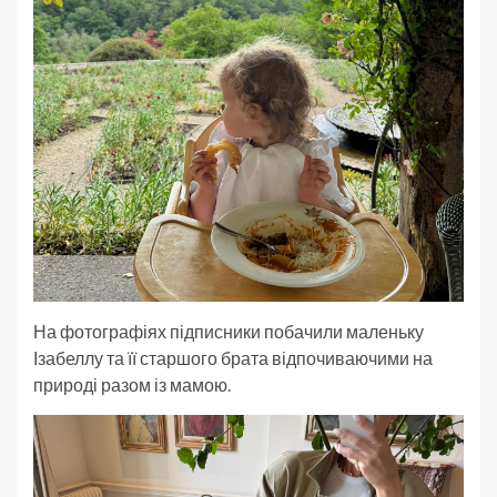
На фотографіях підписники побачили маленьку
Ізабеллу та її старшого брата відпочиваючими на
природі разом із мамою.