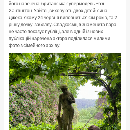
його наречена, британська супермодель Розі
Хантінгтон-Уайтлі, виховують двох дітей: сина
Джека, якому 24 червня виповниться сім років, та 2-
річну дочку Ізабеллу. Спадкоємців знаменита пара
не часто показує публіці, але в одній із нових
публікацій наречена актора поділилася милими
фото з сімейного архіву.