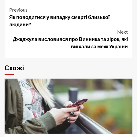
Post
Previous
Як поводитися у випадку смерті близької
navigation
людини?
Next
Джеджула висловився про Винника та зірок, які
виїхали за межі України
Схожі