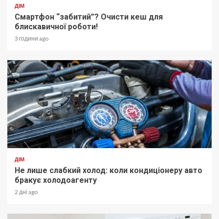
ДІМ
Смартфон “забитий”? Очисти кеш для
блискавичної роботи!
3 години ago
ДІМ
Не лише слабкий холод: коли кондиціонеру авто
бракує холодоагенту
2 дні ago