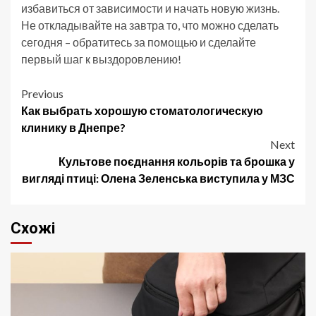
избавиться от зависимости и начать новую жизнь.
Не откладывайте на завтра то, что можно сделать
сегодня – обратитесь за помощью и сделайте
первый шаг к выздоровлению!
Post
Previous
Как выбрать хорошую стоматологическую
navigation
клинику в Днепре?
Next
Культове поєднання кольорів та брошка у
вигляді птиці: Олена Зеленська виступила у МЗС
Схожі