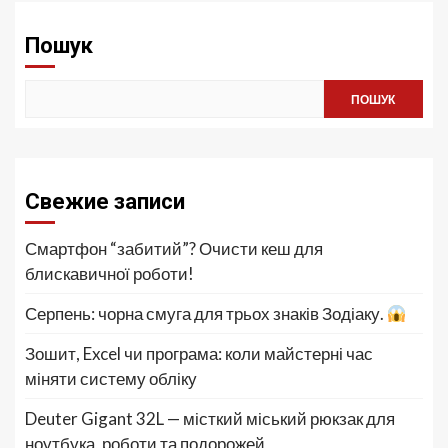
Пошук
ПОШУК
Свежие записи
Смартфон “забитий”? Очисти кеш для
блискавичної роботи!
Серпень: чорна смуга для трьох знаків Зодіаку.
Зошит, Excel чи програма: коли майстерні час
міняти систему обліку
Deuter Gigant 32L — місткий міський рюкзак для
ноутбука, роботи та подорожей