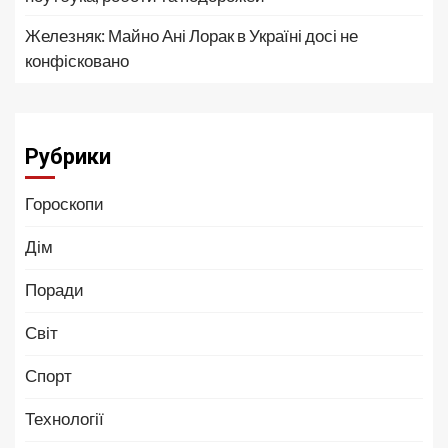
Железняк: Майно Ані Лорак в Україні досі не
конфісковано
Рубрики
Гороскопи
Дім
Поради
Світ
Спорт
Технології