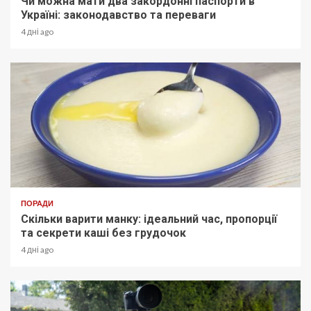
Чи можна мати два закордонні паспорти в
Україні: законодавство та переваги
4 дні ago
ПОРАДИ
Скільки варити манку: ідеальний час, пропорції
та секрети каші без грудочок
4 дні ago