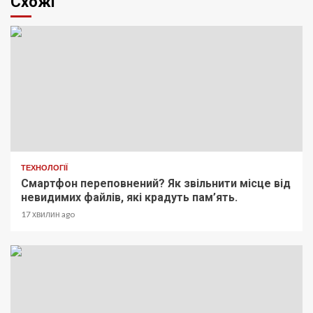
Схожі
ТЕХНОЛОГІЇ
Смартфон переповнений? Як звільнити місце від
невидимих файлів, які крадуть пам’ять.
17 хвилин ago