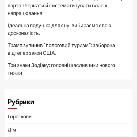
варто зберігати й систематизувати власні
напрацювання
Ідеальна подушка для сну: вибираємо свою
досконалість.
Трамп зупинив “пологовий туризм”: заборона
відтепер закон США.
Три знаки Зодіаку: головні щасливчики нового
тижня
Рубрики
Гороскопи
Дім