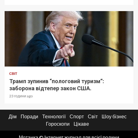
СВІТ
Трамп зупинив “пологовий туризм”:
заборона відтепер закон США.
23 години ago
Дім
Поради
Технології
Спорт
Світ
Шоу бізнес
Гороскопи
Цікаве
Мотанка © Інтернет журнал для всієї родини