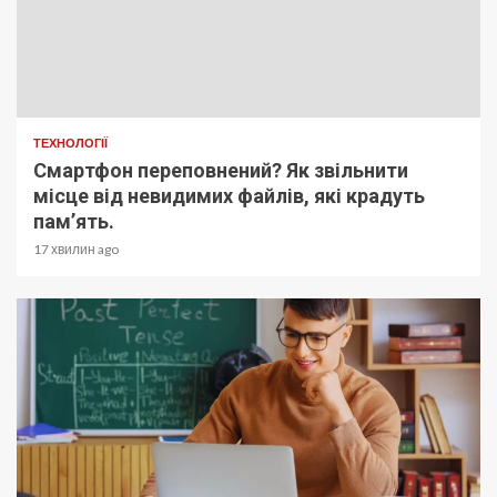
ТЕХНОЛОГІЇ
Смартфон переповнений? Як звільнити
місце від невидимих файлів, які крадуть
пам’ять.
17 хвилин ago