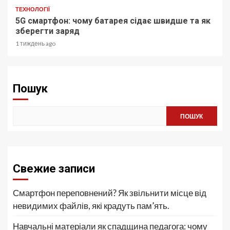
ТЕХНОЛОГІЇ
5G смартфон: чому батарея сідає швидше та як
зберегти заряд
1 тиждень ago
Пошук
ПОШУК
Свежие записи
Смартфон переповнений? Як звільнити місце від
невидимих файлів, які крадуть пам’ять.
Навчальні матеріали як спадщина педагога: чому