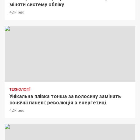
міняти систему обліку
4 дні ago
ТЕХНОЛОГІЇ
Унікальна плівка тонша за волосину замінить
сонячні панелі: революція в енергетиці.
4 дні ago