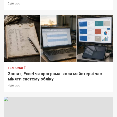
2 дні ago
ТЕХНОЛОГІЇ
Зошит, Excel чи програма: коли майстерні час
міняти систему обліку
4 дні ago