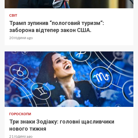
СВІТ
Трамп зупинив “пологовий туризм”:
заборона відтепер закон США.
20 години ago
ГОРОСКОПИ
Три знаки Зодіаку: головні щасливчики
нового тижня
21 годину ago