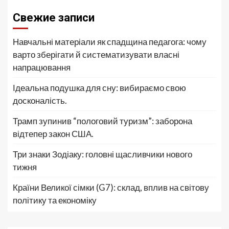
Свежие записи
Навчальні матеріали як спадщина педагога: чому
варто зберігати й систематизувати власні
напрацювання
Ідеальна подушка для сну: вибираємо свою
досконалість.
Трамп зупинив “пологовий туризм”: заборона
відтепер закон США.
Три знаки Зодіаку: головні щасливчики нового
тижня
Країни Великої сімки (G7): склад, вплив на світову
політику та економіку