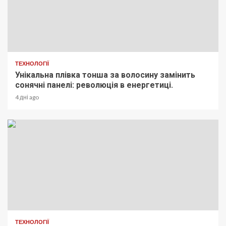
ТЕХНОЛОГІЇ
Унікальна плівка тонша за волосину замінить
сонячні панелі: революція в енергетиці.
4 дні ago
ТЕХНОЛОГІЇ