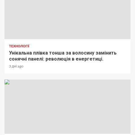
ТЕХНОЛОГІЇ
Унікальна плівка тонша за волосину замінить
сонячні панелі: революція в енергетиці.
3 дні ago