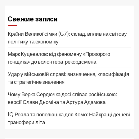
Свежие записи
Країни Великої сімки (G7): склад, вплив на світову
політику та економіку
Марк Куцевалов: від феномену «Прозорого
гонщика» до волонтера-рекордсмена
Удар у військовій справі: визначення, класифікація
та стратегічне значення
Чому Верка Сердючка досі співає російською:
версії Слави Дьоміна та Артура Адамова
IQ Реала та попелюшка для Комо: Найкращі дешеві
трансфери літа