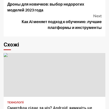
Дроны для новичков: выбор недорогих
navigation
моделей 2023 года
Next
Как AI меняет подход к обучению: лучшие
платформы и инструменты
Схожі
ТЕХНОЛОГІЇ
Смартфон сідає за ніч? Android: вимкніть це