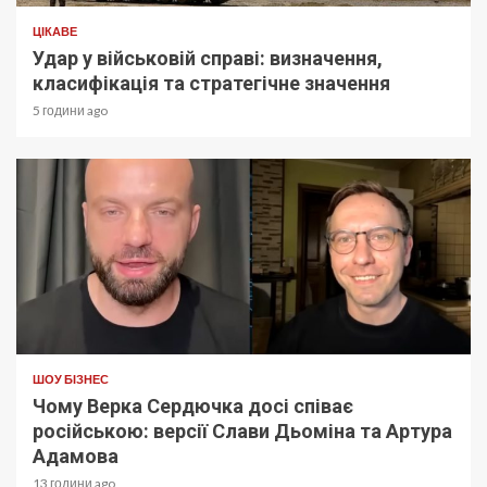
ЦІКАВЕ
Удар у військовій справі: визначення,
класифікація та стратегічне значення
5 години ago
ШОУ БІЗНЕС
Чому Верка Сердючка досі співає
російською: версії Слави Дьоміна та Артура
Адамова
13 години ago