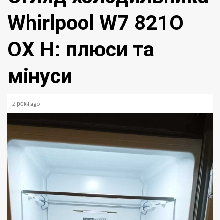
Whirlpool W7 821O
OX H: плюси та
мінуси
2 роки ago