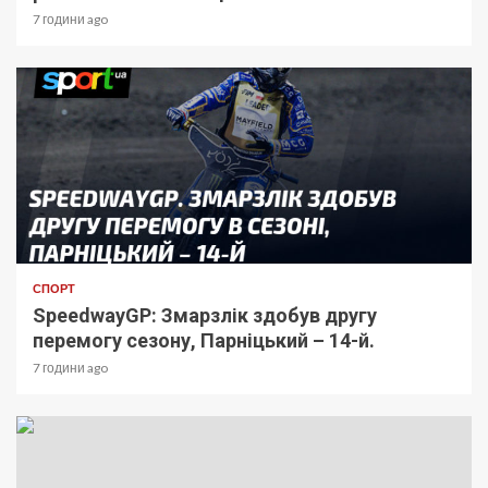
7 години ago
СПОРТ
SpeedwayGP: Змарзлік здобув другу
перемогу сезону, Парніцький – 14-й.
7 години ago