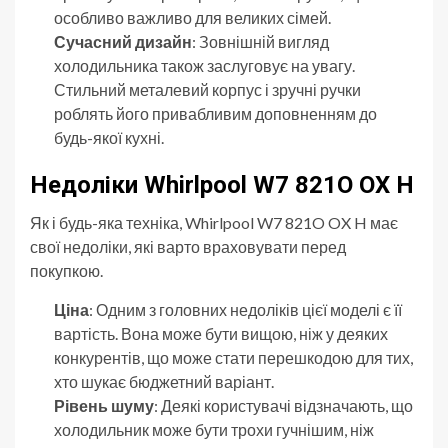
особливо важливо для великих сімей.
Сучасний дизайн
: Зовнішній вигляд
холодильника також заслуговує на увагу.
Стильний металевий корпус і зручні ручки
роблять його привабливим доповненням до
будь-якої кухні.
Недоліки Whirlpool W7 821O OX H
Як і будь-яка техніка, Whirlpool W7 821O OX H має
свої недоліки, які варто враховувати перед
покупкою.
Ціна
: Одним з головних недоліків цієї моделі є її
вартість. Вона може бути вищою, ніж у деяких
конкурентів, що може стати перешкодою для тих,
хто шукає бюджетний варіант.
Рівень шуму
: Деякі користувачі відзначають, що
холодильник може бути трохи гучнішим, ніж