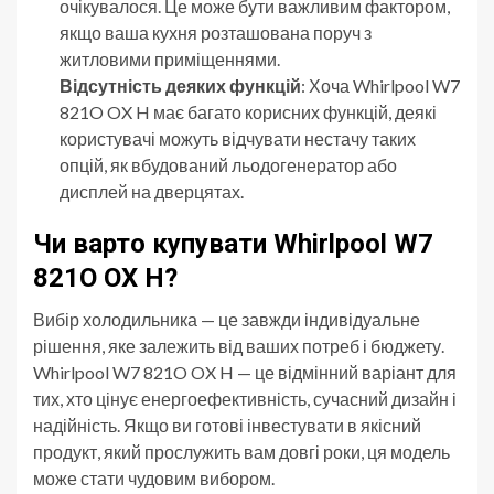
очікувалося. Це може бути важливим фактором,
якщо ваша кухня розташована поруч з
житловими приміщеннями.
Відсутність деяких функцій
: Хоча Whirlpool W7
821O OX H має багато корисних функцій, деякі
користувачі можуть відчувати нестачу таких
опцій, як вбудований льодогенератор або
дисплей на дверцятах.
Чи варто купувати Whirlpool W7
821O OX H?
Вибір холодильника — це завжди індивідуальне
рішення, яке залежить від ваших потреб і бюджету.
Whirlpool W7 821O OX H — це відмінний варіант для
тих, хто цінує енергоефективність, сучасний дизайн і
надійність. Якщо ви готові інвестувати в якісний
продукт, який прослужить вам довгі роки, ця модель
може стати чудовим вибором.