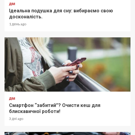
ДІМ
Ідеальна подушка для сну: вибираємо свою
досконалість.
1 день ago
ДІМ
Смартфон “забитий”? Очисти кеш для
блискавичної роботи!
3 дні ago