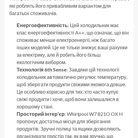
які роблять його привабливим варіантом для
багатьох споживачів.
Енергоефективність
: Цей холодильник має
клас енергоефективності A++, що означає, що він
споживає менше електроенергії, ніж багато
інших моделей. Це не тільки знижує ваші рахунки
за електрику, але й робить його більш
екологічним вибором.
Технологія 6th Sense
: Завдяки цій технології
холодильник автоматично регулює температуру,
щоб зберігати продукти свіжими якомога довше.
Це особливо корисно для тих, хто часто купує
свіжі продукти і хоче, щоб вони залишалися в
хорошому стані.
Просторий інтер’єр
: Whirlpool W7 821O OX H
пропонує достатньо місця для зберігання
продуктів. Зручні полиці та ящики дозволяють
організувати простір так, як вам зручно, що