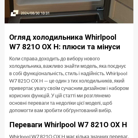
Огляд холодильника Whirlpool
W7 821O OX H: плюси та мінуси
Коли справа доходить до вибору нового
холодильника, важливо знайти модель, яка поєднує
в собі функціональність, стиль і надійність. Whirlpool
W7 821O OX H — це один з тих холодильників, який
привертає увагу своїм сучасним дизайном і набором
корисних функцій. У цій статті ми розглянемо
основні переваги та недоліки цієї моделі, щоб
допомогти вам зробити обґрунтований вибір.
Переваги Whirlpool W7 821O OX H
Whirlpool W7 821O OX H має кілька значних переваг,