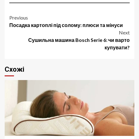
Post
Previous
Посадка картоплі під солому: плюси та мінуси
navigation
Next
Сушильна машина Bosch Serie 6: чи варто
купувати?
Схожі