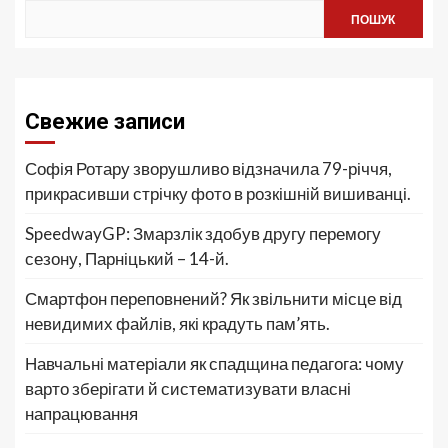
ПОШУК
Свежие записи
Софія Ротару зворушливо відзначила 79-річчя,
прикрасивши стрічку фото в розкішній вишиванці.
SpeedwayGP: Змарзлік здобув другу перемогу
сезону, Парніцький – 14-й.
Смартфон переповнений? Як звільнити місце від
невидимих файлів, які крадуть пам’ять.
Навчальні матеріали як спадщина педагога: чому
варто зберігати й систематизувати власні
напрацювання