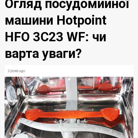
Огляд посудомийної
машини Hotpoint
HFO 3C23 WF: чи
варта уваги?
2 роки ago