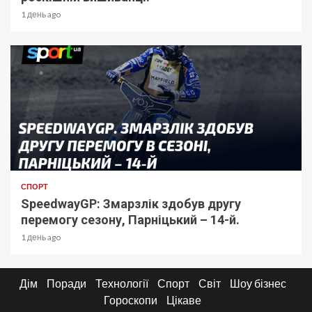
1 день ago
СПОРТ
SpeedwayGP: Змарзлік здобув другу
перемогу сезону, Парніцький – 14-й.
1 день ago
Дім
Поради
Технології
Спорт
Світ
Шоу бізнес
Гороскопи
Цікаве