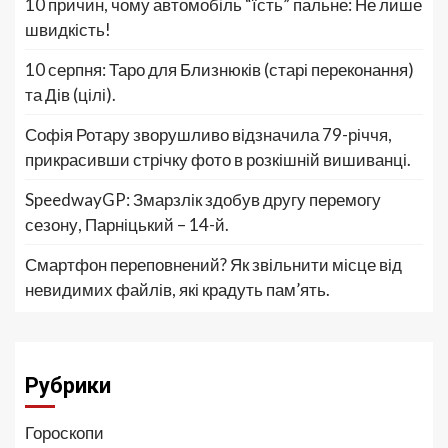
10 причин, чому автомобіль “їсть” пальне: Не лише
швидкість!
10 серпня: Таро для Близнюків (старі переконання)
та Дів (цілі).
Софія Ротару зворушливо відзначила 79-річчя,
прикрасивши стрічку фото в розкішній вишиванці.
SpeedwayGP: Змарзлік здобув другу перемогу
сезону, Парніцький – 14-й.
Смартфон переповнений? Як звільнити місце від
невидимих файлів, які крадуть пам’ять.
Рубрики
Гороскопи