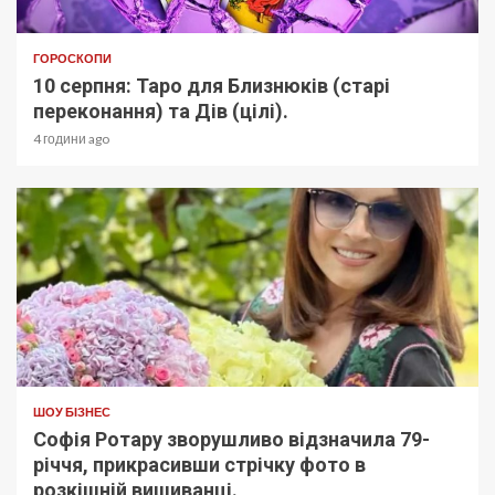
ГОРОСКОПИ
10 серпня: Таро для Близнюків (старі
переконання) та Дів (цілі).
4 години ago
ШОУ БІЗНЕС
Софія Ротару зворушливо відзначила 79-
річчя, прикрасивши стрічку фото в
розкішній вишиванці.