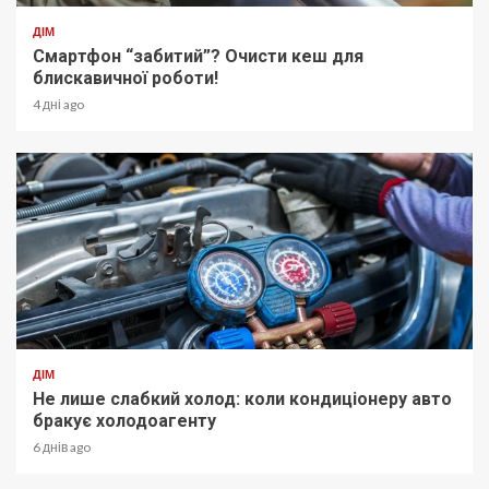
ДІМ
Смартфон “забитий”? Очисти кеш для
блискавичної роботи!
4 дні ago
ДІМ
Не лише слабкий холод: коли кондиціонеру авто
бракує холодоагенту
6 днів ago