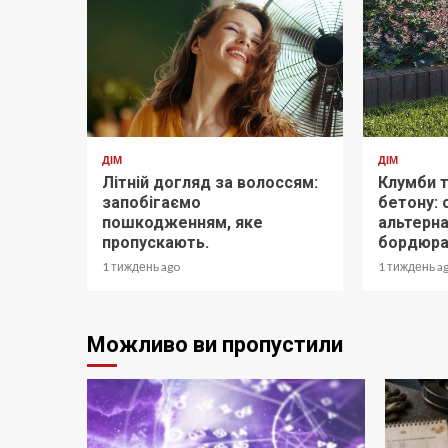
ДІМ
ДІМ
Літній догляд за волоссям:
Клумби 
запобігаємо
бетону: 
пошкодженням, яке
альтерн
пропускають.
бордюра
1 тиждень ago
1 тиждень a
Можливо ви пропустили