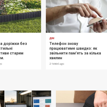
ДІМ
та доріжки без
Телефон знову
стильні
працюватиме швидко: як
ативи старим
звільнити пам’ять за кілька
м.
хвилин
go
2 тижні ago