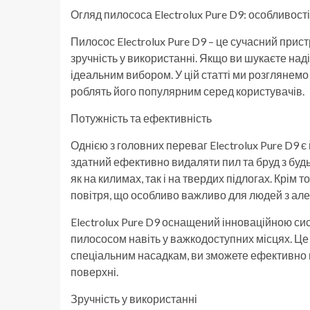
Огляд пилососа Electrolux Pure D9: особливості
Пилосос Electrolux Pure D9 – це сучасний пристр
зручність у використанні. Якщо ви шукаєте на
ідеальним вибором. У цій статті ми розглянемо о
роблять його популярним серед користувачів.
Потужність та ефективність
Однією з головних переваг Electrolux Pure D9 
здатний ефективно видаляти пил та бруд з буд
як на килимах, так і на твердих підлогах. Крім 
повітря, що особливо важливо для людей з але
Electrolux Pure D9 оснащений інноваційною с
пилососом навіть у важкодоступних місцях. Ц
спеціальним насадкам, ви зможете ефективно пр
поверхні.
Зручність у використанні