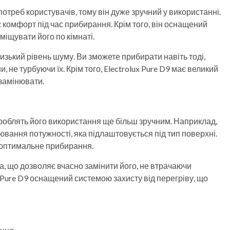
потреб користувачів, тому він дуже зручний у використанні.
 комфорт під час прибирання. Крім того, він оснащений
іщувати його по кімнаті.
изький рівень шуму. Ви зможете прибирати навіть тоді,
 не турбуючи їх. Крім того, Electrolux Pure D9 має великий
 замінювати.
кі роблять його використання ще більш зручним. Наприклад,
ання потужності, яка підлаштовується під тип поверхні.
 оптимальне прибирання.
, що дозволяє вчасно замінити його, не втрачаючи
x Pure D9 оснащений системою захисту від перегріву, що