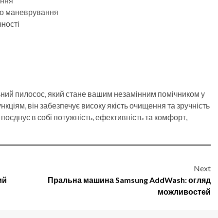
ання
го маневрування
чності
льний пилосос, який стане вашим незамінним помічником у
кціям, він забезпечує високу якість очищення та зручність
 поєднує в собі потужність, ефективність та комфорт,
Next
ий
Пральна машина Samsung AddWash: огляд
можливостей