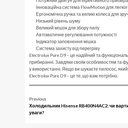
Потужний двигун для ефективного прибир
Інноваційна система FlowMotion для легко
Ергономічна ручка та великі колеса для зру
Низький рівень шуму
Великий мішок для збору пилу
Автоматичне регулювання потужності
Індикатор заповнення мішка
Система захисту від перегріву
Electrolux Pure D9 – це надійний та функціона
прибиранні. Завдяки своїм особливостям та фун
у використанні. Якщо ви шукаєте пилосос, який
Electrolux Pure D9 – це те, що вам потрібно.
Post
Previous
Холодильник Hisense RB400N4AC2: чи варт
navigation
уваги?