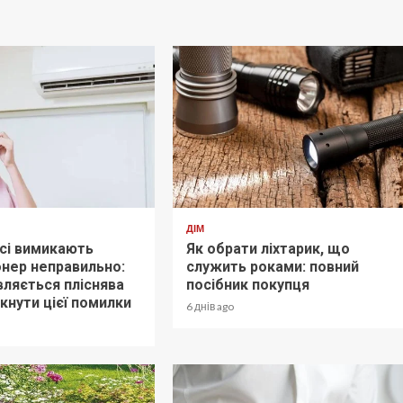
ДІМ
сі вимикають
Як обрати ліхтарик, що
нер неправильно:
служить роками: повний
вляється пліснява
посібник покупця
икнути цієї помилки
6 днів ago