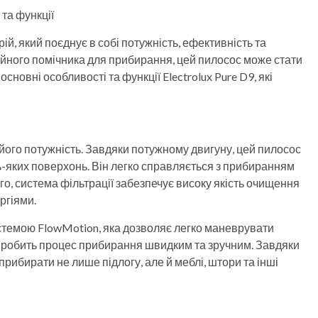
 та функції
ій, який поєднує в собі потужність, ефективність та
дійного помічника для прибирання, цей пилосос може стати
сновні особливості та функції Electrolux Pure D9, які
є його потужність. Завдяки потужному двигуну, цей пилосос
ь-яких поверхонь. Він легко справляється з прибиранням
того, система фільтрації забезпечує високу якість очищення
ргіями.
истемою FlowMotion, яка дозволяє легко маневрувати
е робить процес прибирання швидким та зручним. Завдяки
ибирати не лише підлогу, але й меблі, штори та інші