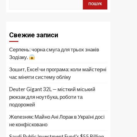
ПОШУК
Свежие записи
Серпень: чорна смуга для трьох знаків
Зодіаку.
Зошит, Excel чи програма: коли майстерні
час міняти систему обліку
Deuter Gigant 32L — місткий міський
рюкзак для ноутбука, роботи та
подорожей
Железняк: Майно Ані Лорак в Україні досі
не конфісковано
Saudi Public Investment Fund’s $55 Billion