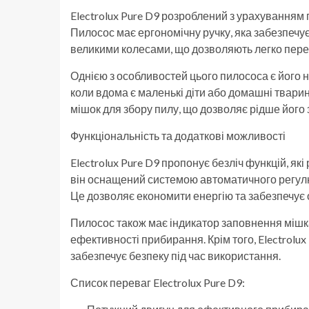
Electrolux Pure D9 розроблений з урахуванням 
Пилосос має ергономічну ручку, яка забезпечує
великими колесами, що дозволяють легко перем
Однією з особливостей цього пилососа є його н
коли вдома є маленькі діти або домашні тварини,
мішок для збору пилу, що дозволяє рідше його
Функціональність та додаткові можливості
Electrolux Pure D9 пропонує безліч функцій, я
він оснащений системою автоматичного регулюв
Це дозволяє економити енергію та забезпечує
Пилосос також має індикатор заповнення мішка
ефективності прибирання. Крім того, Electrolu
забезпечує безпеку під час використання.
Список переваг Electrolux Pure D9: