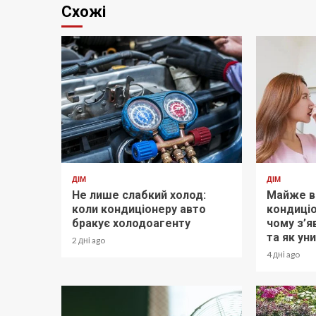
Схожі
ДІМ
ДІМ
Не лише слабкий холод:
Майже в
коли кондиціонеру авто
кондиціо
бракує холодоагенту
чому з’я
та як ун
2 дні ago
4 дні ago