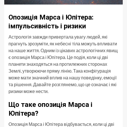
Опозиція Марса і Юпітера:
імпульсивність і ризики
Астрологія завжди привертала увагу людей, які
прагнуть зрозуміти, як небесні тіла можуть впливати
на наше життя. Одним із цікавих астрологічних явищ
є опозиція Марса і Юпітера. Це подія, коли ці дві
планети знаходяться на протилежних сторонах
Землі, утворюючи пряму лінію. Така конфігурація
може мати значний вплив на нашу поведінку, емоції
та рішення. Давайте розглянемо, що це означає і які
ризики може нести.
Що таке опозиція Марса і
Юпітера?
Опозиція Марса і Юпітера відбувається, коли ці дві