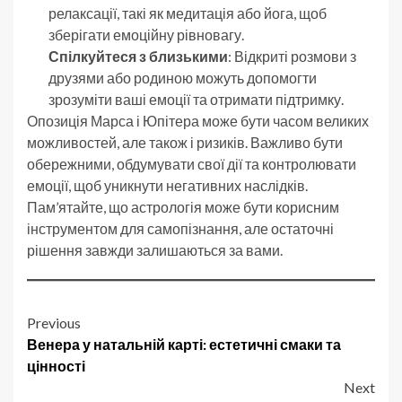
релаксації, такі як медитація або йога, щоб
зберігати емоційну рівновагу.
Спілкуйтеся з близькими
: Відкриті розмови з
друзями або родиною можуть допомогти
зрозуміти ваші емоції та отримати підтримку.
Опозиція Марса і Юпітера може бути часом великих
можливостей, але також і ризиків. Важливо бути
обережними, обдумувати свої дії та контролювати
емоції, щоб уникнути негативних наслідків.
Пам’ятайте, що астрологія може бути корисним
інструментом для самопізнання, але остаточні
рішення завжди залишаються за вами.
Post
Previous
Венера у натальній карті: естетичні смаки та
navigation
цінності
Next