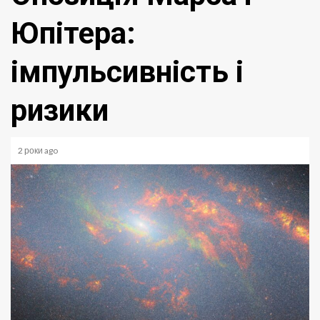
Юпітера:
імпульсивність і
ризики
2 роки ago