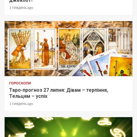
джекпот!
1 тиждень ago
ГОРОСКОПИ
Таро-прогноз 27 липня: Дівам – терпіння,
Тельцям – успіх
1 тиждень ago