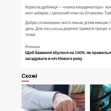
Корисна дрібниця — «папка координатора»: конта
кого забирає, і запасний план на 20 хвилин. Так
Добре сплановане свято лишає дітям емоцію та 
день. Для sbn.com.ua доречно тримати процес у 
точки.
Post
Previous
Щоб бажання збулося на 100%: як правиль
navigation
загадувати в ніч Нового року
Схожі