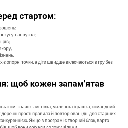
еред стартом:
прошень;
рекусу, санвузол;
ірів;
екору;
ізнень.
х є опорні точки, а діти швидше включаються в гру без
ня: щоб кожен запам’ятав
атом: значок, листівка, маленька іграшка, командний
 доречні прості правила й повторювані дії, для старших —
онкуренцією. Якщо в програмі є творчий блок, варто
бів, щоб вони доїхали додому цілими.