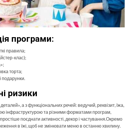
ія програми:
откі правила;
йстер-клас);
»;
овка торта;
і подарунки.
ні ризики
еталей», а з функціональних речей: ведучий, реквізит, їжа,
товою інфраструктурою та різними форматами програм,
 простіше поєднати активності, декор і частування.Окремо
меження в їжі, щоб не змінювати меню в останню хвилину.