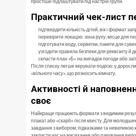
простіше підлаштувати під настрій групи.
Практичний чек-лист п
підтвердити кількість дітей, вік і формат за
перевірити локацію: зона руху, місце для пе
підготувати воду, серветки, пакети для сувен
узгодити правила безпеки для реквізиту й д
скласти план «Б» на випадок погоди або зап
Після списку легше керувати подією: у доросли
«вільного часу», що розносить кімнату.
Активності й наповнен
своє
Найкраще працюють формати з видимим результ
плакат або «скарб» після квесту. Для молодших
завдання з вибором, підказками та невеликою к
закласти час на висихання або пакування виро