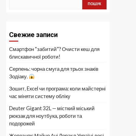
ПОШУК
Свежие записи
Смартфон “забитий”? Очисти кеш для
блискавичної роботи!
Серпень: чорна смуга для трьох знаків
Зодіаку.
Зошит, Excel чи програма: коли майстерні
час міняти систему обліку
Deuter Gigant 32L — місткий міський
рюкзак для ноутбука, роботи та
подорожей
Железняк: Майно Ані Лорак в Україні досі