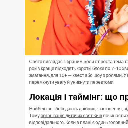
Свято виглядає зібраним, коли є проста тема та 
років краще підходять короткі блоки по 7–10 хв
змагання, для 10+ — квест або шоу з ролями. У 
перемкнути увагу й уникнути перевтоми.
Локація і таймінг: що п
Найбільше збоїв дають дрібниці: запізнення, ві
Тому
організація дитячих свят Київ
починається 
відповідального. Коли в плані є один «головний