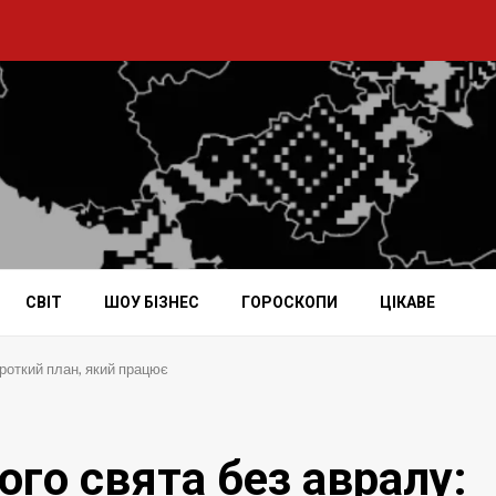
СВІТ
ШОУ БІЗНЕС
ГОРОСКОПИ
ЦІКАВЕ
ороткий план, який працює
ого свята без авралу: