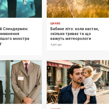
ЦІКАВЕ
ий Слендермен:
Бабине літо: коли настає,
виникнення
скільки триває та що
мішого монстра
кажуть метеорологи
у
4 дні ago