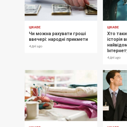
ЦІКАВЕ
ЦІКАВЕ
Чи можна рахувати гроші
Хто так
ввечері: народні прикмети
історія 
найвідо
4 дні ago
Інтернет
4 дні ago