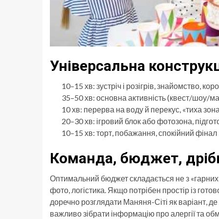
Універсальна конструкц
10–15 хв: зустріч і розігрів, знайомство, кор
35–50 хв: основна активність (квест/шоу/ма
10 хв: перерва на воду й перекус, «тиха зона
20–30 хв: ігровий блок або фотозона, підгот
10–15 хв: торт, побажання, спокійний фінал 
Команда, бюджет, дріб
Оптимальний бюджет складається не з «гарних д
фото, логістика. Якщо потрібен простір із го
доречно розглядати Маняня-Сіті як варіант, де
важливо зібрати інформацію про алергії та об