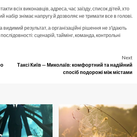
кти всіх виконавців, адреса, час заїзду, список дітей, хто
ий набір знімає напругу й дозволяє не тримати все в голові.
видимий результат, а організаційні рішення не з’їдають
послідовності: сценарій, таймінг, команда, контрольні
Next
но
Таксі Київ — Миколаїв: комфортний та надійний
спосіб подорожі між містами