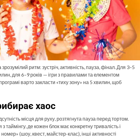
зрозумілий ритм: зустріч, активність, пауза, фінал. Для 3–5
илин, для 6–9 років — ігри з правилами та елементом
програмі варто закласти «тиху зону» на 5 хвилин, щоб
рибирає хаос
дсутність місця для руху, розтягнута пауза перед тортом.
з таймінгу, де кожен блок має конкретну тривалість і
 номер» (шоу, квест, майстер-клас), інші активності