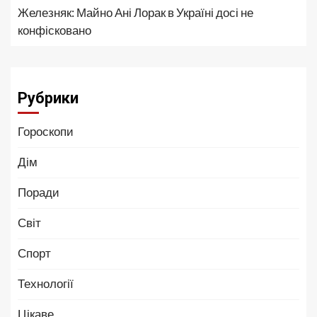
Железняк: Майно Ані Лорак в Україні досі не
конфісковано
Рубрики
Гороскопи
Дім
Поради
Світ
Спорт
Технології
Цікаве