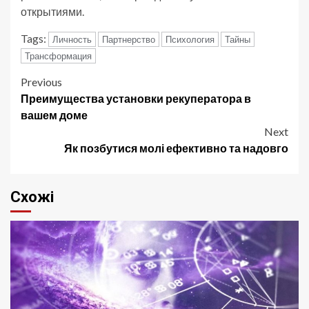
открытиями.
Tags:
Личность
Партнерство
Психология
Тайны
Трансформация
Post
Previous
Преимущества установки рекуператора в
navigation
вашем доме
Next
Як позбутися молі ефективно та надовго
Схожі