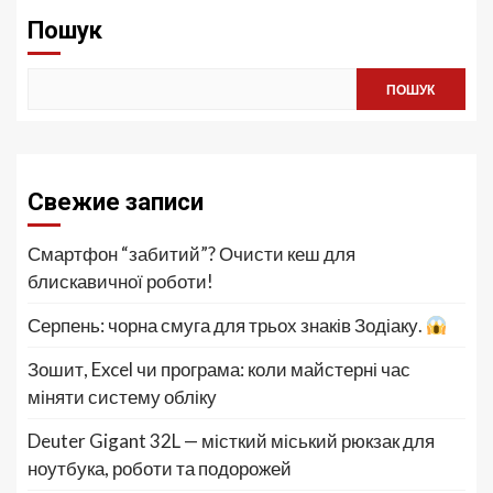
Пошук
ПОШУК
Свежие записи
Смартфон “забитий”? Очисти кеш для
блискавичної роботи!
Серпень: чорна смуга для трьох знаків Зодіаку.
Зошит, Excel чи програма: коли майстерні час
міняти систему обліку
Deuter Gigant 32L — місткий міський рюкзак для
ноутбука, роботи та подорожей