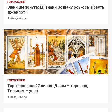
ГОРОСКОПИ
Зірки шепочуть: Ці знаки Зодіаку ось-ось зірвуть
джекпот!
1 тиждень ago
ГОРОСКОПИ
Таро-прогноз 27 липня: Дівам – терпіння,
Тельцям – успіх
1 тиждень ago