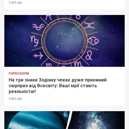
2 дні ago
ГОРОСКОПИ
На три знаки Зодіаку чекає дуже приємний
сюрприз від Всесвіту: Ваші мрії стають
реальністю!
4 дні ago