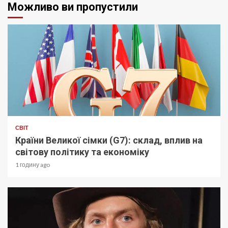
Можливо ви пропустили
СВІТ
Країни Великої сімки (G7): склад, вплив на
світову політику та економіку
1 годину ago