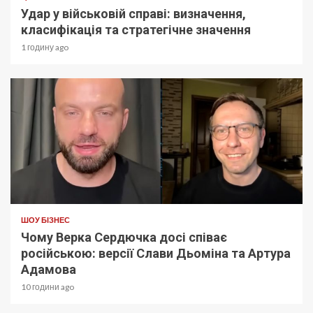
Удар у військовій справі: визначення,
класифікація та стратегічне значення
1 годину ago
ШОУ БІЗНЕС
Чому Верка Сердючка досі співає
російською: версії Слави Дьоміна та Артура
Адамова
10 години ago