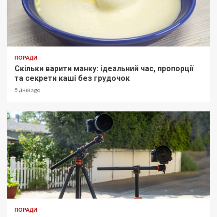
ПОРАДИ
Скільки варити манку: ідеальний час, пропорції
та секрети каші без грудочок
5 днів ago
ПОРАДИ