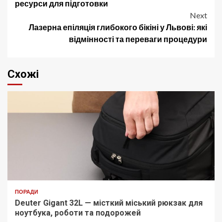
navigation
ресурси для підготовки
Next
Лазерна епіляція глибокого бікіні у Львові: які
відмінності та переваги процедури
Схожі
ПОРАДИ
Deuter Gigant 32L — місткий міський рюкзак для
ноутбука, роботи та подорожей