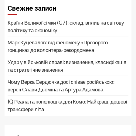
Свежие записи
Країни Великої сімки (G7): склад, вплив на світову
політику та економіку
Марк Куцевалов: від феномену «Прозорого
гонщика» до волонтера-рекордсмена
Удар у військовій справі: визначення, класифікація
та стратегічне значення
Чому Верка Сердючка досі співає російською:
версії Слави Дьоміна та Артура Адамова
IQ Реала та попелюшка для Комо: Найкращі дешеві
трансфери літа