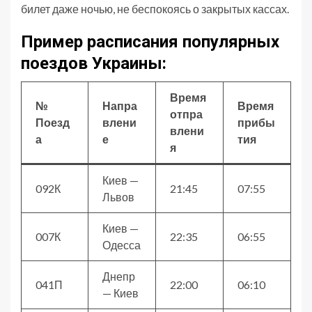
билет даже ночью, не беспокоясь о закрытых кассах.
Пример расписания популярных
поездов Украины:
Время
№
Напра
Время
отпра
Поезд
влени
прибы
влени
а
е
тия
я
Киев —
092К
21:45
07:55
Львов
Киев —
007К
22:35
06:55
Одесса
Днепр
041П
22:00
06:10
— Киев