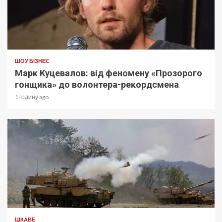
ШОУ БІЗНЕС
Марк Куцевалов: від феномену «Прозорого
гонщика» до волонтера-рекордсмена
1 годину ago
ЦІКАВЕ