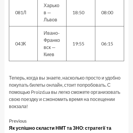
Харько
081Л
в —
18:50
08:00
Львов
Ивано-
Франко
043К
19:55
06:15
вск —
Киев
Теперь, когда вы знаете, насколько просто и удобно
покупать билеты онлайн, стоит попробовать. С
помощью Proizd.ua вы легко сможете организовать
свою поездку и сэкономить время на посещении
вокзала!
Post
Previous
Як успішно скласти НМТ та ЗНО: стратегії та