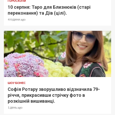
ГОРОСКОПИ
10 серпня: Таро для Близнюків (старі
переконання) та Дів (цілі).
4 години ago
ШОУ БІЗНЕС
Софія Ротару зворушливо відзначила 79-
річчя, прикрасивши стрічку фото в
розкішній вишиванці.
1 день ago