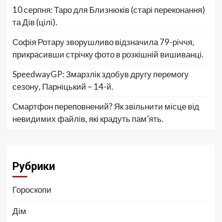
10 серпня: Таро для Близнюків (старі переконання)
та Дів (цілі).
Софія Ротару зворушливо відзначила 79-річчя,
прикрасивши стрічку фото в розкішній вишиванці.
SpeedwayGP: Змарзлік здобув другу перемогу
сезону, Парніцький – 14-й.
Смартфон переповнений? Як звільнити місце від
невидимих файлів, які крадуть пам’ять.
Рубрики
Гороскопи
Дім