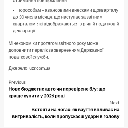
отримання повідомлення
юрособам – авансовими внесками щокварталу
до 30 числа місяця, що наступає за звітним
кварталом, які відображаються в річній податковій
декларації.
Мінекономіки протягом звітного року може
доповнити перелік за зверненням Державної
податкової служби.
Джерело:
uzr.com.ua
Post
Previous
Нове бюджетне авто чи перевірене б/у: що
navigation
краще купити у 2026 році
Next
Встояти на ногах: як взуття впливає на
витривалість, коли пропускаєш удари в голову