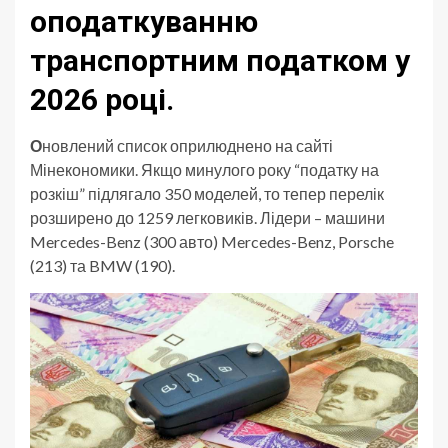
оподаткуванню
транспортним податком у
2026 році
.
О
новлений список оприлюднено на сайті
Мінекономики. Якщо минулого року “податку на
розкіш” підлягало 350 моделей, то тепер перелік
розширено до 1259 легковиків. Лідери – машини
Mercedes-Benz (300 авто) Mercedes-Benz, Porsche
(213) та BMW (190).