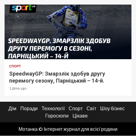
СПОРТ
SpeedwayGP: Змарзлік здобув другу
перемогу сезону, Парніцький – 14-й.
1 день ago
Дім
Поради
Технології
Спорт
Світ
Шоу бізнес
Гороскопи
Цікаве
Мотанка © Інтернет журнал для всієї родини