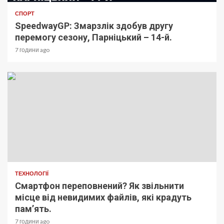
СПОРТ
SpeedwayGP: Змарзлік здобув другу
перемогу сезону, Парніцький – 14-й.
7 години ago
ТЕХНОЛОГІЇ
Смартфон переповнений? Як звільнити
місце від невидимих файлів, які крадуть
пам’ять.
7 години ago