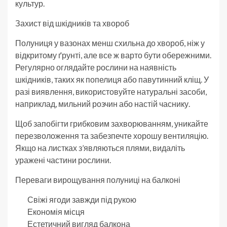
культур.
Захист від шкідників та хвороб
Полуниця у вазонах менш схильна до хвороб, ніж у
відкритому ґрунті, але все ж варто бути обережними.
Регулярно оглядайте рослини на наявність
шкідників, таких як попелиця або павутинний кліщ. У
разі виявлення, використовуйте натуральні засоби,
наприклад, мильний розчин або настій часнику.
Щоб запобігти грибковим захворюванням, уникайте
перезволоження та забезпечте хорошу вентиляцію.
Якщо на листках з’являються плями, видаліть
уражені частини рослини.
Переваги вирощування полуниці на балконі
Свіжі ягоди завжди під рукою
Економія місця
Естетичний вигляд балкона