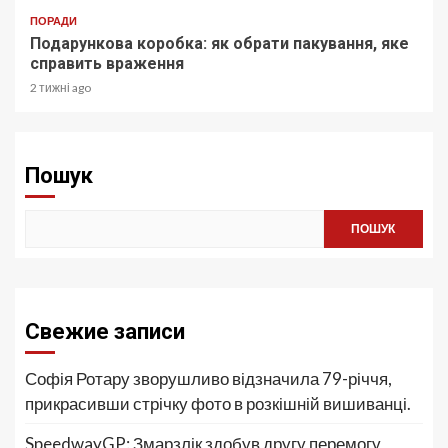
ПОРАДИ
Подарункова коробка: як обрати пакування, яке
справить враження
2 тижні ago
Пошук
ПОШУК
Свежие записи
Софія Ротару зворушливо відзначила 79-річчя,
прикрасивши стрічку фото в розкішній вишиванці.
SpeedwayGP: Змарзлік здобув другу перемогу