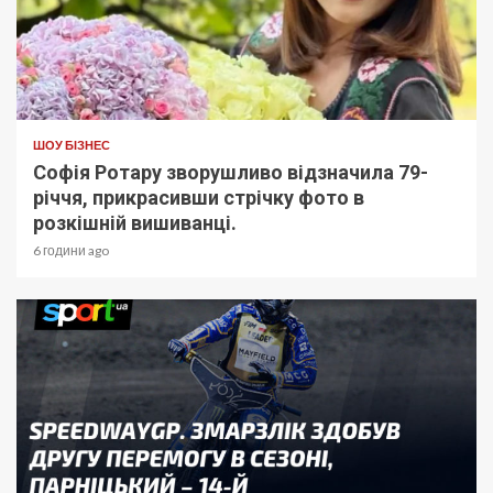
ШОУ БІЗНЕС
Софія Ротару зворушливо відзначила 79-
річчя, прикрасивши стрічку фото в
розкішній вишиванці.
6 години ago