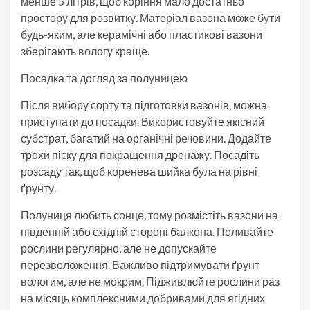
менше 5 літрів, щоб коріння мало достатньо
простору для розвитку. Матеріал вазона може бути
будь-яким, але керамічні або пластикові вазони
зберігають вологу краще.
Посадка та догляд за полуницею
Після вибору сорту та підготовки вазонів, можна
приступати до посадки. Використовуйте якісний
субстрат, багатий на органічні речовини. Додайте
трохи піску для покращення дренажу. Посадіть
розсаду так, щоб коренева шийка була на рівні
ґрунту.
Полуниця любить сонце, тому розмістіть вазони на
південній або східній стороні балкона. Поливайте
рослини регулярно, але не допускайте
перезволоження. Важливо підтримувати ґрунт
вологим, але не мокрим. Підживлюйте рослини раз
на місяць комплексними добривами для ягідних