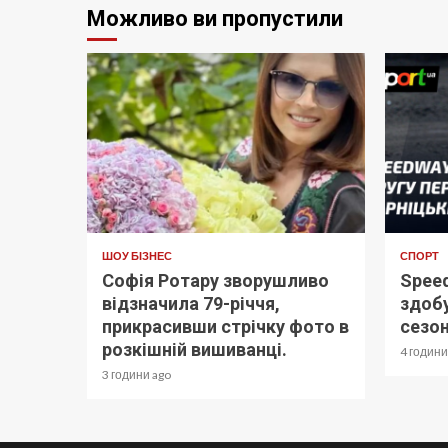
Можливо ви пропустили
ШОУ БІЗНЕС
СПОРТ
Софія Ротару зворушливо
Spee
відзначила 79-річчя,
здобу
прикрасивши стрічку фото в
сезон
розкішній вишиванці.
4 години
3 години ago