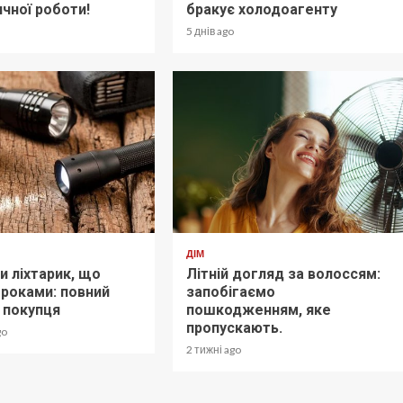
чної роботи!
бракує холодоагенту
5 днів ago
ДІМ
и ліхтарик, що
Літній догляд за волоссям:
 роками: повний
запобігаємо
 покупця
пошкодженням, яке
пропускають.
go
2 тижні ago