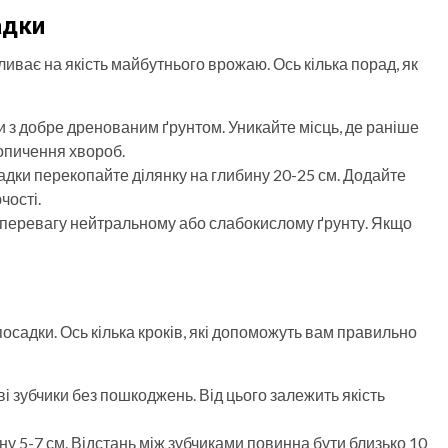
адки
ливає на якість майбутнього врожаю. Ось кілька порад, як
и з добре дренованим ґрунтом. Уникайте місць, де раніше
опичення хвороб.
осадки перекопайте ділянку на глибину 20-25 см. Додайте
чості.
є перевагу нейтральному або слабокислому ґрунту. Якщо
осадки. Ось кілька кроків, які допоможуть вам правильно
ві зубчики без пошкоджень. Від цього залежить якість
ину 5-7 см. Відстань між зубчиками повинна бути близько 10