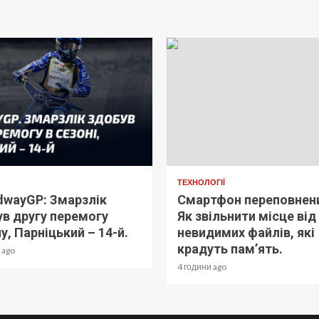
ТЕХНОЛОГІЇ
dwayGP: Змарзлік
Смартфон переповнен
в другу перемогу
Як звільнити місце від
у, Парніцький – 14-й.
невидимих файлів, які
крадуть пам’ять.
 ago
4 години ago