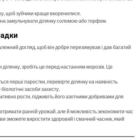
ку, щоб зубчики краще вкоренилися.
ожна замульчувати ділянку соломою або торфом.
садки
лежний догляд, щоб він добре перезимував і дав багатий
 ділянку, зробіть це перед настанням морозів. Це
яться перші паростки, перевірте ділянку на наявність
біологічні засоби захисту.
 активно рости, підживіть його азотними добривами для
б отримати ранній урожай, але й можливість зекономити час
ви зможете виростити здоровий і смачний часник, який