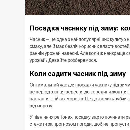
Посадка часнику під зиму: к
Часник — це одна з найпопулярніших культур н
смаку, але й має безліч корисних властивостей
ранній урожай навесні. Але коли ж найкраще са
урожай? Давайте розберемося.
Коли садити часник під зиму
Оптимальний час для посадки часнику під зиму
це період з кінця вересня до середини жовтня.
настання стійких морозів. Це дозволить зубчика
від морозу.
У північних регіонах посадку варто починати р
стежити за прогнозом погоди, щоб не пропуст