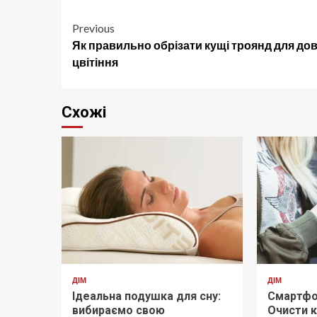
Post
Previous
Як правильно обрізати кущі троянд для до
navigation
цвітіння
Схожі
ДІМ
ДІМ
Ідеальна подушка для сну:
Смартфо
вибираємо свою
Очисти 