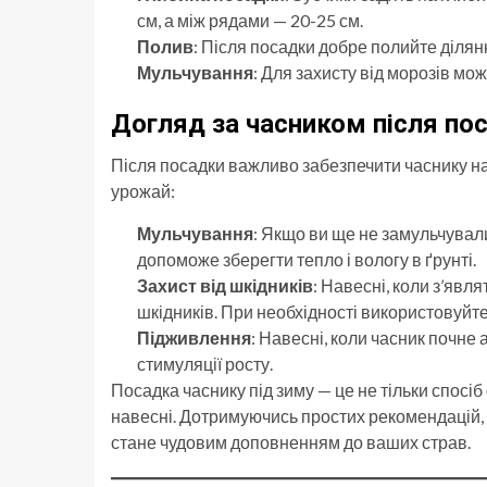
см, а між рядами — 20-25 см.
Полив
: Після посадки добре полийте ділян
Мульчування
: Для захисту від морозів м
Догляд за часником після по
Після посадки важливо забезпечити часнику на
урожай:
Мульчування
: Якщо ви ще не замульчували
допоможе зберегти тепло і вологу в ґрунті.
Захист від шкідників
: Навесні, коли з’явл
шкідників. При необхідності використовуйте 
Підживлення
: Навесні, коли часник почне
стимуляції росту.
Посадка часнику під зиму — це не тільки спосі
навесні. Дотримуючись простих рекомендацій, 
стане чудовим доповненням до ваших страв.