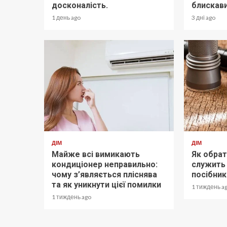
досконалість.
блискави
1 день ago
3 дні ago
ДІМ
ДІМ
Майже всі вимикають
Як обрат
кондиціонер неправильно:
служить
чому з’являється пліснява
посібник
та як уникнути цієї помилки
1 тиждень a
1 тиждень ago