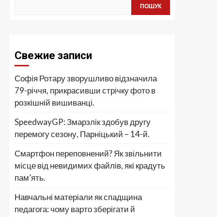
ПОШУК
Свежие записи
Софія Ротару зворушливо відзначила
79-річчя, прикрасивши стрічку фото в
розкішній вишиванці.
SpeedwayGP: Змарзлік здобув другу
перемогу сезону, Парніцький – 14-й.
Смартфон переповнений? Як звільнити
місце від невидимих файлів, які крадуть
пам’ять.
Навчальні матеріали як спадщина
педагога: чому варто зберігати й