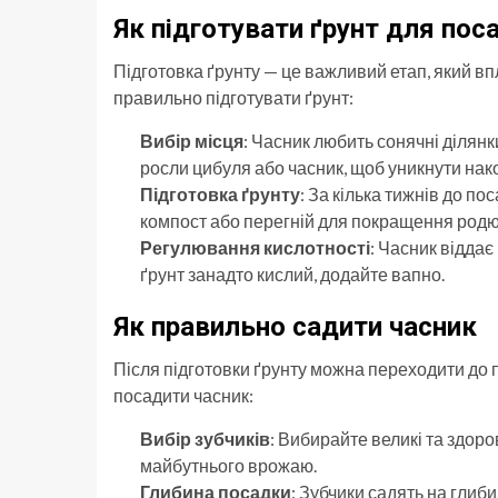
Як підготувати ґрунт для пос
Підготовка ґрунту — це важливий етап, який вп
правильно підготувати ґрунт:
Вибір місця
: Часник любить сонячні ділянк
росли цибуля або часник, щоб уникнути нак
Підготовка ґрунту
: За кілька тижнів до п
компост або перегній для покращення родю
Регулювання кислотності
: Часник відда
ґрунт занадто кислий, додайте вапно.
Як правильно садити часник
Після підготовки ґрунту можна переходити до п
посадити часник:
Вибір зубчиків
: Вибирайте великі та здоро
майбутнього врожаю.
Глибина посадки
: Зубчики садять на глиб