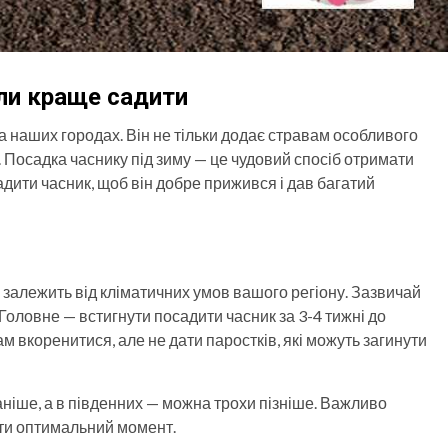
оли краще садити
а наших городах. Він не тільки додає стравам особливого
. Посадка часнику під зиму — це чудовий спосіб отримати
дити часник, щоб він добре прижився і дав багатий
 залежить від кліматичних умов вашого регіону. Зазвичай
 Головне — встигнути посадити часник за 3-4 тижні до
м вкоренитися, але не дати паростків, які можуть загинути
аніше, а в південних — можна трохи пізніше. Важливо
ити оптимальний момент.