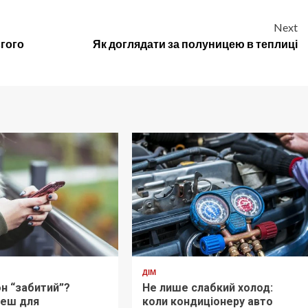
Next
вгого
Як доглядати за полуницею в теплиці
ДІМ
н “забитий”?
Не лише слабкий холод:
кеш для
коли кондиціонеру авто