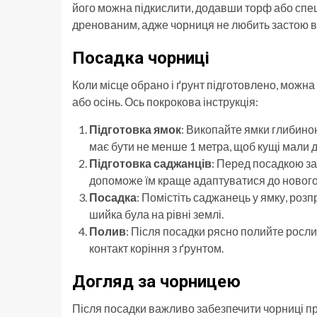
його можна підкислити, додавши торф або спец
дренованим, адже чорниця не любить застою в
Посадка чорниці
Коли місце обрано і ґрунт підготовлено, можн
або осінь. Ось покрокова інструкція:
Підготовка ямок
: Викопайте ямки глибино
має бути не менше 1 метра, щоб кущі мали 
Підготовка саджанців
: Перед посадкою зам
допоможе їм краще адаптуватися до нового
Посадка
: Помістіть саджанець у ямку, роз
шийка була на рівні землі.
Полив
: Після посадки рясно полийте росли
контакт коріння з ґрунтом.
Догляд за чорницею
Після посадки важливо забезпечити чорниці п