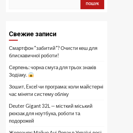
ПОШУК
Свежие записи
Смартфон “забитий”? Очисти кеш для
блискавичної роботи!
Серпень: чорна смуга для трьох знаків
Зодіаку.
Зошит, Excel чи програма: коли майстерні
час міняти систему обліку
Deuter Gigant 32L — місткий міський
рюкзак для ноутбука, роботи та
подорожей
Железняк: Майно Ані Лорак в Україні досі