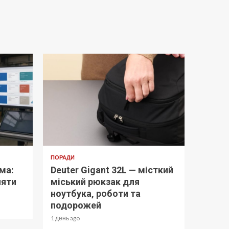
ПОРАДИ
ма:
Deuter Gigant 32L — місткий
няти
міський рюкзак для
ноутбука, роботи та
подорожей
1 день ago