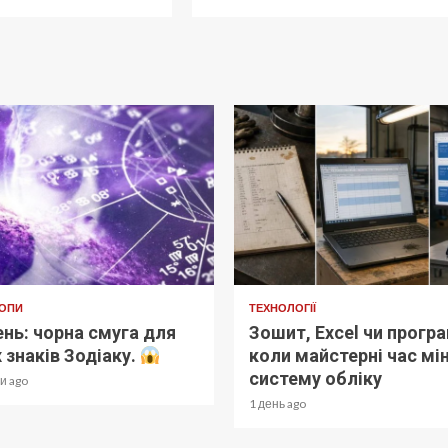
ОПИ
ТЕХНОЛОГІЇ
нь: чорна смуга для
Зошит, Excel чи програ
 знаків Зодіаку.
коли майстерні час мі
систему обліку
и ago
1 день ago