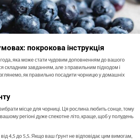
умовах: покрокова інструкція
 ягода, яка може стати чудовим доповненням до вашого
я складним завданням, але з правильним підходом і
розглянемо, як правильно посадити чорницю у домашніх
нту
ибрати місце для чорниці. Ця рослина любить сонце, тому
 вашому регіоні дуже спекотне літо, краще, щоб у полудень
 від 4,5 до 5,5. Якщо ваш ґрунт не відповідає цим вимогам,