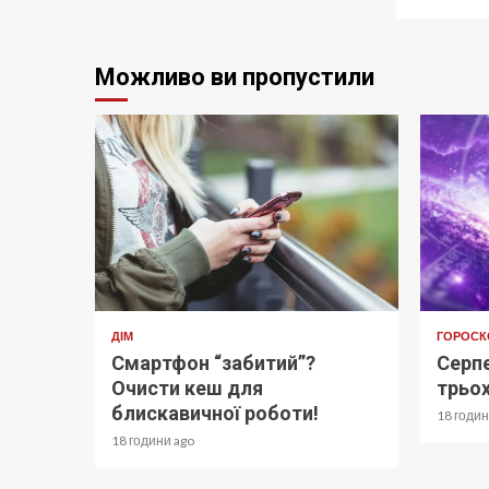
Можливо ви пропустили
ДІМ
ГОРОСК
Смартфон “забитий”?
Серпе
Очисти кеш для
трьох
блискавичної роботи!
18 годин
18 години ago