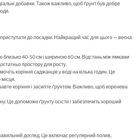
іальні добавки. Також важливо, щоб ґрунт був добре
оди.
а приступати до посадки. Найкращий час для цього — весна
ю близько 40-50 см і шириною 60 см. Відстань між ямками
достатньо простору для росту.
очіть коріння саджанців у воді на кілька годин. Це
 місця.
правте коріння і засипте ґрунтом. Важливо, щоб коренева
ну. Це допоможе ґрунту осісти і забезпечить хороший
равильний догляд. Це включає регулярний полив,