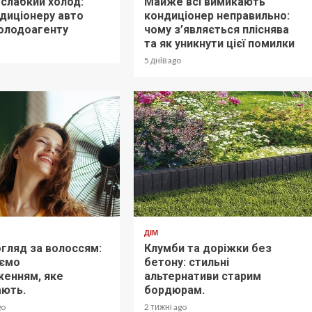
слабкий холод:
Майже всі вимикають
диціонеру авто
кондиціонер неправильно:
холодоагенту
чому з’являється пліснява
та як уникнути цієї помилки
5 днів ago
ДІМ
огляд за волоссям:
Клумби та доріжки без
аємо
бетону: стильні
енням, яке
альтернативи старим
ають.
бордюрам.
go
2 тижні ago