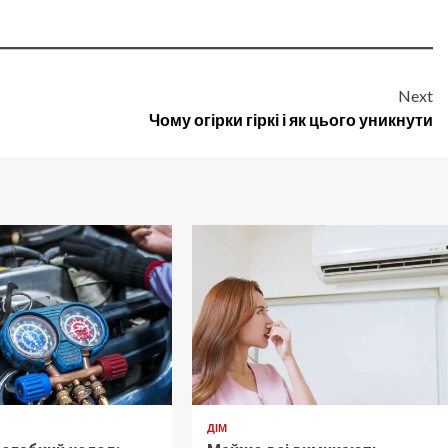
Next
Чому огірки гіркі і як цього уникнути
ДІМ