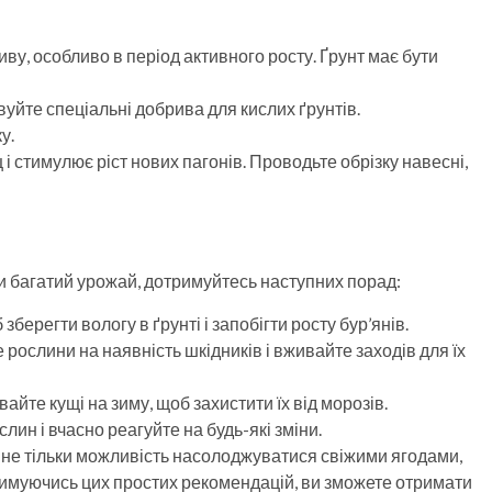
ву, особливо в період активного росту. Ґрунт має бути
уйте спеціальні добрива для кислих ґрунтів.
у.
і стимулює ріст нових пагонів. Проводьте обрізку навесні,
и багатий урожай, дотримуйтесь наступних порад:
зберегти вологу в ґрунті і запобігти росту бур’янів.
 рослини на наявність шкідників і вживайте заходів для їх
вайте кущі на зиму, щоб захистити їх від морозів.
слин і вчасно реагуйте на будь-які зміни.
не тільки можливість насолоджуватися свіжими ягодами,
тримуючись цих простих рекомендацій, ви зможете отримати