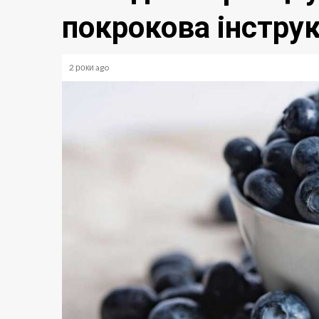
покрокова інстру
2 роки ago