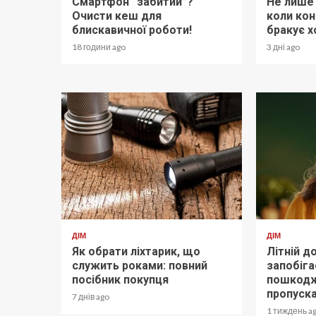
Смартфон “забитий”?
Не лише 
Очисти кеш для
коли кон
блискавичної роботи!
бракує 
18 години ago
3 дні ago
ДІМ
ДІМ
Як обрати ліхтарик, що
Літній д
служить роками: повний
запобіг
посібник покупця
пошкодж
пропуск
7 днів ago
1 тиждень a