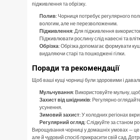
підживлення та обрізку.
Полив
: Чорниця потребує регулярного поли
вологим, але не перезволоженим.
Підживлення
: Для підживлення використов
Підживлювати рослину слід навесні та влітк
Обрізка
: Обрізка допомагає формувати кущ 
видаляючи старі та пошкоджені гілки.
Поради та рекомендації
Щоб ваші кущі чорниці були здоровими і давал
Мульчування
: Використовуйте мульчу, щоб 
Захист від шкідників
: Регулярно оглядайте
усунення.
Зимовий захист
: У холодних регіонах вкри
Регулярний огляд
: Слідкуйте за станом ро
Вирощування чорниці у домашніх умовах — це 
але й чудовий спосіб прикрасити свій сад. До