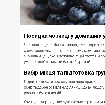
Посадка чорниці у домашніх 
Чорниця — це не тільки смачна, але й корисна
саду. Вирощування чорниці вдома може здатис
знаннями це цілком можливо. У цій статті ми 
умовах, щоб отримати багатий урожай.
Вибір місця та підготовка ґру
Перш ніж почати посадку, важливо правильно в
оберіть добре освітлену ділянку. Однак, якщо у
рослина була в легкій тіні.
Ґрунт для чорниці має бути кислим, з рівнем pH