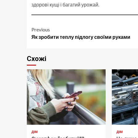
здорові кущі і багатий урожай.
Post
Previous
Як зробити теплу підлогу своїми руками
navigation
Схожі
ДІМ
ДІМ