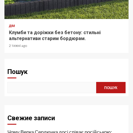
ДІМ
Клумби та доріжки без бетону: стильні
альтернативи старим бордюрам.
2 тижні ago
Пошук
ПОШУК
Свежие записи
Чому Верка Сердючка досі співає російською: