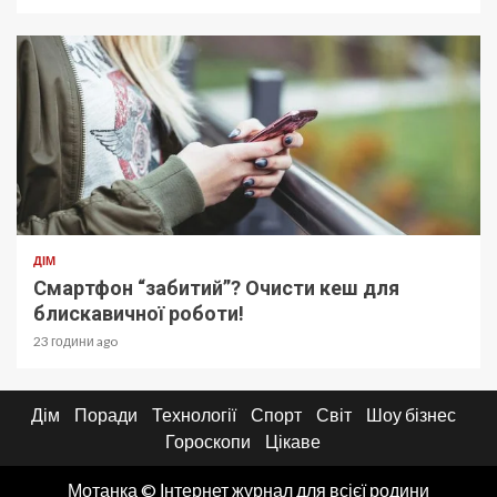
ДІМ
Смартфон “забитий”? Очисти кеш для
блискавичної роботи!
23 години ago
Дім
Поради
Технології
Спорт
Світ
Шоу бізнес
Гороскопи
Цікаве
Мотанка © Інтернет журнал для всієї родини