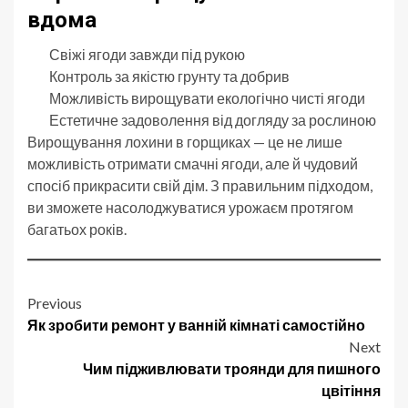
вдома
Свіжі ягоди завжди під рукою
Контроль за якістю грунту та добрив
Можливість вирощувати екологічно чисті ягоди
Естетичне задоволення від догляду за рослиною
Вирощування лохини в горщиках — це не лише
можливість отримати смачні ягоди, але й чудовий
спосіб прикрасити свій дім. З правильним підходом,
ви зможете насолоджуватися урожаєм протягом
багатьох років.
Post
Previous
Як зробити ремонт у ванній кімнаті самостійно
navigation
Next
Чим підживлювати троянди для пишного
цвітіння