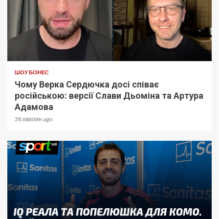
ШОУ БІЗНЕС
Чому Верка Сердючка досі співає
російською: версії Слави Дьоміна та Артура
Адамова
38 хвилин ago