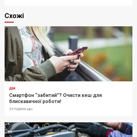
Схожі
ДІМ
Смартфон “забитий”? Очисти кеш для
блискавичної роботи!
23 години ago