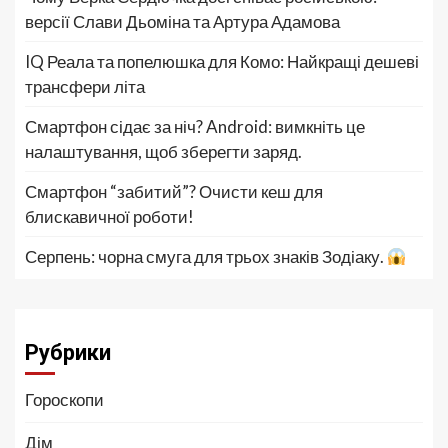
версії Слави Дьоміна та Артура Адамова
IQ Реала та попелюшка для Комо: Найкращі дешеві
трансфери літа
Смартфон сідає за ніч? Android: вимкніть це
налаштування, щоб зберегти заряд.
Смартфон “забитий”? Очисти кеш для
блискавичної роботи!
Серпень: чорна смуга для трьох знаків Зодіаку.
Рубрики
Гороскопи
Дім