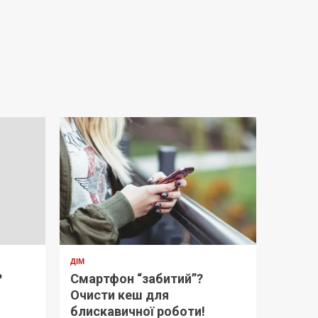
ДІМ
?
Смартфон “забитий”?
Очисти кеш для
блискавичної роботи!