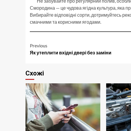
Не забувайте про регулярний полив, особлив
Смородина — це чудова ягідна культура, яка п
Вибирайте відповідні сорти, дотримуйтесь реко
смачними та корисними ягодами.
Post
Previous
Як утеплити вхідні двері без заміни
navigation
Схожі