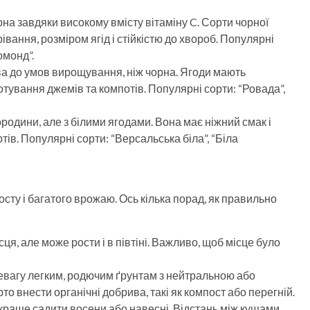
на завдяки високому вмісту вітаміну C. Сорти чорної
вання, розміром ягід і стійкістю до хвороб. Популярні
омонд”.
а до умов вирощування, ніж чорна. Ягоди мають
отування джемів та компотів. Популярні сорти: “Ровада”,
ородини, але з білими ягодами. Вона має ніжний смак і
ів. Популярні сорти: “Версальська біла”, “Біла
сту і багатого врожаю. Ось кілька порад, як правильно
ця, але може рости і в півтіні. Важливо, щоб місце було
евагу легким, родючим ґрунтам з нейтральною або
 внести органічні добрива, такі як компост або перегній.
краще садити восени або навесні. Відстань між кущами