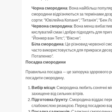
Чорна смородина
: Вона найбільш популяр
смородини відрізняються за термінами дозрі
сорти: “Ювілейна Копаня”, “Титанія”, “Бен Л
Червона смородина
: Вона менш вибаглив
кислуватий смак і добре підходять для приг
“Йонкер ван Тетс”, “Віксне”.
Біла смородина
: Це різновид червоної см
часто використовується для прикраси десерт
Потапенко”.
Посадка смородини
Правильна посадка — це запорука здорового ро
посадити смородину.
Вибір місця
: Смородина любить сонячні міс
захищене від сильних вітрів.
Підготовка ґрунту
: Смородина віддає пер
слабокислою реакцією. Перед посадкою варто
Посадка саджанців
: Саджанці смородини 