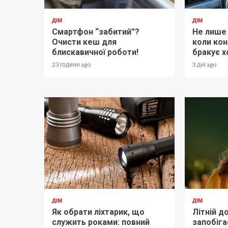
ДІМ
ДІМ
Смартфон “забитий”?
Не лише 
Очисти кеш для
коли кон
блискавичної роботи!
бракує 
23 години ago
3 дні ago
ДІМ
ДІМ
Як обрати ліхтарик, що
Літній д
служить роками: повний
запобіг