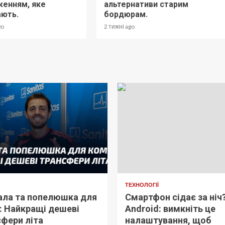
енням, яке
альтернативи старим
ають.
бордюрам.
go
2 тижні ago
ТЕХНОЛОГІЇ
ала та попелюшка для
Смартфон сідає за ніч
: Найкращі дешеві
Android: вимкніть це
фери літа
налаштування, щоб