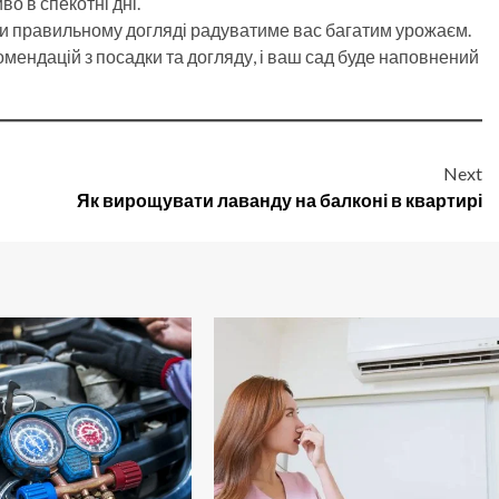
о в спекотні дні.
ри правильному догляді радуватиме вас багатим урожаєм.
мендацій з посадки та догляду, і ваш сад буде наповнений
Next
Як вирощувати лаванду на балконі в квартирі