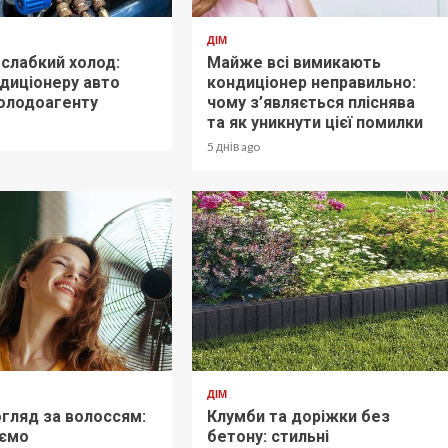
ДІМ
слабкий холод:
Майже всі вимикають
диціонеру авто
кондиціонер неправильно:
холодоагенту
чому з’являється пліснява
та як уникнути цієї помилки
5 днів ago
ДІМ
огляд за волоссям:
Клумби та доріжки без
аємо
бетону: стильні