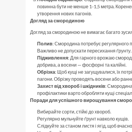
повинна бути не менше 1-1,5 метра. Корен
утворення нових пагонів.
Догляд за смородиною
Догляд за смородиною не вимагає багато зусиль
Полив
: Смородина потребує регулярного по
Важливо не допускати пересихання ґрунту.
Підживлення
: Для гарного врожаю смород
добрива, а восени — фосфорні та калійні.
Обрізка
: Щоб кущі не загущувалися, їх потр
пагони. Обрізку проводять восени або ран
Захист від хвороб і шкідників
: Смородина
профілактики варто обробляти кущі спеціал
Поради для успішного вирощування смор
Вибирайте сорти, стійкі до хвороб.
Регулярно мульчуйте ґрунт навколо кущів.
Слідкуйте за станом листя і ягід, щоб вчас