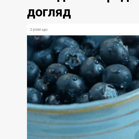
догляд
2 роки ago