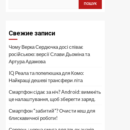
ПОШУК
Свежие записи
Чому Верка Сердючка досі співає
російською: версії Слави Дьоміна та
Артура Адамова
IQ Реала та попелюшка для Комо:
Найкращі дешеві трансфери літа
Смартфон сідає за ніч? Android: вимкніть
це налаштування, щоб зберегти заряд.
Смартфон “забитий”? Очисти кеш для
блискавичної роботи!
Серпень: чорна смуга для трьох знаків