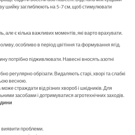
еву шийку заглиблюють на 5-7 см, щоб стимулювати
, але є кілька важливих моментів, які варто врахувати.
ливу, особливо в період цвітіння та формування ягід.
ину потрібно підживлювати. Навесні вносять азотні
ібно регулярно обрізати. Видаляють старі, хворі та слабкі
ньою весною.
 може страждати від різних хвороб і шкідників. Для
ьними засобами і дотримуватися агротехнічних заходів.
одини
но виявити проблеми.