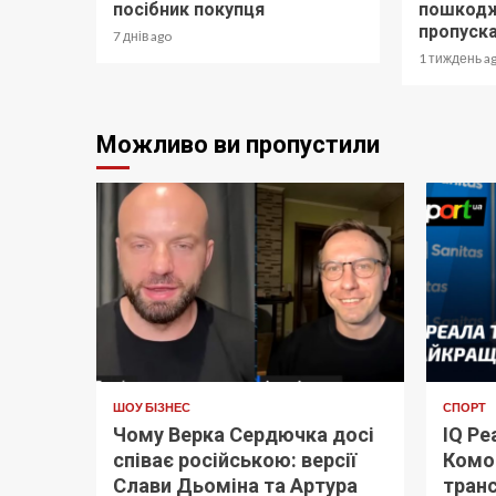
посібник покупця
пошкодж
пропуск
7 днів ago
1 тиждень a
Можливо ви пропустили
ШОУ БІЗНЕС
СПОРТ
Чому Верка Сердючка досі
IQ Ре
співає російською: версії
Комо
Слави Дьоміна та Артура
транс