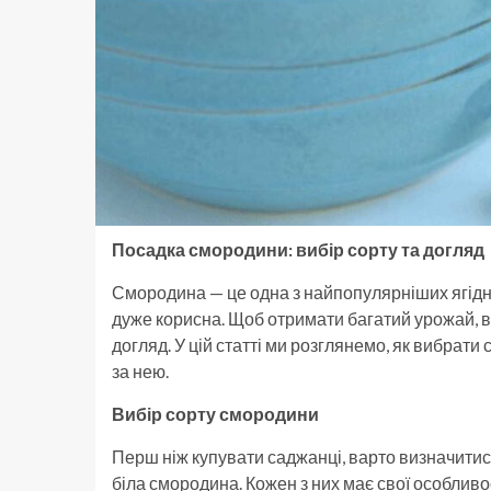
Посадка смородини: вибір сорту та догляд
Смородина — це одна з найпопулярніших ягідних
дуже корисна. Щоб отримати багатий урожай, 
догляд. У цій статті ми розглянемо, як вибрати
за нею.
Вибір сорту смородини
Перш ніж купувати саджанці, варто визначитися
біла смородина. Кожен з них має свої особливос