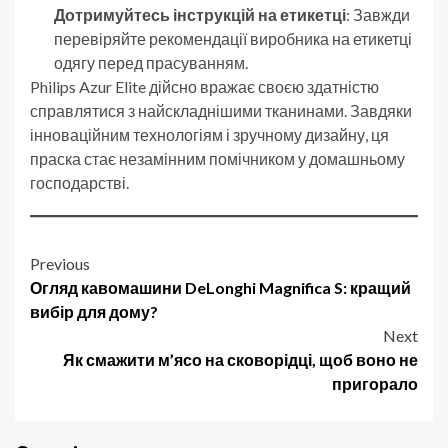
Дотримуйтесь інструкцій на етикетці
: Завжди
перевіряйте рекомендації виробника на етикетці
одягу перед прасуванням.
Philips Azur Elite дійсно вражає своєю здатністю
справлятися з найскладнішими тканинами. Завдяки
інноваційним технологіям і зручному дизайну, ця
праска стає незамінним помічником у домашньому
господарстві.
Post
Previous
Огляд кавомашини DeLonghi Magnifica S: кращий
navigation
вибір для дому?
Next
Як смажити м’ясо на сковорідці, щоб воно не
пригорало