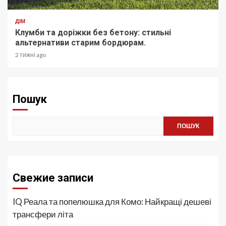
ДІМ
Клумби та доріжки без бетону: стильні
альтернативи старим бордюрам.
2 тижні ago
Пошук
ПОШУК
Свежие записи
IQ Реала та попелюшка для Комо: Найкращі дешеві
трансфери літа