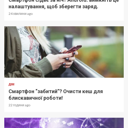
налаштування, щоб зберегти заряд.
24 хвилини ago
ДІМ
Смартфон “забитий”? Очисти кеш для
блискавичної роботи!
22 години ago