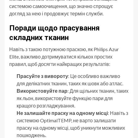
системою самоочищення, що значно спрощує
догляд за нею і продовжує термін служби.
Поради щодо прасування
складних тканин
Навіть з такою потужною праскою, як Philips Azur
Elite, важливо дотримуватися кількох простих
правил, щоб досягти найкращих результатів:
Прасуйте з вивороту
: Це особливо важливо
для делікатних тканин, таких як шовк або атлас.
Використовуйте пар
: Для щільних тканин, таких
як льон, використовуйте функцію пари для
кращого розгладжування.
Не залишайте праску на одному місці
: Навіть з
системою OptimalTEMP, не варто залишати
праску на одному місці, щоб уникнути можливих
пошкоджень.