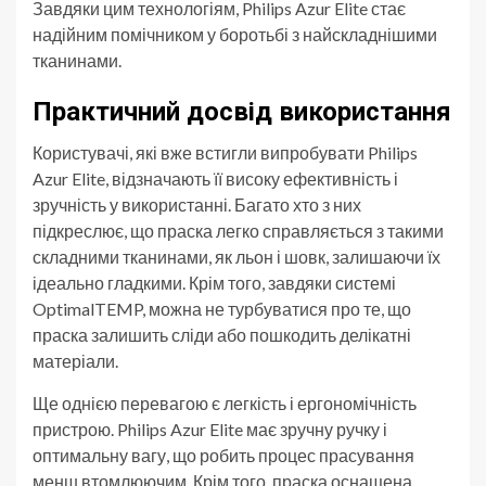
Завдяки цим технологіям, Philips Azur Elite стає
надійним помічником у боротьбі з найскладнішими
тканинами.
Практичний досвід використання
Користувачі, які вже встигли випробувати Philips
Azur Elite, відзначають її високу ефективність і
зручність у використанні. Багато хто з них
підкреслює, що праска легко справляється з такими
складними тканинами, як льон і шовк, залишаючи їх
ідеально гладкими. Крім того, завдяки системі
OptimalTEMP, можна не турбуватися про те, що
праска залишить сліди або пошкодить делікатні
матеріали.
Ще однією перевагою є легкість і ергономічність
пристрою. Philips Azur Elite має зручну ручку і
оптимальну вагу, що робить процес прасування
менш втомлюючим. Крім того, праска оснащена