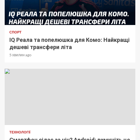
СПОРТ
IQ Реала та попелюшка для Комо: Найкращі
дешеві трансфери літа
5 хвилин ago
ТЕХНОЛОГІЇ
Смартфон сідає за ніч? Android: вимкніть це